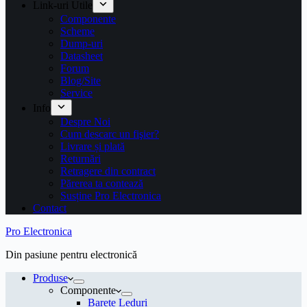
Link-uri Utile
Componente
Scheme
Dump-uri
Datasheet
Forum
Blog/Site
Service
Info
Despre Noi
Cum descarc un fişier?
Livrare și plată
Returnări
Retragere din contract
Părerea ta contează
Susține Pro Electronica
Contact
Pro Electronica
Din pasiune pentru electronică
Produse
Componente
Barete Leduri