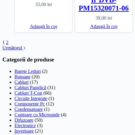
Ir DVB-
35,00
lei
PM15320071-06
39,00
lei
Adaugă în coș
Adaugă în coș
1
2
Următorul
Categorii de produse
Barete Leduri
(2)
Butoane
(20)
Cabluri
(17)
Cabluri Panglică
(31)
Cabluri T-Con
(66)
Circuite Integrate
(1)
Componente Pc
(12)
Condensatoare
(1)
Cuptoare cu Microunde
(4)
Difuzoare
(50)
Electronice
(3)
Invertoare
(21)