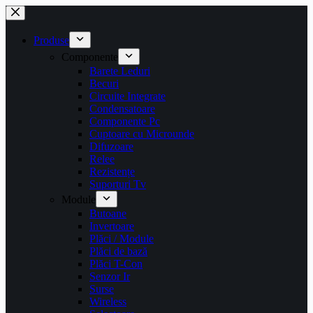
Sari
la
conținut
Produse
Componente
Barete Leduri
Becuri
Circuite Integrate
Condensatoare
Componente Pc
Cuptoare cu Microunde
Difuzoare
Relee
Rezistențe
Suporturi Tv
Module
Butoane
Invertoare
Plăci / Module
Plăci de bază
Plăci T-Con
Senzor Ir
Surse
Wireless