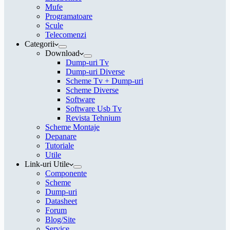
Mufe
Programatoare
Scule
Telecomenzi
Categorii
Download
Dump-uri Tv
Dump-uri Diverse
Scheme Tv + Dump-uri
Scheme Diverse
Software
Software Usb Tv
Revista Tehnium
Scheme Montaje
Depanare
Tutoriale
Utile
Link-uri Utile
Componente
Scheme
Dump-uri
Datasheet
Forum
Blog/Site
Service