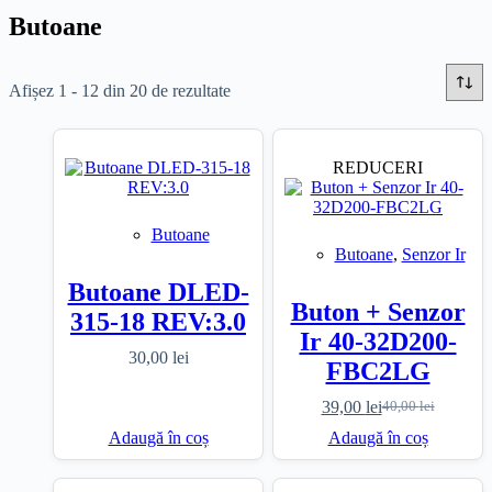
Butoane
Sortat
Afișez 1 - 12 din 20 de rezultate
după
cele
mai
REDUCERI
recente
Butoane
Butoane
,
Senzor Ir
Butoane DLED-
Buton + Senzor
315-18 REV:3.0
Ir 40-32D200-
30,00
lei
FBC2LG
39,00
lei
40,00
lei
Prețul
Prețul
inițial
curent
Adaugă în coș
Adaugă în coș
a
este:
fost:
39,00 lei.