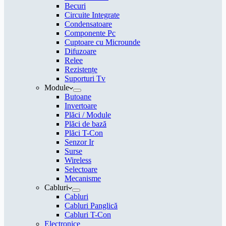
Becuri
Circuite Integrate
Condensatoare
Componente Pc
Cuptoare cu Microunde
Difuzoare
Relee
Rezistențe
Suporturi Tv
Module
Butoane
Invertoare
Plăci / Module
Plăci de bază
Plăci T-Con
Senzor Ir
Surse
Wireless
Selectoare
Mecanisme
Cabluri
Cabluri
Cabluri Panglică
Cabluri T-Con
Electronice