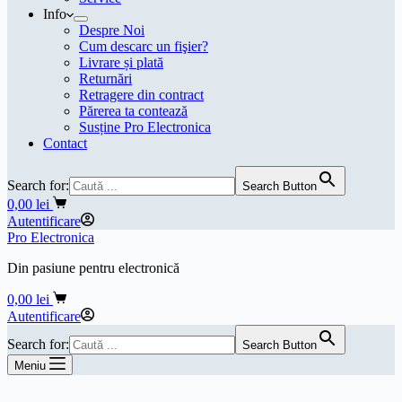
Info
Despre Noi
Cum descarc un fişier?
Livrare și plată
Returnări
Retragere din contract
Părerea ta contează
Susține Pro Electronica
Contact
Search for:
Search Button
Coș
0,00
lei
de
Autentificare
cumpărături
Pro Electronica
Din pasiune pentru electronică
Coș
0,00
lei
de
Autentificare
cumpărături
Search for:
Search Button
Meniu