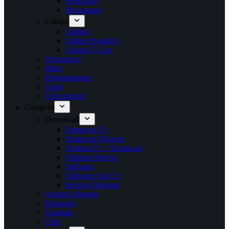
Selectoare
Mecanisme
Cabluri
Cabluri
Cabluri Panglică
Cabluri T-Con
Electronice
Mufe
Programatoare
Scule
Telecomenzi
Categorii
Download
Dump-uri Tv
Dump-uri Diverse
Scheme Tv + Dump-uri
Scheme Diverse
Software
Software Usb Tv
Revista Tehnium
Scheme Montaje
Depanare
Tutoriale
Utile