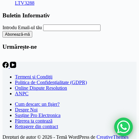
inițial
curent
a
este:
fost:
49,00 lei.
Buletin Informativ
75,00 lei.
Introdu Email-ul tău
Urmărește-ne
Termeni şi Condiţii
Politica de Confidenţialitate (GDPR)
Online Dispute Resolution
ANPC
Cum descarc un fişier?
Despre Noi
Susține Pro Electronica
Părerea ta contează
Retragere din contract
Drepturi de autor © 2026 - Temă WordPress de
CreativeThemes