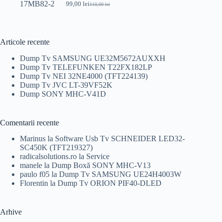
99,00
lei
110,00
lei
Prețul
Prețul
inițial
curent
a
este:
fost:
99,00 lei.
110,00 lei.
Articole recente
Dump Tv SAMSUNG UE32M5672AUXXH
Dump Tv TELEFUNKEN T22FX182LP
Dump Tv NEI 32NE4000 (TFT224139)
Dump Tv JVC LT-39VF52K
Dump SONY MHC-V41D
Comentarii recente
Marinus
la
Software Usb Tv SCHNEIDER LED32-
SC450K (TFT219327)
radicalsolutions.ro
la
Service
manele
la
Dump Boxă SONY MHC-V13
paulo f05
la
Dump Tv SAMSUNG UE24H4003W
Florentin
la
Dump Tv ORION PIF40-DLED
Arhive