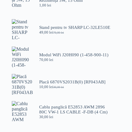
Rezistența 5W, 15 Ohm
1,00
lei
Stand pentru tv SHARP LC-32LE510E
49,00
lei
70,00
lei
Prețul
Prețul
inițial
curent
a
este:
fost:
49,00 lei.
70,00 lei.
Modul WiFi J20H090 (1-458-900-11)
70,00
lei
Placă 6870VS2031B(0) [RF043AB]
10,00
lei
30,00
lei
Prețul
Prețul
inițial
curent
a
este:
fost:
10,00 lei.
Cablu panglică E52853 AWM 2896
30,00 lei.
80C VW-1 LS CABLE -F-DB (4 Cm)
30,00
lei