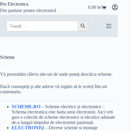
Sari
Pro Electronica
0,00
lei
la
Coș
Din pasiune pentru electronică
conținut
de
cumpărături
Search
Search Button
for:
Scheme
Vă prezentăm câteva site-uri de unde puteţi descărca scheme.
Dacă cunoaşteţi şi alte adrese vă rugăm să le scrieți într-un
comentariu.
SCHEME.RO
– Scheme electrice și electronice –
Schema electronica este harta unui electronist. Aici veti
gasi o colectie de scheme electronice si electrice adunate
de-a lungul timpului de electronisti pasionati.
ELECTRONIQ
– Diverse scheme si montaje