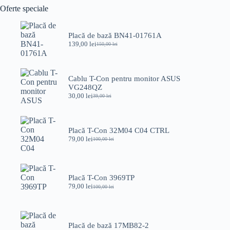
Oferte speciale
Placă de bază BN41-01761A
139,00
lei
150,00
lei
Prețul
Prețul
inițial
curent
a
este:
fost:
139,00 lei.
Cablu T-Con pentru monitor ASUS
150,00 lei.
VG248QZ
30,00
lei
39,00
lei
Prețul
Prețul
inițial
curent
a
este:
fost:
30,00 lei.
Placă T-Con 32M04 C04 CTRL
39,00 lei.
79,00
lei
100,00
lei
Prețul
Prețul
inițial
curent
a
este:
fost:
79,00 lei.
100,00 lei.
Placă T-Con 3969TP
79,00
lei
100,00
lei
Prețul
Prețul
inițial
curent
a
este:
fost:
79,00 lei.
100,00 lei.
Placă de bază 17MB82-2