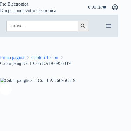
Sari
Pro Electronica
0,00
lei
la
Coș
Din pasiune pentru electronică
conținut
de
cumpărături
Search
Search Button
for:
Prima pagină
Cabluri T-Con
Cablu panglică T-Con EAD60956319