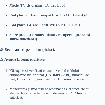
Model TV de origine:
LG 32LD350
Cod placă de bază compatibilă:
EAX61354204 (0)
Cod placă T-Con:
T370HW03 VB CTRL BD
Stare produs:
Produs utilizat / recuperat (probat și
100% funcțional)
🛠️ Recomandare pentru cumpărători:
⚠️
Atenție la compatibilitate:
Vă rugăm să verificați cu atenție codul cablului
dumneavoastră original (
EAD60956319
), numărul de
pini, lățimea și lungimea înainte de plasarea comenzii.
Manevrarea și montajul se recomandă a fi efectuate cu
atenție de către un tehnician / depanator TV-Monitor
autorizat.