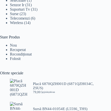
Selectoare
(1)
Senzor Ir
(31)
Suporturi Tv
(31)
Surse
(23)
Telecomenzi
(6)
Wireless
(14)
Stare Produs
Nou
Recuperat
Recondiționat
Folosit
Oferte speciale
Placă 6870QZH001D (6871QZH034C,
ZSUS)
79,00
lei
150,00
lei
Prețul
Prețul
inițial
curent
a
este:
fost:
79,00 lei.
Sursă BN44-01054E (L55S6_THS)
150,00 lei.