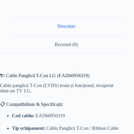
Descriere
Recenzii (0)
🔌 Cablu Panglică T-Con LG (EAD60956319)
Cablu panglică T-Con (LVDS) testat și funcțional, recuperat
dintr-un TV LG.
📋 Compatibilitate & Specificații:
Cod cablu:
EAD60956319
Tip echipament:
Cablu Panglică T-Con / Ribbon Cable