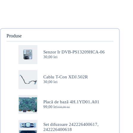
Produse
Senzor Ir DVB-PS13209HCA-06
30,00
lei
Cablu T-Con XDJ.502R
30,00
lei
Placă de bază 4H.1YD01.A01
99,00
lei
150,00
lei
Prețul
Prețul
inițial
curent
a
este:
fost:
99,00 lei.
Set difuzoare 242226400617,
150,00 lei.
242226400618