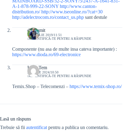
MAINBOARD-SSB/32-2-SONY/5/2437-A-1641-831-
A-1-878-999-22-SONY
http://www.canton-
distribution.ro/
http://www.tseonline.ro/?cat=30
http://adelectrocom.ro/contact_us.php
sant destule
dandumit
11 APRILIE 2019/11:51
AUTENTIFICĂ-TE PENTRU A RĂSPUNDE
Componente (nu asa de multe insa cateva importante) :
https://www.dioda.ro/69-electronice
Ionut Tem
24 IUNIE 2024/10:50
AUTENTIFICĂ-TE PENTRU A RĂSPUNDE
Temix.Shop – Telecomenzi –
https://www.temix-shop.ro/
Lasă un răspuns
Trebuie să fii
autentificat
pentru a publica un comentariu.