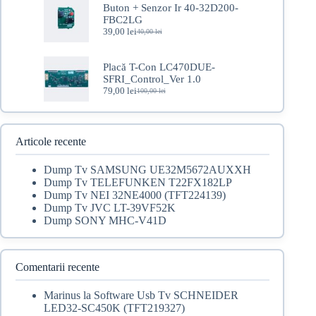
fost:
69,00 lei.
Buton + Senzor Ir 40-32D200-
110,00 lei.
FBC2LG
39,00
lei
40,00
lei
Prețul
Prețul
inițial
curent
a
este:
Placă T-Con LC470DUE-
fost:
39,00 lei.
SFRI_Control_Ver 1.0
40,00 lei.
79,00
lei
100,00
lei
Prețul
Prețul
inițial
curent
a
este:
fost:
79,00 lei.
100,00 lei.
Articole recente
Dump Tv SAMSUNG UE32M5672AUXXH
Dump Tv TELEFUNKEN T22FX182LP
Dump Tv NEI 32NE4000 (TFT224139)
Dump Tv JVC LT-39VF52K
Dump SONY MHC-V41D
Comentarii recente
Marinus
la
Software Usb Tv SCHNEIDER
LED32-SC450K (TFT219327)