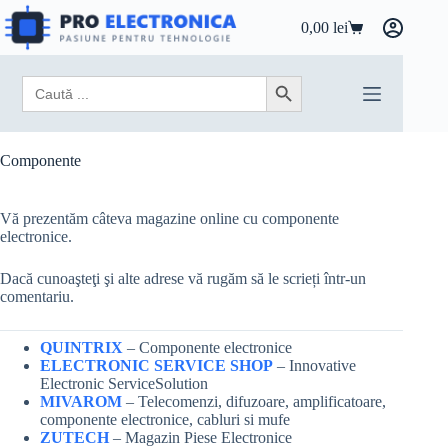
Sari
la
0,00
lei
Coș
conținut
de
cumpărături
Search
Search Button
for:
Componente
Vă prezentăm câteva magazine online cu componente
electronice.
Dacă cunoaşteţi şi alte adrese vă rugăm să le scrieți într-un
comentariu.
QUINTRIX
– Componente electronice
ELECTRONIC SERVICE SHOP
– Innovative
Electronic ServiceSolution
MIVAROM
– Telecomenzi, difuzoare, amplificatoare,
componente electronice, cabluri si mufe
ZUTECH
– Magazin Piese Electronice