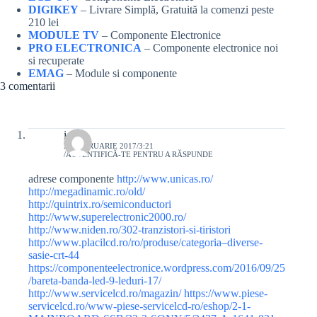
DIGIKEY
– Livrare Simplă, Gratuită la comenzi peste
210 lei
MODULE TV
– Componente Electronice
PRO ELECTRONICA
– Componente electronice noi
si recuperate
EMAG
– Module si componente
3 comentarii
ionel
22 FEBRUARIE 2017/3:21
AUTENTIFICĂ-TE PENTRU A RĂSPUNDE
adrese componente
http://www.unicas.ro/
http://megadinamic.ro/old/
http://quintrix.ro/semiconductori
http://www.superelectronic2000.ro/
http://www.niden.ro/302-tranzistori-si-tiristori
http://www.placilcd.ro/ro/produse/categoria–diverse-
sasie-crt-44
https://componenteelectronice.wordpress.com/2016/09/25
/bareta-banda-led-9-leduri-17/
http://www.servicelcd.ro/magazin/
https://www.piese-
servicelcd.ro/www-piese-servicelcd-ro/eshop/2-1-