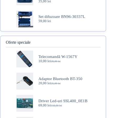
35,00
lei
Set difuzoare BN96-30337L
59,00
lei
Oferte speciale
Telecomandă W-1567Y
10,00
lei
20,00
lei
Prețul
Prețul
inițial
curent
a
este:
fost:
10,00 lei.
Adaptor Bluetooth BT-350
20,00 lei.
20,00
lei
25,00
lei
Prețul
Prețul
inițial
curent
a
este:
fost:
20,00 lei.
Driver Led-uri SSL400_0E1B
25,00 lei.
69,00
lei
110,00
lei
Prețul
Prețul
inițial
curent
a
este: