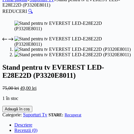
E28E22D (P3320E8011)
REDUCERI
🔍
Stand pentru tv EVEREST LED-
E28E22D (P3320E8011)
Prețul
Prețul
75,00
lei
49,00
lei
inițial
curent
1 în stoc
a
este:
fost:
49,00 lei.
Cantitate
Adaugă în coș
75,00 lei.
Stand
Categorie:
Suporturi Tv
Recuperat
pentru
tv
Descriere
EVEREST
Recenzii (0)