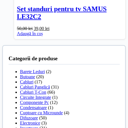
Set standuri pentru tv SAMUS
LE32C2
Prețul
Prețul
50,00
lei
39,00
lei
inițial
curent
Adaugă în coș
a
este:
fost:
39,00 lei.
50,00 lei.
Categorii de produse
Barete Leduri
(2)
Butoane
(20)
Cabluri
(17)
Cabluri Panglică
(31)
Cabluri T-Con
(66)
Circuite Integrate
(1)
Componente Pc
(12)
Condensatoare
(1)
Cuptoare cu Microunde
(4)
Difuzoare
(50)
Electronice
(3)