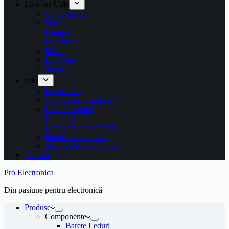
Link-uri Utile
Componente
Scheme
Dump-uri
Datasheet
Forum
Blog/Site
Service
Info
Despre Noi
Cum descarc un fişier?
Livrare și plată
Returnări
Retragere din contract
Părerea ta contează
Susține Pro Electronica
Contact
Pro Electronica
Din pasiune pentru electronică
Produse
Componente
Barete Leduri