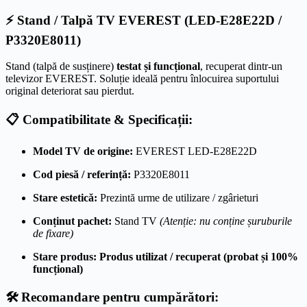
LED-
E28E22D
⚡ Stand / Talpă TV EVEREST (LED-E28E22D /
(P3320E8011)
P3320E8011)
Stand (talpă de susținere)
testat și funcțional
, recuperat dintr-un
televizor EVEREST. Soluție ideală pentru înlocuirea suportului
original deteriorat sau pierdut.
📋 Compatibilitate & Specificații:
Model TV de origine:
EVEREST LED-E28E22D
Cod piesă / referință:
P3320E8011
Stare estetică:
Prezintă urme de utilizare / zgârieturi
Conținut pachet:
Stand TV
(Atenție: nu conține șuruburile
de fixare)
Stare produs:
Produs utilizat / recuperat (probat și 100%
funcțional)
🛠️ Recomandare pentru cumpărători: