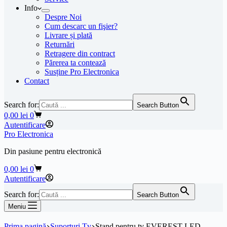
Info
Despre Noi
Cum descarc un fişier?
Livrare și plată
Returnări
Retragere din contract
Părerea ta contează
Susține Pro Electronica
Contact
Search for:
Search Button
Coș
0,00
lei
0
de
Autentificare
cumpărături
Pro Electronica
Din pasiune pentru electronică
Coș
0,00
lei
0
de
Autentificare
cumpărături
Search for:
Search Button
Meniu
Prima pagină
Suporturi Tv
Stand pentru tv EVEREST LED-