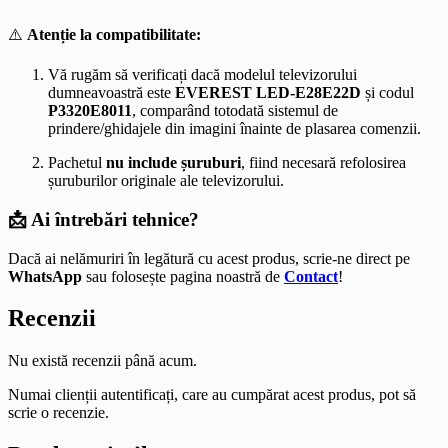
⚠️
Atenție la compatibilitate:
Vă rugăm să verificați dacă modelul televizorului
dumneavoastră este
EVEREST LED-E28E22D
și codul
P3320E8011
, comparând totodată sistemul de
prindere/ghidajele din imagini înainte de plasarea comenzii.
Pachetul
nu include șuruburi
, fiind necesară refolosirea
șuruburilor originale ale televizorului.
📩 Ai întrebări tehnice?
Dacă ai nelămuriri în legătură cu acest produs, scrie-ne direct pe
WhatsApp
sau folosește pagina noastră de
Contact
!
Recenzii
Nu există recenzii până acum.
Numai clienții autentificați, care au cumpărat acest produs, pot să
scrie o recenzie.