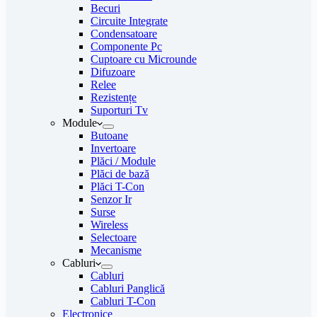
Becuri
Circuite Integrate
Condensatoare
Componente Pc
Cuptoare cu Microunde
Difuzoare
Relee
Rezistențe
Suporturi Tv
Module
Butoane
Invertoare
Plăci / Module
Plăci de bază
Plăci T-Con
Senzor Ir
Surse
Wireless
Selectoare
Mecanisme
Cabluri
Cabluri
Cabluri Panglică
Cabluri T-Con
Electronice