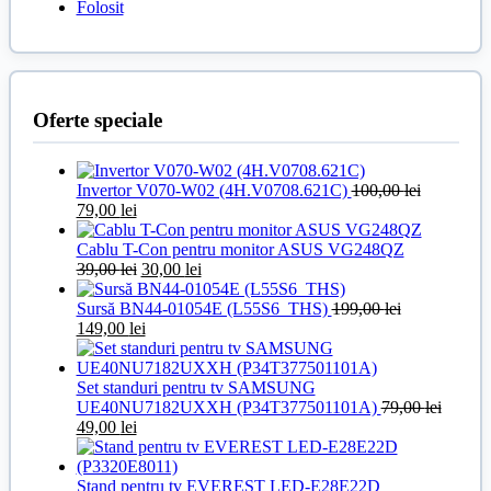
Folosit
Oferte speciale
Invertor V070-W02 (4H.V0708.621C)
100,00
lei
Prețul
Prețul
79,00
lei
inițial
curent
a
este:
Cablu T-Con pentru monitor ASUS VG248QZ
fost:
79,00 lei.
Prețul
Prețul
39,00
lei
30,00
lei
100,00 lei.
inițial
curent
a
este:
Sursă BN44-01054E (L55S6_THS)
199,00
lei
Prețul
fost:
Prețul
30,00 lei.
149,00
lei
inițial
39,00 lei.
curent
a
este:
fost:
149,00 lei.
Set standuri pentru tv SAMSUNG
199,00 lei.
UE40NU7182UXXH (P34T377501101A)
79,00
lei
Prețul
Prețul
49,00
lei
inițial
curent
a
este:
fost:
49,00 lei.
Stand pentru tv EVEREST LED-E28E22D