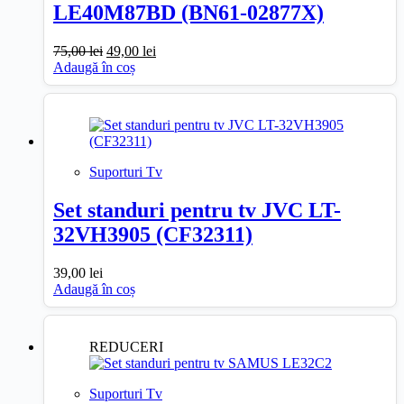
LE40M87BD (BN61-02877X)
Prețul
Prețul
75,00
lei
49,00
lei
inițial
curent
Adaugă în coș
a
este:
fost:
49,00 lei.
75,00 lei.
Suporturi Tv
Set standuri pentru tv JVC LT-
32VH3905 (CF32311)
39,00
lei
Adaugă în coș
REDUCERI
Suporturi Tv