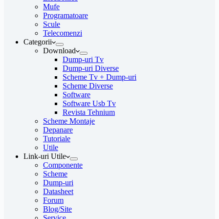
Mufe
Programatoare
Scule
Telecomenzi
Categorii
Download
Dump-uri Tv
Dump-uri Diverse
Scheme Tv + Dump-uri
Scheme Diverse
Software
Software Usb Tv
Revista Tehnium
Scheme Montaje
Depanare
Tutoriale
Utile
Link-uri Utile
Componente
Scheme
Dump-uri
Datasheet
Forum
Blog/Site
Service