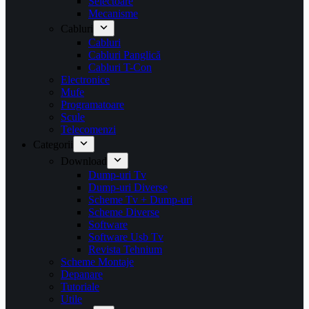
Selectoare
Mecanisme
Cabluri
Cabluri
Cabluri Panglică
Cabluri T-Con
Electronice
Mufe
Programatoare
Scule
Telecomenzi
Categorii
Download
Dump-uri Tv
Dump-uri Diverse
Scheme Tv + Dump-uri
Scheme Diverse
Software
Software Usb Tv
Revista Tehnium
Scheme Montaje
Depanare
Tutoriale
Utile