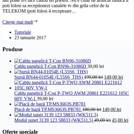
sau poate ti-l face cadou un prieten. Nu e chiar de aruncat fiindca il
poti folosi sa receptionezi canalele tv din grila celor de la
TELEKOM (poti folosi 4 receptoare…
Cum
Citește mai mult
sa
faci
Tutoriale
update
23 ianuarie 2017
de
soft
Produse
la
un
receptor
Cablu panglică T-Con BN96-31086D
39,00
lei
vechi
de
Prețul
Prețul
Sursă BN44-01054E (L55S6_THS)
199,00
lei
149,00
lei
BOOM
inițial
curen
a
este:
fost:
149,00
Cablu panglică T-Con P-TWO AWM 20861 E221612 105C
199,00 lei.
60V VW-1
39,00
lei
Prețul
Prețul
Placă de bază TP.MS3663S.PB781
180,00
lei
149,00
lei
inițial
curent
a
Prețul
este:
Pre
Modul sunet 3139 123 58833 (WK511.5)
49,00
lei
45,00
lei
fost:
inițial
149,00 
cur
180,00 lei.
a
est
Oferte speciale