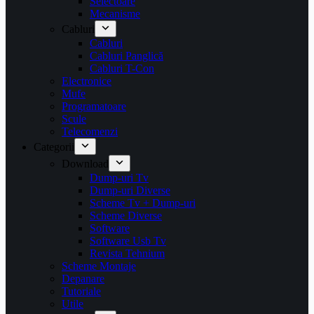
Selectoare
Mecanisme
Cabluri
Cabluri
Cabluri Panglică
Cabluri T-Con
Electronice
Mufe
Programatoare
Scule
Telecomenzi
Categorii
Download
Dump-uri Tv
Dump-uri Diverse
Scheme Tv + Dump-uri
Scheme Diverse
Software
Software Usb Tv
Revista Tehnium
Scheme Montaje
Depanare
Tutoriale
Utile