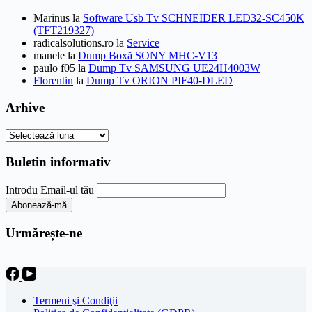
Marinus
la
Software Usb Tv SCHNEIDER LED32-SC450K
(TFT219327)
radicalsolutions.ro
la
Service
manele
la
Dump Boxă SONY MHC-V13
paulo f05
la
Dump Tv SAMSUNG UE24H4003W
Florentin
la
Dump Tv ORION PIF40-DLED
Arhive
Arhive
Buletin informativ
Introdu Email-ul tău
Urmărește-ne
Termeni şi Condiţii