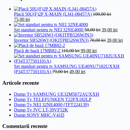
fost:
45,
49,00 lei.
Placă 50U(F)2P X-MAIN (LJ41-08457A)
100,00
lei
Prețul
Prețul
75,00
lei
inițial
curent
a
este:
Prețul
Prețul
Set standuri pentru tv NEI 32NE4000
50,00
lei
39,00
lei
fost:
75,00 lei.
inițial
curent
100,00 lei.
a
Prețul
este:
Preț
Invertor SB526WJ (QKITPB526WJN3)
70,00
lei
39,00
lei
fost:
inițial
39,00 l
cure
Prețul
Prețul
50,00 lei.
a
este
Placă de bază 17MB82-2
110,00
lei
99,00
lei
inițial
curent
fost:
39,0
a
este:
70,00 lei.
fost:
99,00 lei.
Set standuri pentru tv SAMSUNG UE40NU7182UXXH
Prețul
110,00 lei.
Prețul
(P34T377501101A)
79,00
lei
49,00
lei
inițial
curent
a
este:
Articole recente
fost:
49,00 lei.
79,00 lei.
Dump Tv SAMSUNG UE32M5672AUXXH
Dump Tv TELEFUNKEN T22FX182LP
Dump Tv NEI 32NE4000 (TFT224139)
Dump Tv JVC LT-39VF52K
Dump SONY MHC-V41D
Comentarii recente