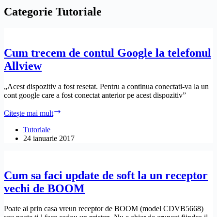
Categorie
Tutoriale
Cum trecem de contul Google la telefonul
Allview
„Acest dispozitiv a fost resetat. Pentru a continua conectati-va la un
cont google care a fost conectat anterior pe acest dispozitiv”
Cum
Citește mai mult
trecem
de
Tutoriale
contul
24 ianuarie 2017
Google
la
telefonul
Allview
Cum sa faci update de soft la un receptor
vechi de BOOM
Poate ai prin casa vreun receptor de BOOM (model CDVB5668)