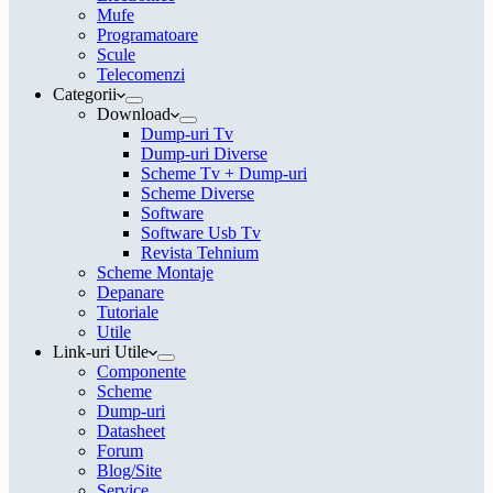
Mufe
Programatoare
Scule
Telecomenzi
Categorii
Download
Dump-uri Tv
Dump-uri Diverse
Scheme Tv + Dump-uri
Scheme Diverse
Software
Software Usb Tv
Revista Tehnium
Scheme Montaje
Depanare
Tutoriale
Utile
Link-uri Utile
Componente
Scheme
Dump-uri
Datasheet
Forum
Blog/Site
Service