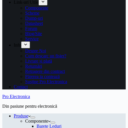
Link-uri Utile
Componente
Scheme
Dump-uri
Datasheet
Forum
Blog/Site
Service
Info
Despre Noi
Cum descarc un fişier?
Livrare și plată
Returnări
Retragere din contract
Părerea ta contează
Susține Pro Electronica
Contact
Pro Electronica
Din pasiune pentru electronică
Produse
Componente
Barete Leduri