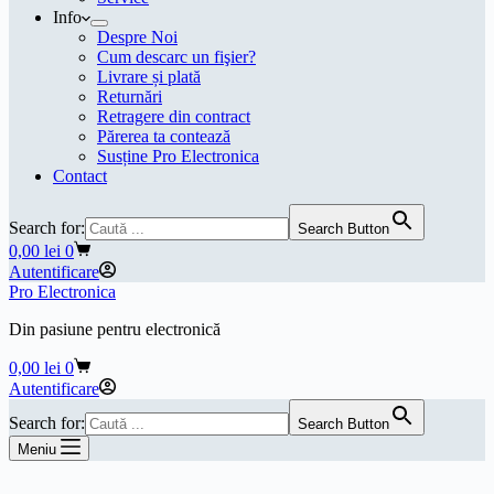
Info
Despre Noi
Cum descarc un fişier?
Livrare și plată
Returnări
Retragere din contract
Părerea ta contează
Susține Pro Electronica
Contact
Search for:
Search Button
Coș
0,00
lei
0
de
Autentificare
cumpărături
Pro Electronica
Din pasiune pentru electronică
Coș
0,00
lei
0
de
Autentificare
cumpărături
Search for:
Search Button
Meniu