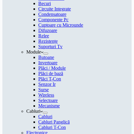
Becuri
Circuite Integrate
Condensatoare
Componente Pc
Cuptoare cu Microunde
Difuzoare
Relee
Rezistențe
Suporturi Tv
Module
Butoane
Invertoare
Plăci / Module
Plăci de bază
Plăci T-Con
Senzor Ir
Surse
Wireless
Selectoare
Mecanisme
Cabluri
Cabluri
Cabluri Panglică
Cabluri T-Con
Electronice