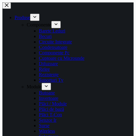
Sari
la
conținut
Produse
Componente
Barete Leduri
Becuri
Circuite Integrate
Condensatoare
Componente Pc
Cuptoare cu Microunde
Difuzoare
Relee
Rezistențe
Suporturi Tv
Module
Butoane
Invertoare
Plăci / Module
Plăci de bază
Plăci T-Con
Senzor Ir
Surse
Wireless