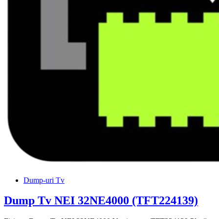
Dump-uri Tv
Dump Tv NEI 32NE4000 (TFT224139)