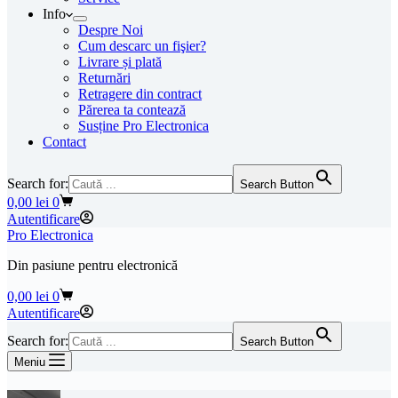
Info
Despre Noi
Cum descarc un fişier?
Livrare și plată
Returnări
Retragere din contract
Părerea ta contează
Susține Pro Electronica
Contact
Search for:
Search Button
Coș
0,00
lei
0
de
Autentificare
cumpărături
Pro Electronica
Din pasiune pentru electronică
Coș
0,00
lei
0
de
Autentificare
cumpărături
Search for:
Search Button
Meniu