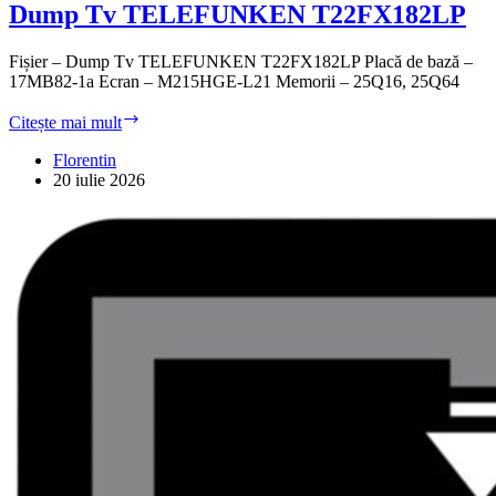
Dump Tv TELEFUNKEN T22FX182LP
Fișier – Dump Tv TELEFUNKEN T22FX182LP Placă de bază –
17MB82-1a Ecran – M215HGE-L21 Memorii – 25Q16, 25Q64
Dump
Citește mai mult
Tv
TELEFUNKEN
Florentin
T22FX182LP
20 iulie 2026