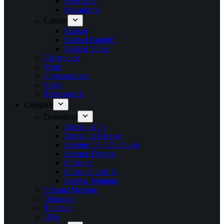
Selectoare
Mecanisme
Cabluri
Cabluri
Cabluri Panglică
Cabluri T-Con
Electronice
Mufe
Programatoare
Scule
Telecomenzi
Categorii
Download
Dump-uri Tv
Dump-uri Diverse
Scheme Tv + Dump-uri
Scheme Diverse
Software
Software Usb Tv
Revista Tehnium
Scheme Montaje
Depanare
Tutoriale
Utile