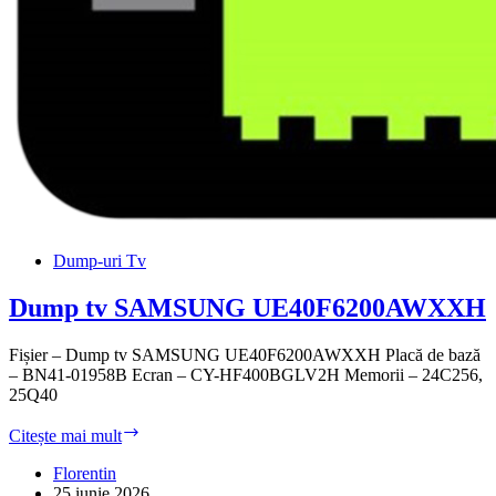
Dump-uri Tv
Dump tv SAMSUNG UE40F6200AWXXH
Fișier – Dump tv SAMSUNG UE40F6200AWXXH Placă de bază
– BN41-01958B Ecran – CY-HF400BGLV2H Memorii – 24C256,
25Q40
Dump
Citește mai mult
tv
SAMSUNG
Florentin
UE40F6200AWXXH
25 iunie 2026