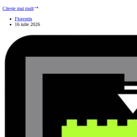
Dump
Citește mai mult
Tv
JVC
Florentin
LT-
16 iulie 2026
39VF52K