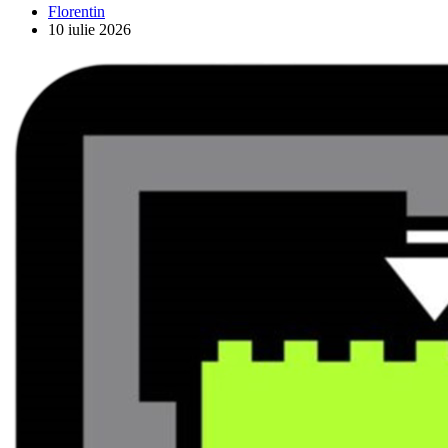
MHC-
Florentin
V41D
10 iulie 2026