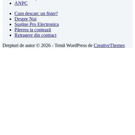
ANPC
Cum descarc un fişier?
Despre Noi
Susține Pro Electronica
Părerea ta contează
Retragere din contract
Drepturi de autor © 2026 - Temă WordPress de
CreativeThemes