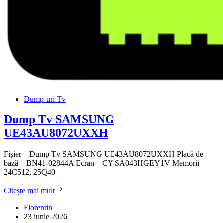
Dump-uri Tv
Dump Tv SAMSUNG
UE43AU8072UXXH
Fișier – Dump Tv SAMSUNG UE43AU8072UXXH Placă de
bază – BN41-02844A Ecran – CY-SA043HGEY1V Memorii –
24C512, 25Q40
Dump
Citește mai mult
Tv
SAMSUNG
Florentin
UE43AU8072UXXH
23 iunie 2026