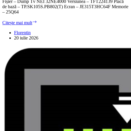
Fișier – Dump Tv NEI 32NE4000 Versiunea – TFT224139 Placă
de bază – TP.SK105S.PB802(T) Ecran – JE315T3HC64F Memorie
– 25Q64
Dump
Citește mai mult
Tv
NEI
Florentin
32NE4000
20 iulie 2026
(TFT224139)