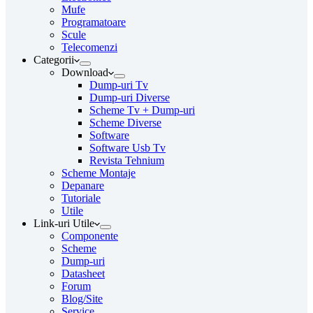
Mufe
Programatoare
Scule
Telecomenzi
Categorii
Download
Dump-uri Tv
Dump-uri Diverse
Scheme Tv + Dump-uri
Scheme Diverse
Software
Software Usb Tv
Revista Tehnium
Scheme Montaje
Depanare
Tutoriale
Utile
Link-uri Utile
Componente
Scheme
Dump-uri
Datasheet
Forum
Blog/Site
Service