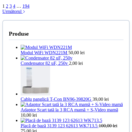
1
2
3
4
…
194
Următorul
Produse
Modul WiFi WDN221M
50,00
lei
Condensator 82 uF, 250v
2,00
lei
Cablu panglică T-Con BN96-39820G
39,00
lei
Adaptor Scart tată la 3 RCA mamă + S-Video mamă
10,00
lei
Placă de bază 3139 123 62613 WK713.5
100,00
lei
Prețul
Prețul
75,00
lei