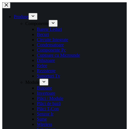
Sari
la
conținut
Produse
Componente
Barete Leduri
Becuri
Circuite Integrate
Condensatoare
Componente Pc
Cuptoare cu Microunde
Difuzoare
Relee
Rezistențe
Suporturi Tv
Module
Butoane
Invertoare
Plăci / Module
Plăci de bază
Plăci T-Con
Senzor Ir
Surse
Wireless