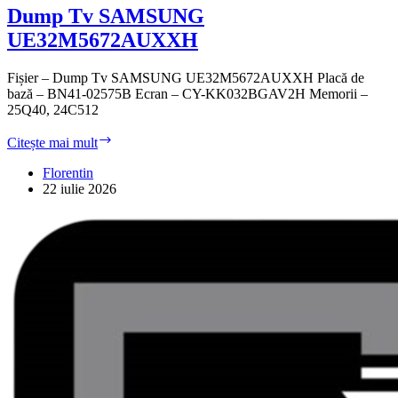
Dump Tv SAMSUNG
UE32M5672AUXXH
Fișier – Dump Tv SAMSUNG UE32M5672AUXXH Placă de
bază – BN41-02575B Ecran – CY-KK032BGAV2H Memorii –
25Q40, 24C512
Dump
Citește mai mult
Tv
SAMSUNG
Florentin
UE32M5672AUXXH
22 iulie 2026