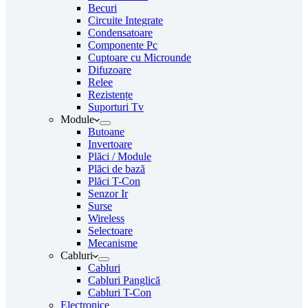
Becuri
Circuite Integrate
Condensatoare
Componente Pc
Cuptoare cu Microunde
Difuzoare
Relee
Rezistențe
Suporturi Tv
Module
Butoane
Invertoare
Plăci / Module
Plăci de bază
Plăci T-Con
Senzor Ir
Surse
Wireless
Selectoare
Mecanisme
Cabluri
Cabluri
Cabluri Panglică
Cabluri T-Con
Electronice