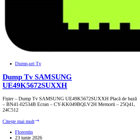
Dump-uri Tv
Dump Tv SAMSUNG
UE49K5672SUXXH
Fișier – Dump Tv SAMSUNG UE49K5672SUXXH Placă de bază
– BN41-02534B Ecran – CY-KK049BQLV2H Memorii – 25Q41,
24C512
Dump
Citește mai mult
Tv
SAMSUNG
Florentin
UE49K5672SUXXH
23 iunie 2026