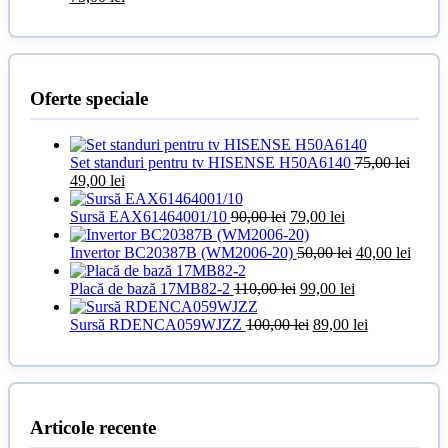
inițial
curent
a
este:
fost:
75,00 lei.
100,00 lei.
Oferte speciale
Set standuri pentru tv HISENSE H50A6140
75,00
lei
Prețul
Prețul
49,00
lei
inițial
curent
a
este:
Prețul
Prețul
Sursă EAX61464001/10
90,00
lei
79,00
lei
fost:
49,00 lei.
inițial
curent
75,00 lei.
a
este:
Prețul
Prețul
Invertor BC20387B (WM2006-20)
50,00
lei
40,00
lei
fost:
79,00 lei.
inițial
curen
90,00 lei.
Prețul
Prețul
a
este:
Placă de bază 17MB82-2
110,00
lei
99,00
lei
inițial
curent
fost:
40,00 
a
Prețul
este:
50,00 lei.
Prețul
Sursă RDENCA059WJZZ
100,00
lei
89,00
lei
fost:
inițial
99,00 lei.
curent
110,00 lei.
a
este:
fost:
89,00 lei.
100,00 lei.
Articole recente