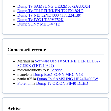
Dump Tv SAMSUNG UE32M5672AUXXH
Dump Tv TELEFUNKEN T22FX182LP
Dump Tv NEI 32NE4000 (TFT224139)
Dump Tv JVC LT-39VF52K
Dump SONY MHC-V41D
Comentarii recente
Marinus
la
Software Usb Tv SCHNEIDER LED32-
SC450K (TFT219327)
radicalsolutions.ro
la
Service
manele
la
Dump Boxă SONY MHC-V13
paulo f05
la
Dump Tv SAMSUNG UE24H4003W
Florentin
la
Dump Tv ORION PIF40-DLED
Arhive