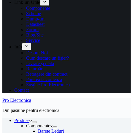
Link-uri Utile
Componente
Scheme
Dump-uri
Datasheet
Forum
Blog/Site
Service
Info
Despre Noi
Cum descarc un fişier?
Livrare și plată
Returnări
Retragere din contract
Părerea ta contează
Susține Pro Electronica
Contact
Pro Electronica
Din pasiune pentru electronică
Produse
Componente
Barete Leduri