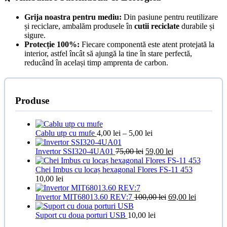
Grija noastra pentru mediu:
Din pasiune pentru reutilizare
și reciclare, ambalăm produsele în
cutii reciclate
durabile și
sigure.
Protecție 100%:
Fiecare componentă este atent protejată la
interior, astfel încât să ajungă la tine în stare perfectă,
reducând în același timp amprenta de carbon.
Produse
Interval
Cablu utp cu mufe
4,00
lei
–
5,00
lei
de
Prețul
prețuri:
Prețul
Invertor SSI320-4UA01
75,00
lei
59,00
lei
inițial
4,00 lei
curent
a
până
este:
Chei Imbus cu locaș hexagonal Flores FS-11 453
fost:
la
59,00 lei.
10,00
lei
75,00 lei.
5,00 lei
Prețul
Prețul
Invertor MIT68013.60 REV:7
100,00
lei
69,00
lei
inițial
curent
a
este:
Suport cu doua porturi USB
10,00
lei
fost:
69,00 lei.