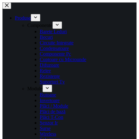
Sari
la
conținut
Produse
Componente
Barete Leduri
Becuri
Circuite Integrate
Condensatoare
Componente Pc
Cuptoare cu Microunde
Difuzoare
Relee
Rezistențe
Suporturi Tv
Module
Butoane
Invertoare
Plăci / Module
Plăci de bază
Plăci T-Con
Senzor Ir
Surse
Wireless