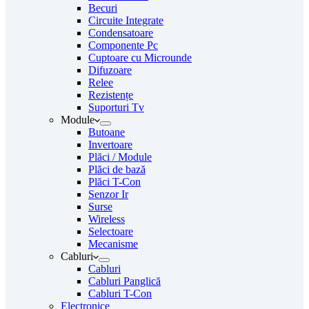
Becuri
Circuite Integrate
Condensatoare
Componente Pc
Cuptoare cu Microunde
Difuzoare
Relee
Rezistențe
Suporturi Tv
Module
Butoane
Invertoare
Plăci / Module
Plăci de bază
Plăci T-Con
Senzor Ir
Surse
Wireless
Selectoare
Mecanisme
Cabluri
Cabluri
Cabluri Panglică
Cabluri T-Con
Electronice