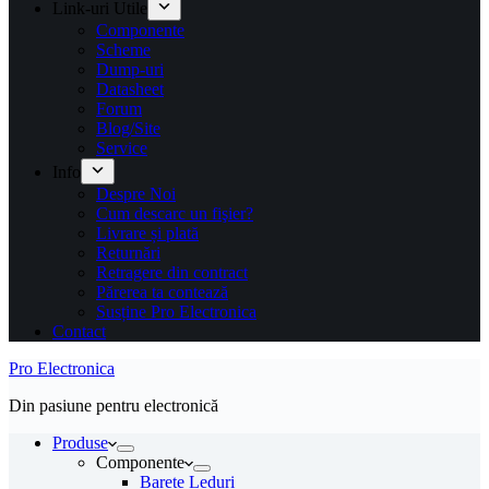
Link-uri Utile
Componente
Scheme
Dump-uri
Datasheet
Forum
Blog/Site
Service
Info
Despre Noi
Cum descarc un fişier?
Livrare și plată
Returnări
Retragere din contract
Părerea ta contează
Susține Pro Electronica
Contact
Pro Electronica
Din pasiune pentru electronică
Produse
Componente
Barete Leduri