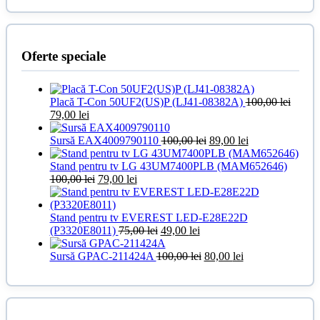
100,00 lei.
Oferte speciale
Placă T-Con 50UF2(US)P (LJ41-08382A)
100,00
lei
Prețul
Prețul
79,00
lei
inițial
curent
a
este:
Prețul
Prețul
Sursă EAX4009790110
100,00
lei
89,00
lei
fost:
79,00 lei.
inițial
curent
100,00 lei.
a
este:
Stand pentru tv LG 43UM7400PLB (MAM652646)
Prețul
Prețul
fost:
89,00 lei.
100,00
lei
79,00
lei
inițial
curent
100,00 lei.
a
este:
fost:
79,00 lei.
Stand pentru tv EVEREST LED-E28E22D
100,00 lei.
Prețul
Prețul
(P3320E8011)
75,00
lei
49,00
lei
inițial
curent
a
este:
Prețul
Prețul
Sursă GPAC-211424A
100,00
lei
80,00
lei
fost:
49,00 lei.
inițial
curent
75,00 lei.
a
este:
fost:
80,00 lei.
100,00 lei.