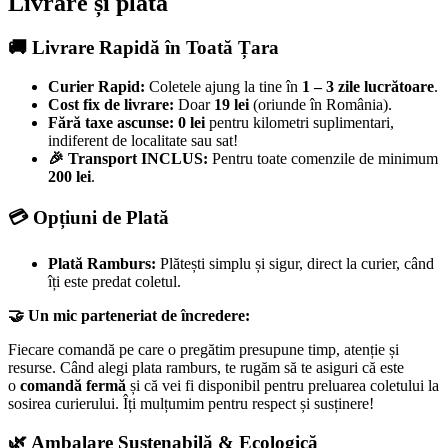
Livrare și plată
🚚 Livrare Rapidă în Toată Țara
Curier Rapid:
Coletele ajung la tine în
1 – 3 zile lucrătoare
.
Cost fix de livrare:
Doar
19 lei
(oriunde în România).
Fără taxe ascunse:
0 lei
pentru kilometri suplimentari,
indiferent de localitate sau sat!
🎉 Transport INCLUS:
Pentru toate comenzile de minimum
200 lei
.
💳 Opțiuni de Plată
Plată Ramburs:
Plătești simplu și sigur, direct la curier, când
îți este predat coletul.
🤝 Un mic parteneriat de încredere:
Fiecare comandă pe care o pregătim presupune timp, atenție și
resurse. Când alegi plata ramburs, te rugăm să te asiguri că este
o
comandă fermă
și că vei fi disponibil pentru preluarea coletului la
sosirea curierului. Îți mulțumim pentru respect și susținere!
🌿 Ambalare Sustenabilă & Ecologică