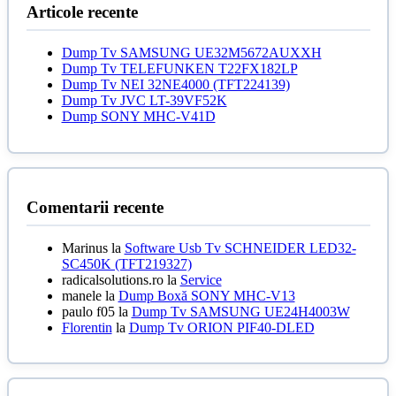
Articole recente
Dump Tv SAMSUNG UE32M5672AUXXH
Dump Tv TELEFUNKEN T22FX182LP
Dump Tv NEI 32NE4000 (TFT224139)
Dump Tv JVC LT-39VF52K
Dump SONY MHC-V41D
Comentarii recente
Marinus
la
Software Usb Tv SCHNEIDER LED32-
SC450K (TFT219327)
radicalsolutions.ro
la
Service
manele
la
Dump Boxă SONY MHC-V13
paulo f05
la
Dump Tv SAMSUNG UE24H4003W
Florentin
la
Dump Tv ORION PIF40-DLED