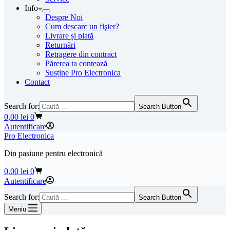
Info
Despre Noi
Cum descarc un fişier?
Livrare și plată
Returnări
Retragere din contract
Părerea ta contează
Susține Pro Electronica
Contact
Search for:
Search Button
Coș
0,00
lei
0
de
Autentificare
cumpărături
Pro Electronica
Din pasiune pentru electronică
Coș
0,00
lei
0
de
Autentificare
cumpărături
Search for:
Search Button
Meniu