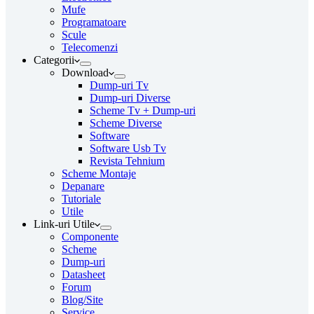
Mufe
Programatoare
Scule
Telecomenzi
Categorii
Download
Dump-uri Tv
Dump-uri Diverse
Scheme Tv + Dump-uri
Scheme Diverse
Software
Software Usb Tv
Revista Tehnium
Scheme Montaje
Depanare
Tutoriale
Utile
Link-uri Utile
Componente
Scheme
Dump-uri
Datasheet
Forum
Blog/Site
Service