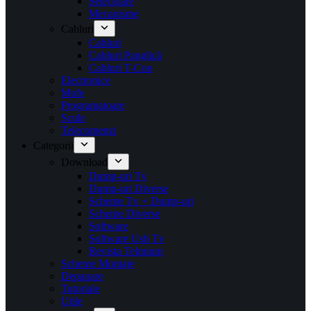
Selectoare
Mecanisme
Cabluri
Cabluri
Cabluri Panglică
Cabluri T-Con
Electronice
Mufe
Programatoare
Scule
Telecomenzi
Categorii
Download
Dump-uri Tv
Dump-uri Diverse
Scheme Tv + Dump-uri
Scheme Diverse
Software
Software Usb Tv
Revista Tehnium
Scheme Montaje
Depanare
Tutoriale
Utile