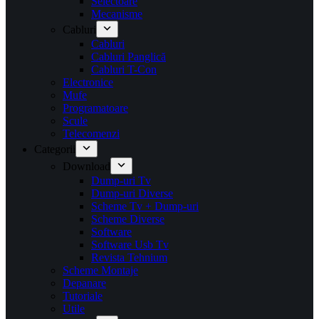
Selectoare
Mecanisme
Cabluri
Cabluri
Cabluri Panglică
Cabluri T-Con
Electronice
Mufe
Programatoare
Scule
Telecomenzi
Categorii
Download
Dump-uri Tv
Dump-uri Diverse
Scheme Tv + Dump-uri
Scheme Diverse
Software
Software Usb Tv
Revista Tehnium
Scheme Montaje
Depanare
Tutoriale
Utile