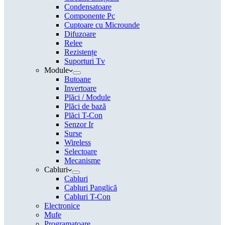
Condensatoare
Componente Pc
Cuptoare cu Microunde
Difuzoare
Relee
Rezistențe
Suporturi Tv
Module
Butoane
Invertoare
Plăci / Module
Plăci de bază
Plăci T-Con
Senzor Ir
Surse
Wireless
Selectoare
Mecanisme
Cabluri
Cabluri
Cabluri Panglică
Cabluri T-Con
Electronice
Mufe
Programatoare