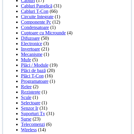
Cabluri
(17)
Cabluri Panglică
(31)
Cabluri T-Con
(66)
Circuite Integrate
(1)
Componente Pc
(12)
Condensatoare
(1)
Cuptoare cu Microunde
(4)
Difuzoare
(50)
Electronice
(3)
Invertoare
(21)
Mecanisme
(1)
Mufe
(5)
Plăci / Module
(19)
Plăci de bază
(20)
Plăci T-Con
(16)
Programatoare
(1)
Relee
(2)
Rezistențe
(1)
Scule
(1)
Selectoare
(1)
Senzor Ir
(31)
Suporturi Tv
(31)
Surse
(23)
Telecomenzi
(6)
Wireless
(14)