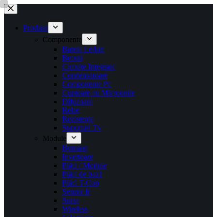
Sari
la
conținut
Produse
Componente
Barete Leduri
Becuri
Circuite Integrate
Condensatoare
Componente Pc
Cuptoare cu Microunde
Difuzoare
Relee
Rezistențe
Suporturi Tv
Module
Butoane
Invertoare
Plăci / Module
Plăci de bază
Plăci T-Con
Senzor Ir
Surse
Wireless