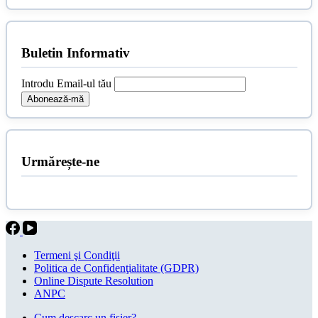
a
este:
fost:
49,00 lei.
55,00 lei.
Buletin Informativ
Introdu Email-ul tău
Urmărește-ne
Termeni şi Condiţii
Politica de Confidenţialitate (GDPR)
Online Dispute Resolution
ANPC
Cum descarc un fişier?