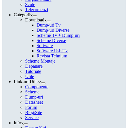
Scule
Telecomenzi
Categorii
Download
Dump-uri Tv
Dump-uri Diverse
Scheme Tv + Dump-uri
Scheme Diverse
Software
Software Usb Tv
Revista Tehnium
Scheme Montaje
Depanare
Tutoriale
Utile
Link-uri Utile
Componente
Scheme
Dump-uri
Datasheet
Forum
Blog/Site
Service
Info
Despre Noi