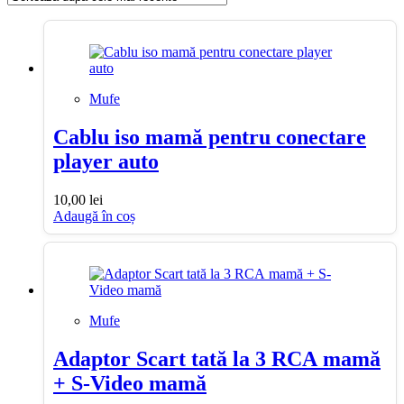
mai
recente
Mufe
Cablu iso mamă pentru conectare
player auto
10,00
lei
Adaugă în coș
Mufe
Adaptor Scart tată la 3 RCA mamă
+ S-Video mamă