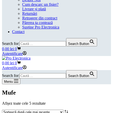
Cum descarc un fişier?
Livrare și plată
Returnări
Retragere din contract
Părerea ta contează
Susține Pro Electronica
Contact
Search for:
Search Button
Coș
0,00
lei
0
de
Autentificare
cumpărături
Coș
0,00
lei
0
de
Autentificare
cumpărături
Search for:
Search Button
Meniu
Mufe
Sortat
Afișez toate cele 5 rezultate
după
cele