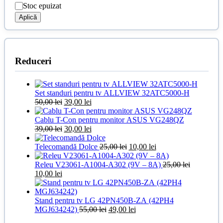
Stoc epuizat
Aplică
Reduceri
Set standuri pentru tv ALLVIEW 32ATC5000-H
Prețul
Prețul
50,00
lei
39,00
lei
inițial
curent
a
este:
Cablu T-Con pentru monitor ASUS VG248QZ
fost:
Prețul
39,00 lei.
Prețul
39,00
lei
30,00
lei
50,00 lei.
inițial
curent
a
este:
Prețul
Prețul
Telecomandă Dolce
25,00
lei
10,00
lei
fost:
30,00 lei.
inițial
curent
39,00 lei.
a
este:
Releu V23061-A1004-A302 (9V – 8A)
25,00
lei
Prețul
Prețul
fost:
10,00 lei.
10,00
lei
inițial
curent
25,00 lei.
a
este:
fost:
10,00 lei.
Stand pentru tv LG 42PN450B-ZA (42PH4
25,00 lei.
Prețul
Prețul
MGJ634242)
55,00
lei
49,00
lei
inițial
curent