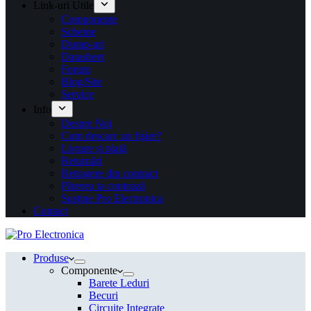
Link-uri Utile
Componente
Scheme
Dump-uri
Datasheet
Forum
Blog/Site
Service
Info
Despre Noi
Cum descarc un fişier?
Livrare și plată
Returnări
Retragere din contract
Părerea ta contează
Susține Pro Electronica
Contact
Produse
Componente
Barete Leduri
Becuri
Circuite Integrate