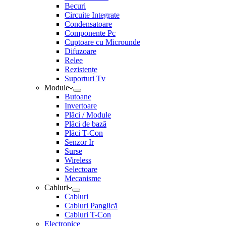
Becuri
Circuite Integrate
Condensatoare
Componente Pc
Cuptoare cu Microunde
Difuzoare
Relee
Rezistențe
Suporturi Tv
Module
Butoane
Invertoare
Plăci / Module
Plăci de bază
Plăci T-Con
Senzor Ir
Surse
Wireless
Selectoare
Mecanisme
Cabluri
Cabluri
Cabluri Panglică
Cabluri T-Con
Electronice