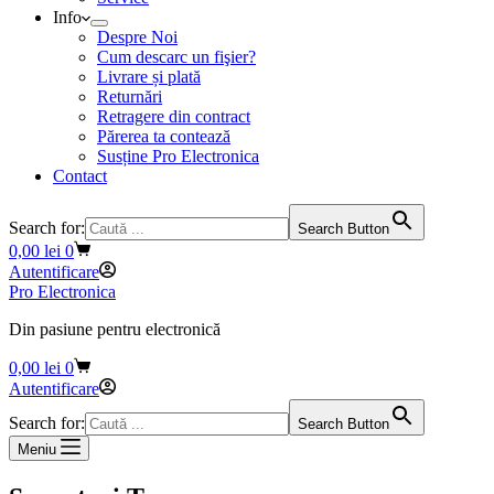
Info
Despre Noi
Cum descarc un fişier?
Livrare și plată
Returnări
Retragere din contract
Părerea ta contează
Susține Pro Electronica
Contact
Search for:
Search Button
Coș
0,00
lei
0
de
Autentificare
cumpărături
Pro Electronica
Din pasiune pentru electronică
Coș
0,00
lei
0
de
Autentificare
cumpărături
Search for:
Search Button
Meniu