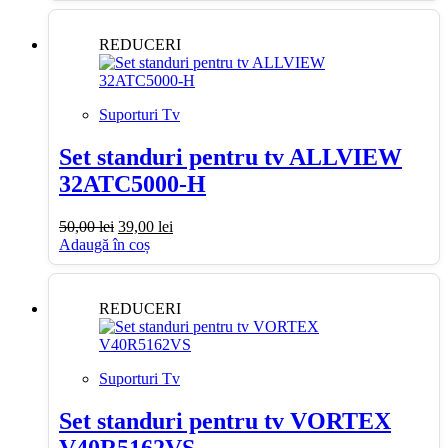
fost:
69,00 lei.
99,00 lei.
REDUCERI
Suporturi Tv
Set standuri pentru tv ALLVIEW
32ATC5000-H
Prețul
Prețul
50,00
lei
39,00
lei
inițial
curent
Adaugă în coș
a
este:
fost:
39,00 lei.
50,00 lei.
REDUCERI
Suporturi Tv
Set standuri pentru tv VORTEX
V40R5162VS