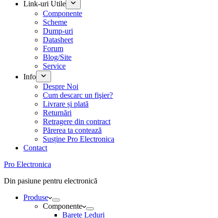
Link-uri Utile
Componente
Scheme
Dump-uri
Datasheet
Forum
Blog/Site
Service
Info
Despre Noi
Cum descarc un fişier?
Livrare și plată
Returnări
Retragere din contract
Părerea ta contează
Susține Pro Electronica
Contact
Pro Electronica
Din pasiune pentru electronică
Produse
Componente
Barete Leduri