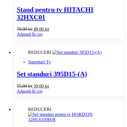
Stand pentru tv HITACHI
32HXC01
Prețul
Prețul
70,00
lei
49,00
lei
inițial
curent
Adaugă în coș
a
este:
fost:
49,00 lei.
70,00 lei.
REDUCERI
Suporturi Tv
Set standuri 395D15-(A)
Prețul
Prețul
55,00
lei
39,00
lei
inițial
curent
Adaugă în coș
a
este:
fost:
39,00 lei.
55,00 lei.
REDUCERI