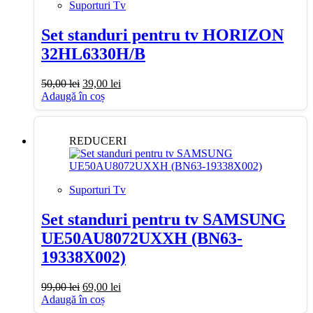
Suporturi Tv
Set standuri pentru tv HORIZON
32HL6330H/B
Prețul
Prețul
50,00
lei
39,00
lei
inițial
curent
Adaugă în coș
a
este:
fost:
39,00 lei.
50,00 lei.
REDUCERI
Suporturi Tv
Set standuri pentru tv SAMSUNG
UE50AU8072UXXH (BN63-
19338X002)
Prețul
Prețul
99,00
lei
69,00
lei
inițial
curent
Adaugă în coș
a
este: