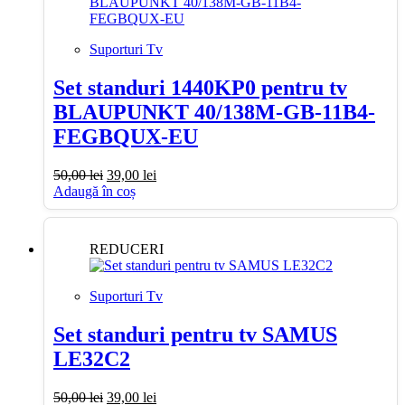
Suporturi Tv
Set standuri 1440KP0 pentru tv
BLAUPUNKT 40/138M-GB-11B4-
FEGBQUX-EU
Prețul
Prețul
50,00
lei
39,00
lei
inițial
curent
Adaugă în coș
a
este:
fost:
39,00 lei.
50,00 lei.
REDUCERI
Suporturi Tv
Set standuri pentru tv SAMUS
LE32C2
Prețul
Prețul
50,00
lei
39,00
lei