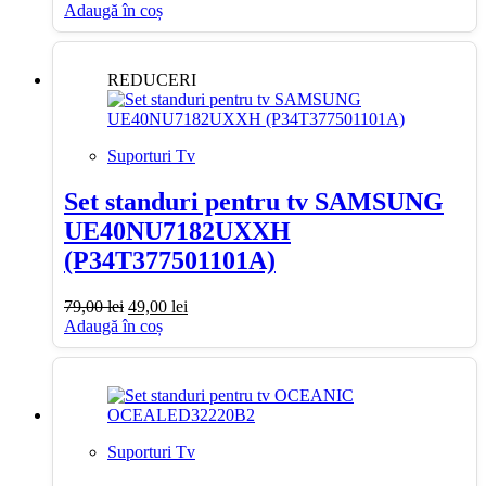
inițial
curent
Adaugă în coș
a
este:
fost:
39,00 lei.
50,00 lei.
REDUCERI
Suporturi Tv
Set standuri pentru tv SAMSUNG
UE40NU7182UXXH
(P34T377501101A)
Prețul
Prețul
79,00
lei
49,00
lei
inițial
curent
Adaugă în coș
a
este:
fost:
49,00 lei.
79,00 lei.
Suporturi Tv