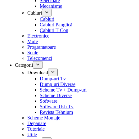
Selectoare
Mecanisme
Cabluri
Cabluri
Cabluri Panglică
Cabluri T-Con
Electronice
Mufe
Programatoare
Scule
Telecomenzi
Categorii
Download
Dump-uri Tv
Dump-uri Diverse
Scheme Tv + Dump-uri
Scheme Diverse
Software
Software Usb Tv
Revista Tehnium
Scheme Montaje
Depanare
Tutoriale
Utile