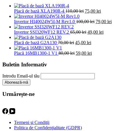
Prețul
Prețul
Placă de bază XLA190R-4
110,00
lei
75,00
lei
inițial
curent
a
Prețul
este:
Prețul
Invertor HI40024W5I-M Rev1.0
100,00
lei
79,00
lei
fost:
inițial
75,00 lei.
curent
110,00 lei.
Prețul
a
Prețul
este:
Invertor SSI320WF12 REV.2
65,00
lei
49,00
lei
inițial
fost:
curent
79,00 lei.
Prețul
a
Prețul
100,00 lei.
este:
Placă de bază G2A130
70,00
lei
45,00
lei
inițial
fost:
curent
49,00 lei.
a
Prețul
65,00 lei.
este:
Prețul
Placă 16MB1300-1 V1
80,00
lei
59,00
lei
fost:
inițial
45,00 lei.
curent
70,00 lei.
a
este:
Buletin Informativ
fost:
59,00 lei.
80,00 lei.
Introdu Email-ul tău
Urmărește-ne
Termeni şi Condiţii
Politica de Confidenţialitate (GDPR)