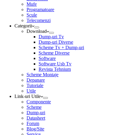
Mufe
Programatoare
Scule
Telecomenzi
Categorii
Download
Dump-uri Tv
Dump-uri Diverse
Scheme Tv + Dump-uri
Scheme Diverse
Software
Software Usb Tv
Revista Tehnium
Scheme Montaje
Depanare
Tutoriale
Utile
Link-uri Utile
Componente
Scheme
Dump-uri
Datasheet
Forum
Blog/Site
Service