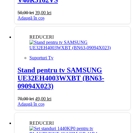
Prețul
Prețul
50,00
lei
39,00
lei
inițial
curent
Adaugă în coș
a
este:
fost:
39,00 lei.
50,00 lei.
REDUCERI
Suporturi Tv
Stand pentru tv SAMSUNG
UE32EH4003WXBT (BN63-
09094X023)
Prețul
Prețul
70,00
lei
49,00
lei
inițial
curent
Adaugă în coș
a
este:
fost:
49,00 lei.
70,00 lei.
REDUCERI