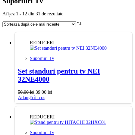
Suporturi Tv
Sortat
Afișez 1 - 12 din 31 de rezultate
după
cele
mai
recente
REDUCERI
Suporturi Tv
Set standuri pentru tv NEI
32NE4000
Prețul
Prețul
50,00
lei
39,00
lei
inițial
curent
Adaugă în coș
a
este:
fost:
39,00 lei.
50,00 lei.
REDUCERI
Suporturi Tv