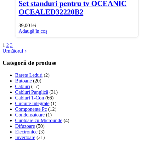
Set standuri pentru tv OCEANIC
OCEALED32220B2
39,00
lei
Adaugă în coș
1
2
3
Următorul
Categorii de produse
Barete Leduri
(2)
Butoane
(20)
Cabluri
(17)
Cabluri Panglică
(31)
Cabluri T-Con
(66)
Circuite Integrate
(1)
Componente Pc
(12)
Condensatoare
(1)
Cuptoare cu Microunde
(4)
Difuzoare
(50)
Electronice
(3)
Invertoare
(21)