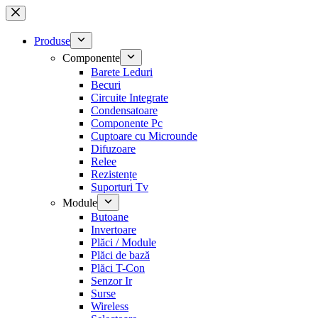
Sari
la
conținut
Produse
Componente
Barete Leduri
Becuri
Circuite Integrate
Condensatoare
Componente Pc
Cuptoare cu Microunde
Difuzoare
Relee
Rezistențe
Suporturi Tv
Module
Butoane
Invertoare
Plăci / Module
Plăci de bază
Plăci T-Con
Senzor Ir
Surse
Wireless