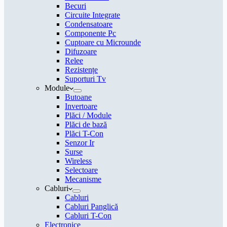
Becuri
Circuite Integrate
Condensatoare
Componente Pc
Cuptoare cu Microunde
Difuzoare
Relee
Rezistențe
Suporturi Tv
Module
Butoane
Invertoare
Plăci / Module
Plăci de bază
Plăci T-Con
Senzor Ir
Surse
Wireless
Selectoare
Mecanisme
Cabluri
Cabluri
Cabluri Panglică
Cabluri T-Con
Electronice