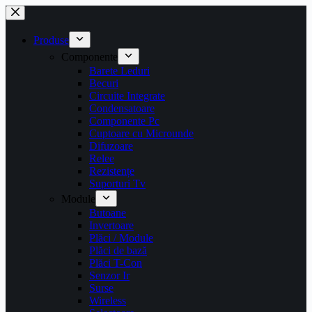
Sari
la
conținut
Produse
Componente
Barete Leduri
Becuri
Circuite Integrate
Condensatoare
Componente Pc
Cuptoare cu Microunde
Difuzoare
Relee
Rezistențe
Suporturi Tv
Module
Butoane
Invertoare
Plăci / Module
Plăci de bază
Plăci T-Con
Senzor Ir
Surse
Wireless