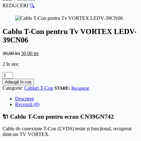
REDUCERI
🔍
Cablu T-Con pentru Tv VORTEX LEDV-
39CN06
Prețul
Prețul
39,00
lei
30,00
lei
inițial
curent
2 în stoc
a
este:
fost:
30,00 lei.
Cantitate
39,00 lei.
Cablu
Adaugă în coș
T-
Categorie:
Cabluri T-Con
Recuperat
Con
pentru
Descriere
Tv
Recenzii (0)
VORTEX
LEDV-
🔌 Cablu T-Con pentru ecran CN39GN742
39CN06
Cablu de conexiune T-Con (LVDS) testat și funcțional, recuperat
dintr-un TV VORTEX.