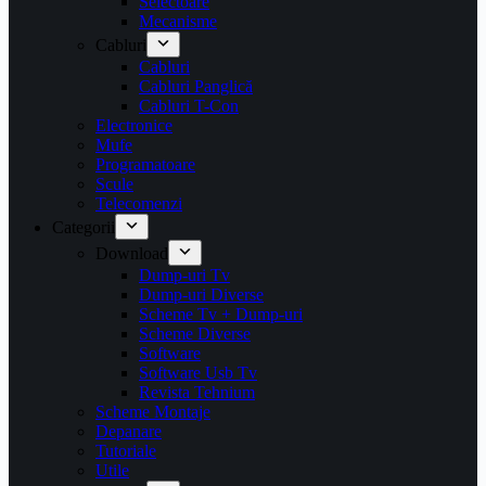
Selectoare
Mecanisme
Cabluri
Cabluri
Cabluri Panglică
Cabluri T-Con
Electronice
Mufe
Programatoare
Scule
Telecomenzi
Categorii
Download
Dump-uri Tv
Dump-uri Diverse
Scheme Tv + Dump-uri
Scheme Diverse
Software
Software Usb Tv
Revista Tehnium
Scheme Montaje
Depanare
Tutoriale
Utile