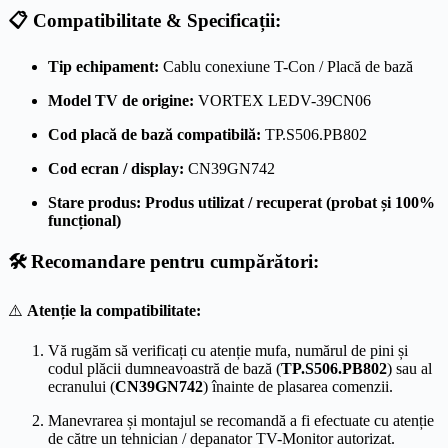
📋 Compatibilitate & Specificații:
Tip echipament:
Cablu conexiune T-Con / Placă de bază
Model TV de origine:
VORTEX LEDV-39CN06
Cod placă de bază compatibilă:
TP.S506.PB802
Cod ecran / display:
CN39GN742
Stare produs:
Produs utilizat / recuperat (probat și 100%
funcțional)
🛠️ Recomandare pentru cumpărători:
⚠️
Atenție la compatibilitate:
Vă rugăm să verificați cu atenție mufa, numărul de pini și
codul plăcii dumneavoastră de bază (
TP.S506.PB802
) sau al
ecranului (
CN39GN742
) înainte de plasarea comenzii.
Manevrarea și montajul se recomandă a fi efectuate cu atenție
de către un tehnician / depanator TV-Monitor autorizat.