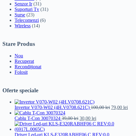
Senzor Ir
(31)
Suporturi Tv
(31)
Surse
(23)
Telecomenzi
(6)
Wireless
(14)
Stare Produs
Nou
Recuperat
Recondiționat
Folosit
Oferte speciale
Prețul
Preț
Invertor V070-W02 (4H.V0708.621C)
100,00
lei
79,00
lei
inițial
cure
Prețul
Prețul
a
este:
Cablu T-Con 30070324
39,00
lei
30,00
lei
inițial
curent
fost:
79,0
a
este:
100,00 lei.
fost:
30,00 lei.
Driver Led-uri KLS-E320RABHF06 C REV:0.0