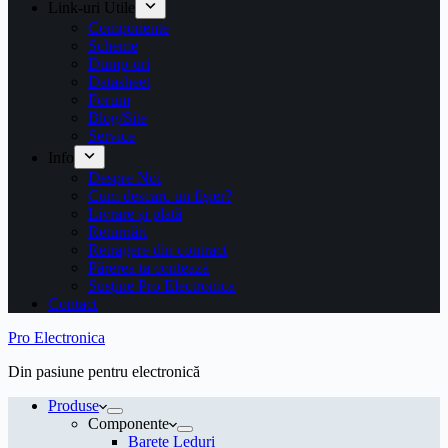
Link-uri Utile
Componente
Scheme
Dump-uri
Datasheet
Forum
Blog/Site
Service
Info
Despre Noi
Cum descarc un fişier?
Livrare și plată
Returnări
Retragere din contract
Părerea ta contează
Susține Pro Electronica
Contact
Pro Electronica
Din pasiune pentru electronică
Produse
Componente
Barete Leduri