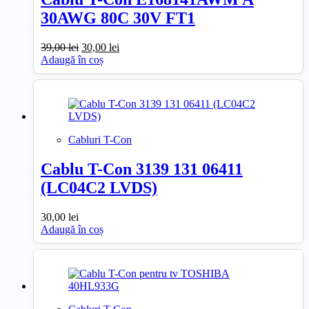
30AWG 80C 30V FT1
Prețul
Prețul
39,00
lei
30,00
lei
inițial
curent
Adaugă în coș
a
este:
fost:
30,00 lei.
39,00 lei.
Cabluri T-Con
Cablu T-Con 3139 131 06411
(LC04C2 LVDS)
30,00
lei
Adaugă în coș