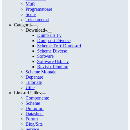
Mufe
Programatoare
Scule
Telecomenzi
Categorii
Download
Dump-uri Tv
Dump-uri Diverse
Scheme Tv + Dump-uri
Scheme Diverse
Software
Software Usb Tv
Revista Tehnium
Scheme Montaje
Depanare
Tutoriale
Utile
Link-uri Utile
Componente
Scheme
Dump-uri
Datasheet
Forum
Blog/Site
Service