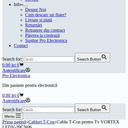
Info
Despre Noi
Cum descarc un fişier?
Livrare și plată
Returnări
Retragere din contract
Părerea ta contează
Susține Pro Electronica
Contact
Search for:
Search Button
Coș
0,00
lei
0
de
Autentificare
cumpărături
Pro Electronica
Din pasiune pentru electronică
Coș
0,00
lei
0
de
Autentificare
cumpărături
Search for:
Search Button
Meniu
Prima pagină
Cabluri T-Con
Cablu T-Con pentru Tv VORTEX
LEDV-39CN06