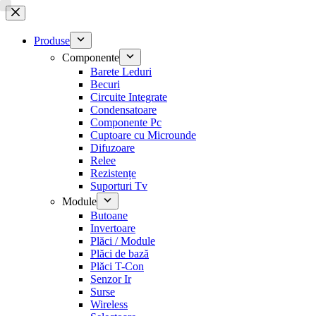
Sari
la
conținut
Produse
Componente
Barete Leduri
Becuri
Circuite Integrate
Condensatoare
Componente Pc
Cuptoare cu Microunde
Difuzoare
Relee
Rezistențe
Suporturi Tv
Module
Butoane
Invertoare
Plăci / Module
Plăci de bază
Plăci T-Con
Senzor Ir
Surse
Wireless