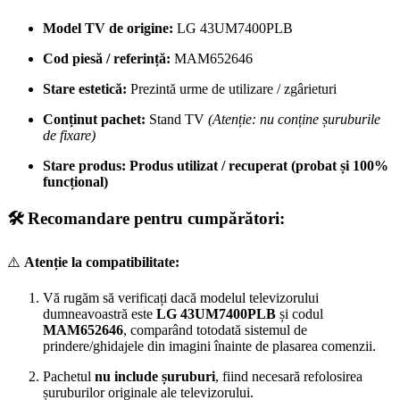
Model TV de origine:
LG 43UM7400PLB
Cod piesă / referință:
MAM652646
Stare estetică:
Prezintă urme de utilizare / zgârieturi
Conținut pachet:
Stand TV
(Atenție: nu conține șuruburile
de fixare)
Stare produs:
Produs utilizat / recuperat (probat și 100%
funcțional)
🛠️ Recomandare pentru cumpărători:
⚠️
Atenție la compatibilitate:
Vă rugăm să verificați dacă modelul televizorului
dumneavoastră este
LG 43UM7400PLB
și codul
MAM652646
, comparând totodată sistemul de
prindere/ghidajele din imagini înainte de plasarea comenzii.
Pachetul
nu include șuruburi
, fiind necesară refolosirea
șuruburilor originale ale televizorului.