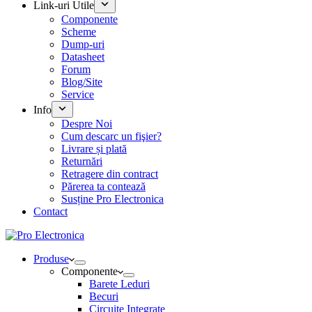
Link-uri Utile
Componente
Scheme
Dump-uri
Datasheet
Forum
Blog/Site
Service
Info
Despre Noi
Cum descarc un fişier?
Livrare și plată
Returnări
Retragere din contract
Părerea ta contează
Susține Pro Electronica
Contact
Produse
Componente
Barete Leduri
Becuri
Circuite Integrate