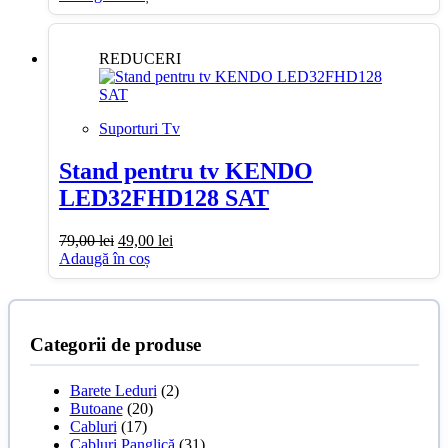
a
este:
fost:
39,00 lei.
50,00 lei.
REDUCERI
Suporturi Tv
Stand pentru tv KENDO
LED32FHD128 SAT
Prețul
Prețul
79,00
lei
49,00
lei
inițial
curent
Adaugă în coș
a
este:
fost:
49,00 lei.
79,00 lei.
Categorii de produse
Barete Leduri
(2)
Butoane
(20)
Cabluri
(17)
Cabluri Panglică
(31)