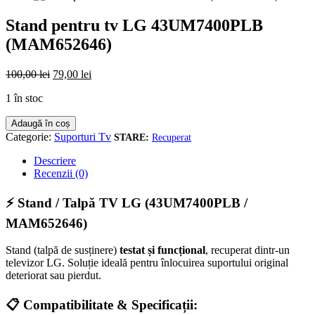
Stand pentru tv LG 43UM7400PLB
(MAM652646)
Prețul
Prețul
100,00
lei
79,00
lei
inițial
curent
1 în stoc
a
este:
fost:
79,00 lei.
Cantitate
Adaugă în coș
100,00 lei.
Stand
Categorie:
Suporturi Tv
Recuperat
pentru
tv
Descriere
LG
Recenzii (0)
43UM7400PLB
(MAM652646)
⚡ Stand / Talpă TV LG (43UM7400PLB /
MAM652646)
Stand (talpă de susținere)
testat și funcțional
, recuperat dintr-un
televizor LG. Soluție ideală pentru înlocuirea suportului original
deteriorat sau pierdut.
📋 Compatibilitate & Specificații: