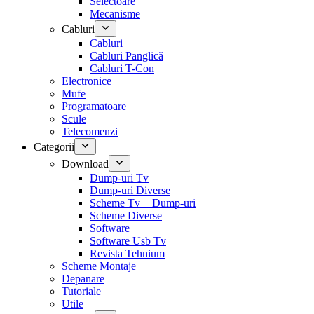
Selectoare
Mecanisme
Cabluri
Cabluri
Cabluri Panglică
Cabluri T-Con
Electronice
Mufe
Programatoare
Scule
Telecomenzi
Categorii
Download
Dump-uri Tv
Dump-uri Diverse
Scheme Tv + Dump-uri
Scheme Diverse
Software
Software Usb Tv
Revista Tehnium
Scheme Montaje
Depanare
Tutoriale
Utile