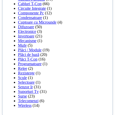
Cabluri T-Con
(66)
Circuite Integrate
(1)
Componente Pc
(12)
Condensatoare
(1)
Cuptoare cu Microunde
(4)
Difuzoare
(50)
Electronice
(3)
Invertoare
(21)
Mecanisme
(1)
Mufe
(5)
Plăci / Module
(19)
Plăci de bază
(20)
Plăci T-Con
(16)
Programatoare
(1)
Relee
(2)
Rezistențe
(1)
Scule
(1)
Selectoare
(1)
Senzor Ir
(31)
Suporturi Tv
(31)
Surse
(23)
Telecomenzi
(6)
Wireless
(14)