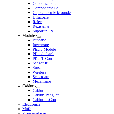
Condensatoare
Componente Pc
Cuptoare cu Microunde
Difuzoare
Relee
Rezistențe
Suporturi Tv
Module
Butoane
Invertoare
Plăci / Module
Plăci de bază
Plăci T-Con
Senzor Ir
Surse
Wireless
Selectoare
Mecanisme
Cabluri
Cabluri
Cabluri Panglică
Cabluri T-Con
Electronice
Mufe
Programatoare