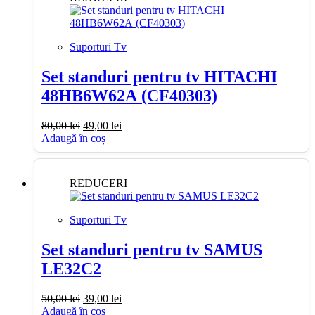
Suporturi Tv
Set standuri pentru tv HITACHI
48HB6W62A (CF40303)
Prețul
Prețul
80,00
lei
49,00
lei
inițial
curent
Adaugă în coș
a
este:
fost:
49,00 lei.
80,00 lei.
REDUCERI
Suporturi Tv
Set standuri pentru tv SAMUS
LE32C2
Prețul
Prețul
50,00
lei
39,00
lei
inițial
curent
Adaugă în coș