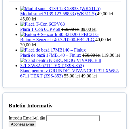
Modul sunet 3139 123 58833 (WK511.5)
49,00
lei
Prețul
Prețul
45,00
lei
inițial
curent
a
este:
Prețul
Prețul
Placă T-Con 6CPV68
150,00
lei
89,00
lei
fost:
45,00 lei.
inițial
curent
49,00 lei.
a
este:
Buton + Senzor Ir 40-32D200-FBC2LG
40,00
lei
Prețul
Prețul
fost:
89,00 lei.
39,00
lei
inițial
curent
150,00 lei.
a
este:
Prețul
Prețu
Placă de bază 17MB140 – Finlux
150,00
lei
119,00
lei
fost:
39,00 lei.
inițial
curen
40,00 lei.
a
este:
fost:
119,0
Stand pentru tv GRUNDIG VIVANCE II 32LXW82-
Prețul
Prețul
150,00 lei.
6711 TEXT (Z9S-353)
55,00
lei
49,00
lei
inițial
curent
a
este:
fost:
49,00 lei.
55,00 lei.
Buletin Informativ
Introdu Email-ul tău