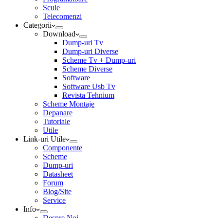
Scule
Telecomenzi
Categorii
Download
Dump-uri Tv
Dump-uri Diverse
Scheme Tv + Dump-uri
Scheme Diverse
Software
Software Usb Tv
Revista Tehnium
Scheme Montaje
Depanare
Tutoriale
Utile
Link-uri Utile
Componente
Scheme
Dump-uri
Datasheet
Forum
Blog/Site
Service
Info
Despre Noi