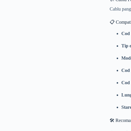
Cablu pangl
📋 Compatib
Cod 
Tip 
Mode
Cod 
Cod 
Lung
Star
🛠️ Recoma