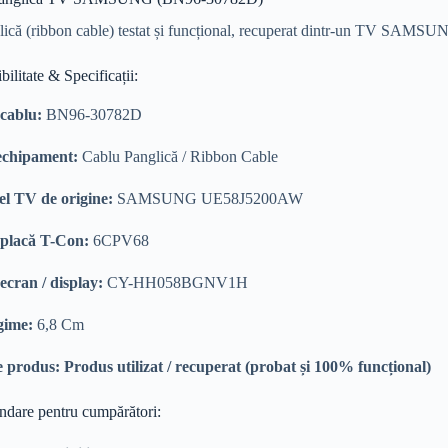
ică (ribbon cable) testat și funcțional, recuperat dintr-un TV SAMSU
ilitate & Specificații:
cablu:
BN96-30782D
echipament:
Cablu Panglică / Ribbon Cable
l TV de origine:
SAMSUNG UE58J5200AW
placă T-Con:
6CPV68
ecran / display:
CY-HH058BGNV1H
ime:
6,8 Cm
e produs:
Produs utilizat / recuperat (probat și 100% funcțional)
ndare pentru cumpărători: