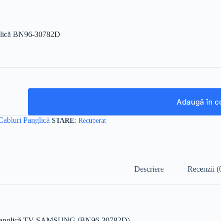
glică BN96-30782D
Adaugă în c
Cabluri Panglică
Recuperat
Descriere
Recenzii (
Panglică TV SAMSUNG (BN96-30782D)