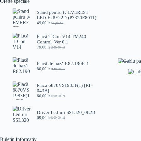
Oferte speciale
Stand pentru tv EVEREST
LED-E28E22D (P3320E8011)
49,00
lei
75,00
lei
Prețul
Prețul
inițial
curent
a
este:
Placă T-Con V14 TM240
fost:
49,00 lei.
Control_Ver 0.1
75,00 lei.
79,00
lei
100,00
lei
Prețul
Prețul
inițial
curent
a
este:
Placă de bază R82.190R-1
fost:
79,00 lei.
80,00
lei
100,00 lei.
140,00
lei
Prețul
Prețul
inițial
curent
a
este:
Placă 6870VS1983F(1) [RF-
fost:
80,00 lei.
043B]
140,00 lei.
60,00
lei
100,00
lei
Prețul
Prețul
inițial
curent
a
este:
Driver Led-uri SSL320_0E2B
fost:
60,00 lei.
69,00
lei
100,00 lei.
100,00
lei
Prețul
Prețul
inițial
curent
a
este:
fost:
69,00 lei.
Buletin Informativ
100,00 lei.