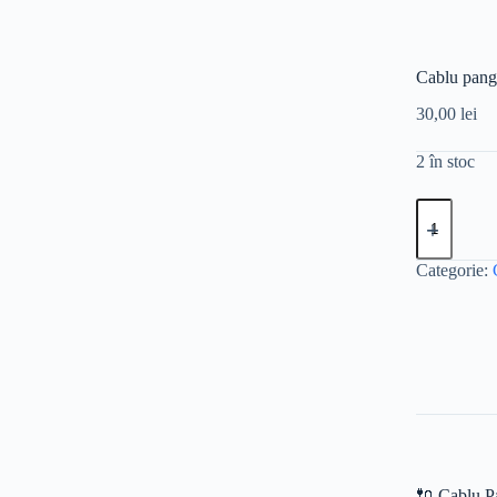
Cablu pan
30,00
lei
2 în stoc
Cantitate
Cablu
panglică
BN96-
Categorie:
30782D
🔌 Cablu 