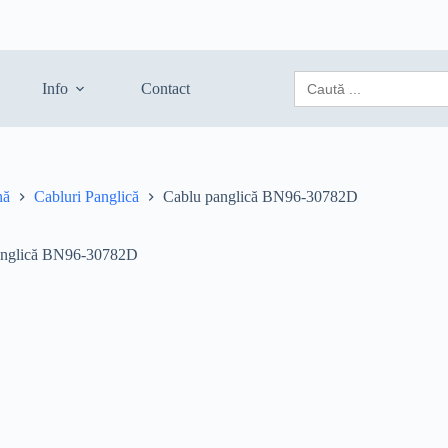
Search
Info
Contact
for:
nă
Cabluri Panglică
Cablu panglică BN96-30782D