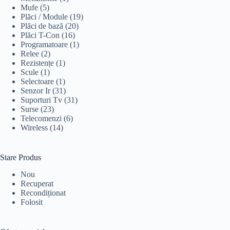
Mufe
(5)
Plăci / Module
(19)
Plăci de bază
(20)
Plăci T-Con
(16)
Programatoare
(1)
Relee
(2)
Rezistențe
(1)
Scule
(1)
Selectoare
(1)
Senzor Ir
(31)
Suporturi Tv
(31)
Surse
(23)
Telecomenzi
(6)
Wireless
(14)
Stare Produs
Nou
Recuperat
Recondiționat
Folosit