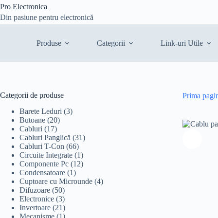
Sari
Pro Electronica
la
Din pasiune pentru electronică
conținut
Produse
Categorii
Link-uri Utile
Categorii de produse
Prima pagi
Barete Leduri
(3)
Butoane
(20)
Cabluri
(17)
Cabluri Panglică
(31)
Cabluri T-Con
(66)
Circuite Integrate
(1)
Componente Pc
(12)
Condensatoare
(1)
Cuptoare cu Microunde
(4)
Difuzoare
(50)
Electronice
(3)
Invertoare
(21)
Mecanisme
(1)