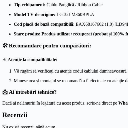
Tip echipament:
Cablu Panglică / Ribbon Cable
Model TV de origine:
LG 32LM360BPLA
Cod placă de bază compatibilă:
EAX68167602 (1.0) [LD94
Stare produs:
Produs utilizat / recuperat (probat și 100% f
🛠️ Recomandare pentru cumpărători:
⚠️
Atenție la compatibilitate:
Vă rugăm să verificați cu atenție codul cablului dumneavoastră o
Manevrarea și montajul se recomandă a fi efectuate cu atenție d
📩 Ai întrebări tehnice?
Dacă ai nelămuriri în legătură cu acest produs, scrie-ne direct pe
Wha
Recenzii
Nu există recenzii până acum.