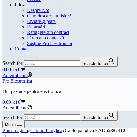
Info
Despre Noi
Cum descarc un fişier?
Livrare și plată
Returnări
Retragere din contract
Părerea ta contează
Susține Pro Electronica
Contact
Search for:
Search Button
Coș
0,00
lei
0
de
Autentificare
cumpărături
Pro Electronica
Din pasiune pentru electronică
Coș
0,00
lei
0
de
Autentificare
cumpărături
Search for:
Search Button
Meniu
Prima pagină
Cabluri Panglică
Cablu panglică EAD65387310
🔍