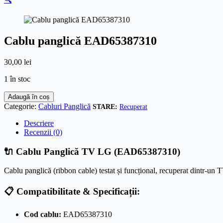
Cablu panglică EAD65387310
30,00
lei
1 în stoc
Cantitate
Adaugă în coș
Cablu
Categorie:
Cabluri Panglică
Recuperat
panglică
EAD65387310
Descriere
Recenzii (0)
🔌 Cablu Panglică TV LG (EAD65387310)
Cablu panglică (ribbon cable) testat și funcțional, recuperat dintr-un
📋 Compatibilitate & Specificații:
Cod cablu:
EAD65387310