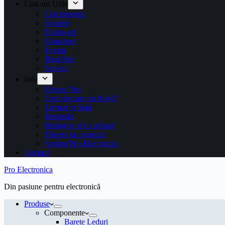
Link-uri Utile
Componente
Scheme
Dump-uri
Datasheet
Forum
Blog/Site
Service
Info
Despre Noi
Cum descarc un fişier?
Livrare și plată
Returnări
Retragere din contract
Părerea ta contează
Susține Pro Electronica
Contact
Pro Electronica
Din pasiune pentru electronică
Produse
Componente
Barete Leduri