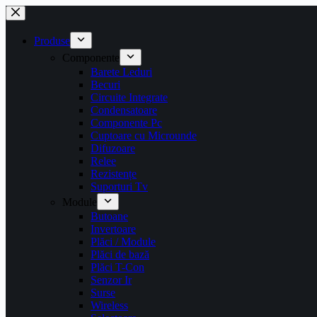
Sari
la
conținut
Produse
Componente
Barete Leduri
Becuri
Circuite Integrate
Condensatoare
Componente Pc
Cuptoare cu Microunde
Difuzoare
Relee
Rezistențe
Suporturi Tv
Module
Butoane
Invertoare
Plăci / Module
Plăci de bază
Plăci T-Con
Senzor Ir
Surse
Wireless