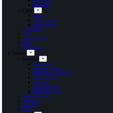
Selectoare
Mecanisme
Cabluri
Cabluri
Cabluri Panglică
Cabluri T-Con
Electronice
Mufe
Programatoare
Scule
Telecomenzi
Categorii
Download
Dump-uri Tv
Dump-uri Diverse
Scheme Tv + Dump-uri
Scheme Diverse
Software
Software Usb Tv
Revista Tehnium
Scheme Montaje
Depanare
Tutoriale
Utile