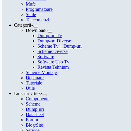
Mufe
Programatoare
Scule
Telecomenzi
Categorii
Download
Dump-uri Tv
Dump-uri Diverse
Scheme Tv + Dump-uri
Scheme Diverse
Software
Software Usb Tv
Revista Tehnium
Scheme Montaje
Depanare
Tutoriale
Utile
Link-uri Utile
Componente
Scheme
Dump-uri
Datasheet
Forum
Blog/Site
Service