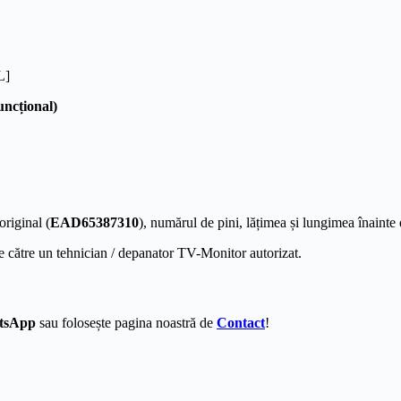
L]
uncțional)
riginal (
EAD65387310
), numărul de pini, lățimea și lungimea înainte
e către un tehnician / depanator TV-Monitor autorizat.
tsApp
sau folosește pagina noastră de
Contact
!