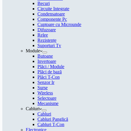
Becuri
Circuite Integrate
Condensatoare
Componente Pc
Cuptoare cu Microunde
Difuzoare
Relee
Rezistențe
Suporturi Tv
Module
Butoane
Invertoare
Plăci / Module
Plăci de bază
Plăci T-Con
Senzor Ir
Surse
Wireless
Selectoare
Mecanisme
Cabluri
Cabluri
Cabluri Panglică
Cabluri T-Con
Electronice