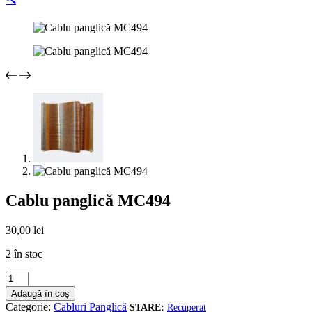
Cablu panglică MC494
30,00
lei
2 în stoc
Cantitate
Cablu
Adaugă în coș
panglică
Categorie:
Cabluri Panglică
Recuperat