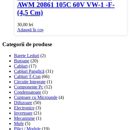
AWM 20861 105C 60V VW-1 -F-
(4,5 Cm)
30,00
lei
Adaugă în coș
Categorii de produse
Barete Leduri
(2)
Butoane
(20)
Cabluri
(17)
Cabluri Panglică
(31)
Cabluri T-Con
(66)
Circuite Integrate
(1)
Componente Pc
(12)
Condensatoare
(1)
Cuptoare cu Microunde
(4)
Difuzoare
(50)
Electronice
(3)
Invertoare
(21)
Mecanisme
(1)
Mufe
(5)
Plăci / Module
(19)