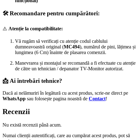
funcțional)
🛠️ Recomandare pentru cumpărători:
⚠️
Atenție la compatibilitate:
Vă rugăm să verificați cu atenție codul cablului
dumneavoastră original (
MC494
), numărul de pini, lățimea și
lungimea (6 Cm) înainte de plasarea comenzii.
Manevrarea și montajul se recomandă a fi efectuate cu atenție
de către un tehnician / depanator TV-Monitor autorizat.
📩 Ai întrebări tehnice?
Dacă ai nelămuriri în legătură cu acest produs, scrie-ne direct pe
WhatsApp
sau folosește pagina noastră de
Contact
!
Recenzii
Nu există recenzii până acum.
Numai clienții autentificați, care au cumpărat acest produs, pot să