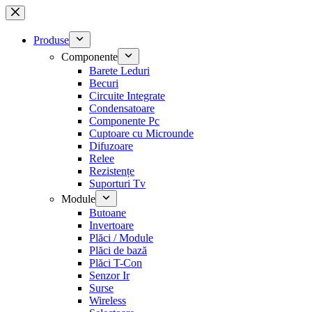
Sari
la
conținut
Produse
Componente
Barete Leduri
Becuri
Circuite Integrate
Condensatoare
Componente Pc
Cuptoare cu Microunde
Difuzoare
Relee
Rezistențe
Suporturi Tv
Module
Butoane
Invertoare
Plăci / Module
Plăci de bază
Plăci T-Con
Senzor Ir
Surse
Wireless