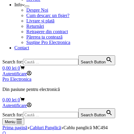
Info
Despre Noi
Cum descarc un fişier?
Livrare și plată
Returnări
Retragere din contract
Părerea ta contează
Susține Pro Electronica
Contact
Search for:
Search Button
Coș
0,00
lei
0
de
Autentificare
cumpărături
Pro Electronica
Din pasiune pentru electronică
Coș
0,00
lei
0
de
Autentificare
cumpărături
Search for:
Search Button
Meniu
Prima pagină
Cabluri Panglică
Cablu panglică MC494
🔍