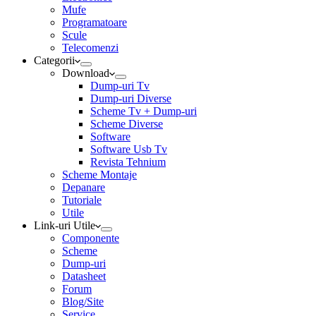
Mufe
Programatoare
Scule
Telecomenzi
Categorii
Download
Dump-uri Tv
Dump-uri Diverse
Scheme Tv + Dump-uri
Scheme Diverse
Software
Software Usb Tv
Revista Tehnium
Scheme Montaje
Depanare
Tutoriale
Utile
Link-uri Utile
Componente
Scheme
Dump-uri
Datasheet
Forum
Blog/Site
Service