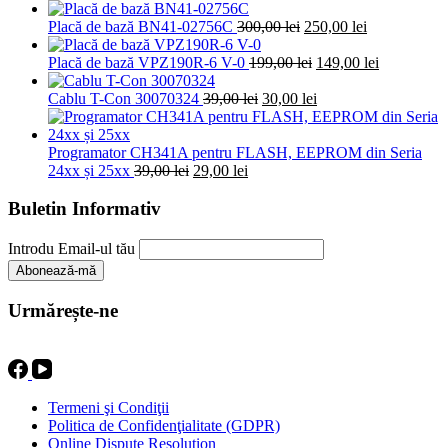
inițial
cure
Prețul
Prețul
a
este
Placă de bază BN41-02756C
300,00
lei
250,00
lei
inițial
curent
fost:
39,0
a
Prețul
este:
40,00 lei.
Prețul
Placă de bază VPZ190R-6 V-0
199,00
lei
149,00
lei
fost:
inițial
250,00 lei.
curent
Prețul
300,00 lei.
a
Prețul
este:
Cablu T-Con 30070324
39,00
lei
30,00
lei
inițial
fost:
curent
149,00 lei.
a
199,00 lei.
este:
fost:
30,00 lei.
Programator CH341A pentru FLASH, EEPROM din Seria
Prețul
Prețul
39,00 lei.
24xx și 25xx
39,00
lei
29,00
lei
inițial
curent
a
este:
Buletin Informativ
fost:
29,00 lei.
39,00 lei.
Introdu Email-ul tău
Urmărește-ne
Termeni şi Condiţii
Politica de Confidenţialitate (GDPR)
Online Dispute Resolution