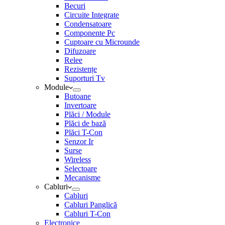
Becuri
Circuite Integrate
Condensatoare
Componente Pc
Cuptoare cu Microunde
Difuzoare
Relee
Rezistențe
Suporturi Tv
Module
Butoane
Invertoare
Plăci / Module
Plăci de bază
Plăci T-Con
Senzor Ir
Surse
Wireless
Selectoare
Mecanisme
Cabluri
Cabluri
Cabluri Panglică
Cabluri T-Con
Electronice