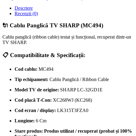
MC494
Descriere
Recenzii (0)
🔌 Cablu Panglică TV SHARP (MC494)
Cablu panglică (ribbon cable) testat și funcțional, recuperat dintr-un
TV SHARP.
📋 Compatibilitate & Specificații:
Cod cablu:
MC494
Tip echipament:
Cablu Panglică / Ribbon Cable
Model TV de origine:
SHARP LC-32GD1E
Cod placă T-Con:
XC268WJ (KC268)
Cod ecran / display:
LK315T3FZA0
Lungime:
6 Cm
Stare produs:
Produs utilizat / recuperat (probat și 100%