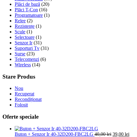
Plăci de bază
(20)
Plăci T-Con
(16)
Programatoare
(1)
Relee
(2)
Rezistențe
(1)
Scule
(1)
Selectoare
(1)
Senzor Ir
(31)
Suporturi Tv
(31)
Surse
(23)
Telecomenzi
(6)
Wireless
(14)
Stare Produs
Nou
Recuperat
Recondiționat
Folosit
Oferte speciale
Prețul
Preț
Buton + Senzor Ir 40-32D200-FBC2LG
40,00
lei
39,00
lei