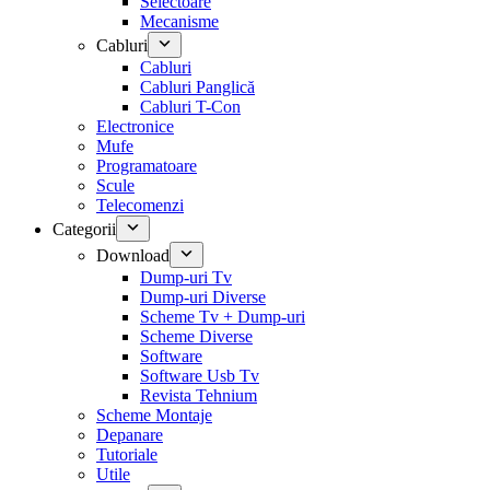
Selectoare
Mecanisme
Cabluri
Cabluri
Cabluri Panglică
Cabluri T-Con
Electronice
Mufe
Programatoare
Scule
Telecomenzi
Categorii
Download
Dump-uri Tv
Dump-uri Diverse
Scheme Tv + Dump-uri
Scheme Diverse
Software
Software Usb Tv
Revista Tehnium
Scheme Montaje
Depanare
Tutoriale
Utile