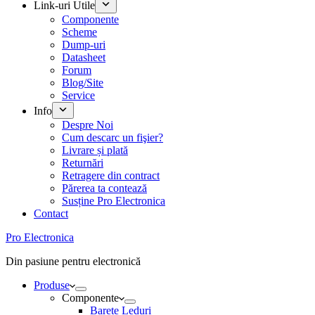
Link-uri Utile
Componente
Scheme
Dump-uri
Datasheet
Forum
Blog/Site
Service
Info
Despre Noi
Cum descarc un fişier?
Livrare și plată
Returnări
Retragere din contract
Părerea ta contează
Susține Pro Electronica
Contact
Pro Electronica
Din pasiune pentru electronică
Produse
Componente
Barete Leduri