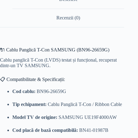
Recenzii (0)
🔌 Cablu Panglică T-Con SAMSUNG (BN96-26659G)
Cablu panglică T-Con (LVDS) testat și funcțional, recuperat
dintr-un TV SAMSUNG.
📋 Compatibilitate & Specificații:
Cod cablu:
BN96-26659G
Tip echipament:
Cablu Panglică T-Con / Ribbon Cable
Model TV de origine:
SAMSUNG UE19F4000AW
Cod placă de bază compatibilă:
BN41-01987B