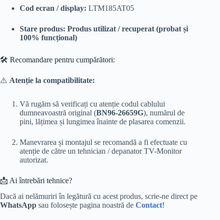
Cod ecran / display:
LTM185AT05
Stare produs:
Produs utilizat / recuperat (probat și
100% funcțional)
🛠️ Recomandare pentru cumpărători:
⚠️
Atenție la compatibilitate:
Vă rugăm să verificați cu atenție codul cablului
dumneavoastră original (
BN96-26659G
), numărul de
pini, lățimea și lungimea înainte de plasarea comenzii.
Manevrarea și montajul se recomandă a fi efectuate cu
atenție de către un tehnician / depanator TV-Monitor
autorizat.
📩 Ai întrebări tehnice?
Dacă ai nelămuriri în legătură cu acest produs, scrie-ne direct pe
WhatsApp
sau folosește pagina noastră de
Contact
!