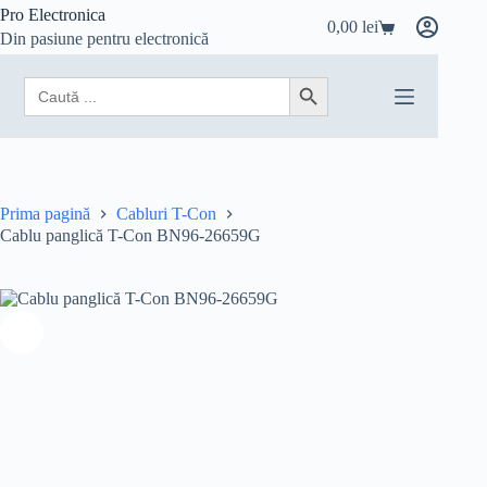
Sari
Pro Electronica
0,00
lei
la
Coș
Din pasiune pentru electronică
conținut
de
cumpărături
Search
Search Button
for:
Prima pagină
Cabluri T-Con
Cablu panglică T-Con BN96-26659G