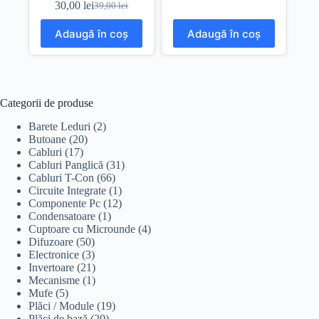
30,00
lei
39,00
lei
Prețul
Prețul
inițial
curent
Adaugă în coș
Adaugă în coș
a
este:
fost:
30,00 lei.
39,00 lei.
Categorii de produse
Barete Leduri
(2)
Butoane
(20)
Cabluri
(17)
Cabluri Panglică
(31)
Cabluri T-Con
(66)
Circuite Integrate
(1)
Componente Pc
(12)
Condensatoare
(1)
Cuptoare cu Microunde
(4)
Difuzoare
(50)
Electronice
(3)
Invertoare
(21)
Mecanisme
(1)
Mufe
(5)
Plăci / Module
(19)
Plăci de bază
(20)