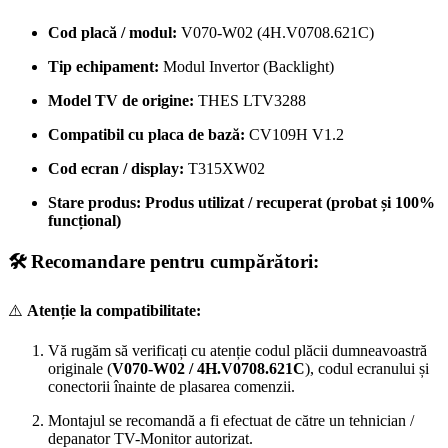
Cod placă / modul:
V070-W02 (4H.V0708.621C)
Tip echipament:
Modul Invertor (Backlight)
Model TV de origine:
THES LTV3288
Compatibil cu placa de bază:
CV109H V1.2
Cod ecran / display:
T315XW02
Stare produs:
Produs utilizat / recuperat (probat și 100%
funcțional)
🛠️ Recomandare pentru cumpărători:
⚠️
Atenție la compatibilitate:
Vă rugăm să verificați cu atenție codul plăcii dumneavoastră
originale (
V070-W02 / 4H.V0708.621C
), codul ecranului și
conectorii înainte de plasarea comenzii.
Montajul se recomandă a fi efectuat de către un tehnician /
depanator TV-Monitor autorizat.