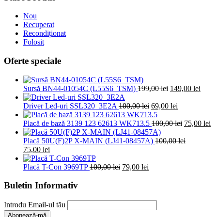
Nou
Recuperat
Recondiționat
Folosit
Oferte speciale
Prețul
Prețu
Sursă BN44-01054C (L55S6_TSM)
199,00
lei
149,00
lei
inițial
curen
Prețul
a
Prețul
este:
Driver Led-uri SSL320_3E2A
100,00
lei
69,00
lei
inițial
fost:
curent
149,0
a
199,00 lei.
este:
Prețul
Pr
Placă de bază 3139 123 62613 WK713.5
100,00
lei
75,00
lei
fost:
69,00 lei.
inițial
cu
100,00 lei.
a
es
Placă 50U(F)2P X-MAIN (LJ41-08457A)
100,00
lei
Prețul
Prețul
fost:
75
75,00
lei
inițial
curent
100,00 lei.
a
este:
Prețul
Prețul
Placă T-Con 3969TP
100,00
lei
79,00
lei
fost:
75,00 lei.
inițial
curent
100,00 lei.
a
este:
Buletin Informativ
fost:
79,00 lei.
100,00 lei.
Introdu Email-ul tău