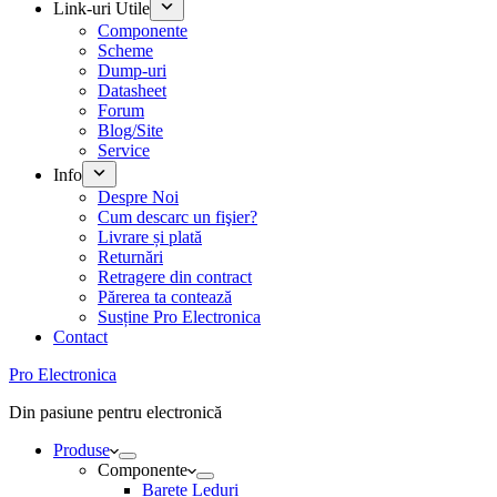
Link-uri Utile
Componente
Scheme
Dump-uri
Datasheet
Forum
Blog/Site
Service
Info
Despre Noi
Cum descarc un fişier?
Livrare și plată
Returnări
Retragere din contract
Părerea ta contează
Susține Pro Electronica
Contact
Pro Electronica
Din pasiune pentru electronică
Produse
Componente
Barete Leduri