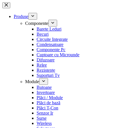
Sari
la
conținut
Produse
Componente
Barete Leduri
Becuri
Circuite Integrate
Condensatoare
Componente Pc
Cuptoare cu Microunde
Difuzoare
Relee
Rezistențe
Suporturi Tv
Module
Butoane
Invertoare
Plăci / Module
Plăci de bază
Plăci T-Con
Senzor Ir
Surse
Wireless