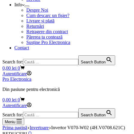
Info
Despre Noi
Cum descarc un fişier?
Livrare și plată
Returnări
Retragere din contract
Părerea ta contează
Susține Pro Electronica
Contact
Search for:
Search Button
Coș
0,00
lei
0
de
Autentificare
cumpărături
Pro Electronica
Din pasiune pentru electronică
Coș
0,00
lei
0
de
Autentificare
cumpărături
Search for:
Search Button
Meniu
Prima pagină
Invertoare
Invertor V070-W02 (4H.V0708.621C)
REDUCERI
🔍