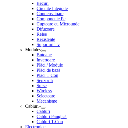
Becuri
Circuite Integrate
Condensatoare
Componente Pc
Cuptoare cu Microunde
Difuzoare
Relee
Rezistențe
Suporturi Tv
Module
Butoane
Invertoare
Plăci / Module
Plăci de bază
Plăci T-Con
Senzor Ir
Surse
Wireless
Selectoare
Mecanisme
Cabluri
Cabluri
Cabluri Panglică
Cabluri T-Con
Electronice