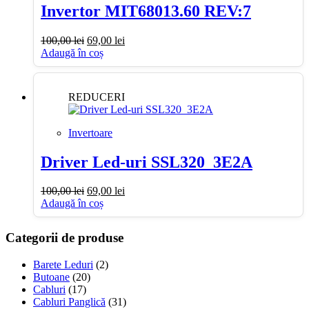
Invertor MIT68013.60 REV:7
Prețul
Prețul
100,00
lei
69,00
lei
inițial
curent
Adaugă în coș
a
este:
fost:
69,00 lei.
100,00 lei.
REDUCERI
Invertoare
Driver Led-uri SSL320_3E2A
Prețul
Prețul
100,00
lei
69,00
lei
inițial
curent
Adaugă în coș
a
este:
fost:
69,00 lei.
Categorii de produse
100,00 lei.
Barete Leduri
(2)
Butoane
(20)
Cabluri
(17)
Cabluri Panglică
(31)