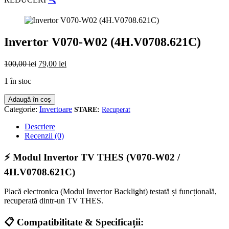
Invertor V070-W02 (4H.V0708.621C)
Prețul
Prețul
100,00
lei
79,00
lei
inițial
curent
1 în stoc
a
este:
fost:
79,00 lei.
Cantitate
Adaugă în coș
100,00 lei.
Invertor
Categorie:
Invertoare
Recuperat
V070-
W02
Descriere
(4H.V0708.621C)
Recenzii (0)
⚡ Modul Invertor TV THES (V070-W02 /
4H.V0708.621C)
Placă electronica (Modul Invertor Backlight) testată și funcțională,
recuperată dintr-un TV THES.
📋 Compatibilitate & Specificații: