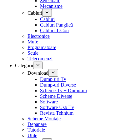
Selectoare
Mecanisme
Cabluri
Cabluri
Cabluri Panglică
Cabluri T-Con
Electronice
Mufe
Programatoare
Scule
Telecomenzi
Categorii
Download
Dump-uri Tv
Dump-uri Diverse
Scheme Tv + Dump-uri
Scheme Diverse
Software
Software Usb Tv
Revista Tehnium
Scheme Montaje
Depanare
Tutoriale
Utile