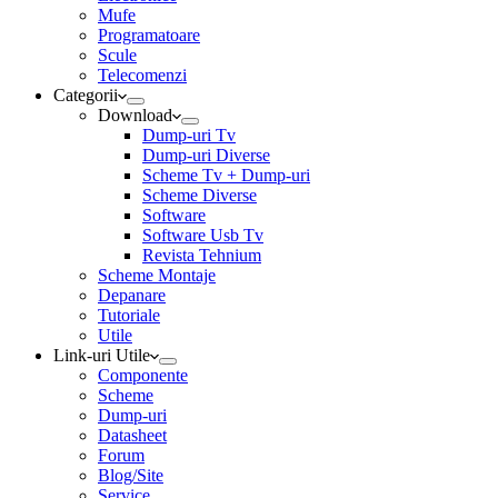
Mufe
Programatoare
Scule
Telecomenzi
Categorii
Download
Dump-uri Tv
Dump-uri Diverse
Scheme Tv + Dump-uri
Scheme Diverse
Software
Software Usb Tv
Revista Tehnium
Scheme Montaje
Depanare
Tutoriale
Utile
Link-uri Utile
Componente
Scheme
Dump-uri
Datasheet
Forum
Blog/Site
Service