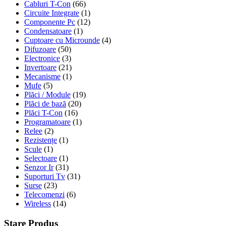
Cabluri T-Con
(66)
Circuite Integrate
(1)
Componente Pc
(12)
Condensatoare
(1)
Cuptoare cu Microunde
(4)
Difuzoare
(50)
Electronice
(3)
Invertoare
(21)
Mecanisme
(1)
Mufe
(5)
Plăci / Module
(19)
Plăci de bază
(20)
Plăci T-Con
(16)
Programatoare
(1)
Relee
(2)
Rezistențe
(1)
Scule
(1)
Selectoare
(1)
Senzor Ir
(31)
Suporturi Tv
(31)
Surse
(23)
Telecomenzi
(6)
Wireless
(14)
Stare Produs