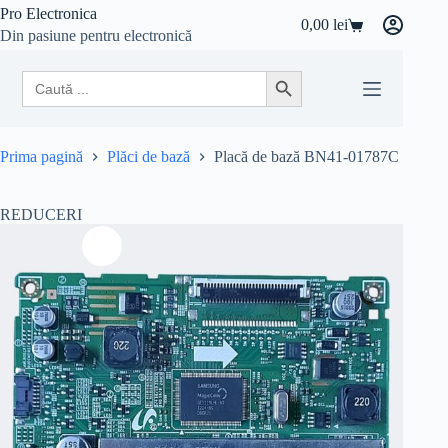
Sari
Pro Electronica
0,00
lei
la
Coș
Din pasiune pentru electronică
conținut
de
cumpărături
Search
Search Button
for:
Prima pagină
Plăci de bază
Placă de bază BN41-01787C
REDUCERI