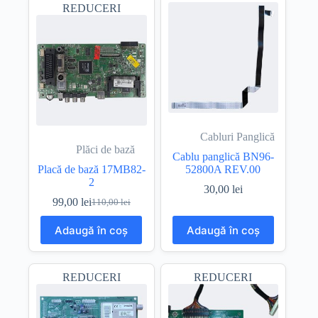
REDUCERI
Cabluri Panglică
Plăci de bază
Cablu panglică BN96-
Placă de bază 17MB82-
52800A REV.00
2
30,00
lei
99,00
lei
110,00
lei
Prețul
Prețul
inițial
curent
Adaugă în coș
Adaugă în coș
a
este:
fost:
99,00 lei.
110,00 lei.
REDUCERI
REDUCERI