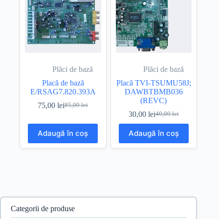
Plăci de bază
Plăci de bază
Placă de bază
Placă TVI-TSUMU58J;
E/RSAG7.820.393A
DAWBTBMB036
(REVC)
75,00
lei
85,00
lei
Prețul
Prețul
30,00
lei
40,00
lei
inițial
curent
Prețul
Prețul
a
este:
inițial
curent
Adaugă în coș
Adaugă în coș
fost:
75,00 lei.
a
este:
85,00 lei.
fost:
30,00 lei.
40,00 lei.
Categorii de produse