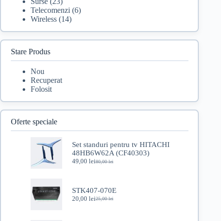
Surse
(23)
Telecomenzi
(6)
Wireless
(14)
Stare Produs
Nou
Recuperat
Folosit
Oferte speciale
Set standuri pentru tv HITACHI
48HB6W62A (CF40303)
49,00
lei
80,00
lei
Prețul
Prețul
inițial
curent
a
este:
fost:
49,00 lei.
STK407-070E
80,00 lei.
20,00
lei
25,00
lei
Prețul
Prețul
inițial
curent
a
este: