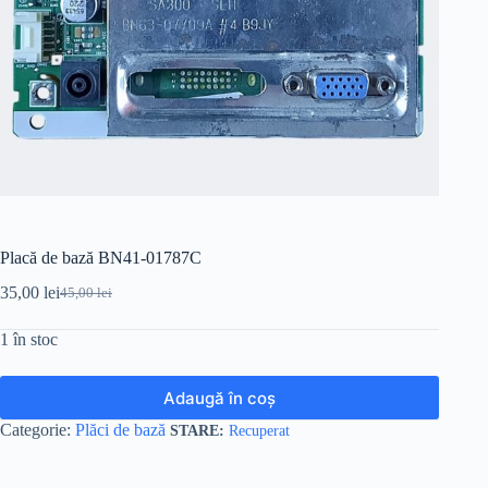
Placă de bază BN41-01787C
35,00
lei
45,00
lei
Prețul
Prețul
inițial
curent
1 în stoc
a
este:
fost:
35,00 lei.
45,00 lei.
Adaugă în coș
Categorie:
Plăci de bază
Recuperat