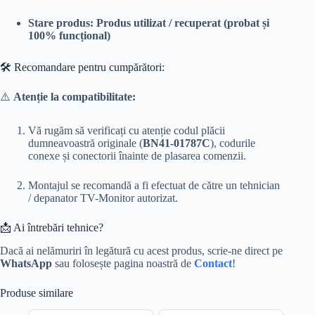
Stare produs:
Produs utilizat / recuperat (probat și
100% funcțional)
🛠️ Recomandare pentru cumpărători:
⚠️
Atenție la compatibilitate:
Vă rugăm să verificați cu atenție codul plăcii
dumneavoastră originale (
BN41-01787C
), codurile
conexe și conectorii înainte de plasarea comenzii.
Montajul se recomandă a fi efectuat de către un tehnician
/ depanator TV-Monitor autorizat.
📩 Ai întrebări tehnice?
Dacă ai nelămuriri în legătură cu acest produs, scrie-ne direct pe
WhatsApp
sau folosește pagina noastră de
Contact
!
Produse similare