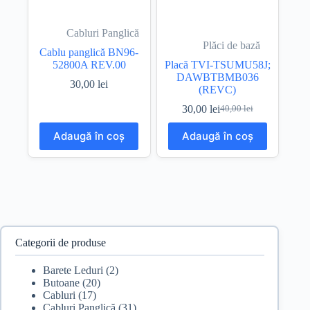
Cabluri Panglică
Plăci de bază
Cablu panglică BN96-
52800A REV.00
Placă TVI-TSUMU58J;
DAWBTBMB036
30,00
lei
(REVC)
30,00
lei
40,00
lei
Prețul
Prețul
inițial
curent
Adaugă în coș
Adaugă în coș
a
este:
fost:
30,00 lei.
40,00 lei.
Categorii de produse
Barete Leduri
(2)
Butoane
(20)
Cabluri
(17)
Cabluri Panglică
(31)