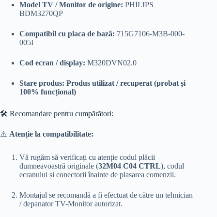
Model TV / Monitor de origine:
PHILIPS
BDM3270QP
Compatibil cu placa de bază:
715G7106-M3B-000-
005I
Cod ecran / display:
M320DVN02.0
Stare produs:
Produs utilizat / recuperat (probat și
100% funcțional)
🛠️ Recomandare pentru cumpărători:
⚠️
Atenție la compatibilitate:
Vă rugăm să verificați cu atenție codul plăcii
dumneavoastră originale (
32M04 C04 CTRL
), codul
ecranului și conectorii înainte de plasarea comenzii.
Montajul se recomandă a fi efectuat de către un tehnician
/ depanator TV-Monitor autorizat.