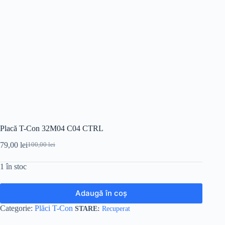
Placă T-Con 32M04 C04 CTRL
79,00
lei
100,00
lei
Prețul
Prețul
inițial
curent
1 în stoc
a
este:
fost:
79,00 lei.
100,00 lei.
Adaugă în coș
Categorie:
Plăci T-Con
Recuperat