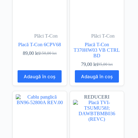
Plăci T-Con
Plăci T-Con
Placă T-Con 6CPV68
Placă T-Con
T370HW03 VB CTRL
89,00
lei
150,00
lei
Prețul
Prețul
BD
inițial
curent
79,00
lei
95,00
lei
a
este:
Prețul
Prețul
fost:
89,00 lei.
inițial
curent
Adaugă în coș
Adaugă în coș
150,00 lei.
a
este:
fost:
79,00 lei.
95,00 lei.
REDUCERI