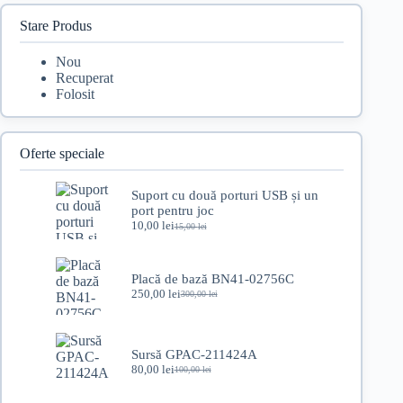
Stare Produs
Nou
Recuperat
Folosit
Oferte speciale
Suport cu două porturi USB și un
port pentru joc
10,00
lei
15,00
lei
Prețul
Prețul
inițial
curent
a
este:
fost:
10,00 lei.
Placă de bază BN41-02756C
15,00 lei.
250,00
lei
300,00
lei
Prețul
Prețul
inițial
curent
a
este:
fost:
250,00 lei.
Sursă GPAC-211424A
300,00 lei.
80,00
lei
100,00
lei
Prețul
Prețul
inițial
curent