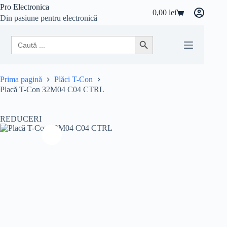
Sari
Pro Electronica
0,00
lei
la
Coș
Din pasiune pentru electronică
conținut
de
cumpărături
Search
Search Button
for:
Prima pagină
Plăci T-Con
Placă T-Con 32M04 C04 CTRL
REDUCERI