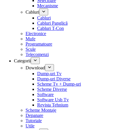
Selectoare
Mecanisme
Cabluri
Cabluri
Cabluri Panglică
Cabluri T-Con
Electronice
Mufe
Programatoare
Scule
Telecomenzi
Categorii
Download
Dump-uri Tv
Dump-uri Diverse
Scheme Tv + Dump-uri
Scheme Diverse
Software
Software Usb Tv
Revista Tehnium
Scheme Montaje
Depanare
Tutoriale
Utile