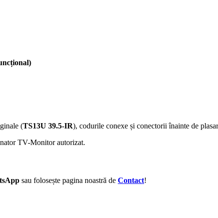
uncțional)
ginale (
TS13U 39.5-IR
), codurile conexe și conectorii înainte de plas
anator TV-Monitor autorizat.
tsApp
sau folosește pagina noastră de
Contact
!