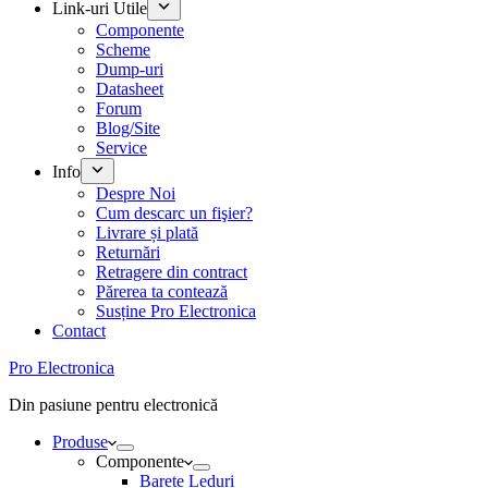
Link-uri Utile
Componente
Scheme
Dump-uri
Datasheet
Forum
Blog/Site
Service
Info
Despre Noi
Cum descarc un fişier?
Livrare și plată
Returnări
Retragere din contract
Părerea ta contează
Susține Pro Electronica
Contact
Pro Electronica
Din pasiune pentru electronică
Produse
Componente
Barete Leduri