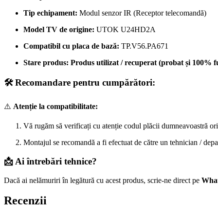
Tip echipament:
Modul senzor IR (Receptor telecomandă)
Model TV de origine:
UTOK U24HD2A
Compatibil cu placa de bază:
TP.V56.PA671
Stare produs:
Produs utilizat / recuperat (probat și 100% f
🛠️ Recomandare pentru cumpărători:
⚠️
Atenție la compatibilitate:
Vă rugăm să verificați cu atenție codul plăcii dumneavoastră ori
Montajul se recomandă a fi efectuat de către un tehnician / dep
📩 Ai întrebări tehnice?
Dacă ai nelămuriri în legătură cu acest produs, scrie-ne direct pe
Wha
Recenzii