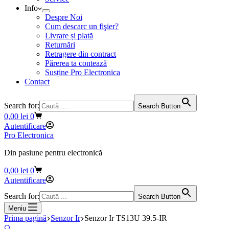
Info
Despre Noi
Cum descarc un fişier?
Livrare și plată
Returnări
Retragere din contract
Părerea ta contează
Susține Pro Electronica
Contact
Search for:
Search Button
Coș
0,00
lei
0
de
Autentificare
cumpărături
Pro Electronica
Din pasiune pentru electronică
Coș
0,00
lei
0
de
Autentificare
cumpărături
Search for:
Search Button
Meniu
Prima pagină
Senzor Ir
Senzor Ir TS13U 39.5-IR
🔍