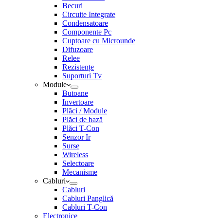
Becuri
Circuite Integrate
Condensatoare
Componente Pc
Cuptoare cu Microunde
Difuzoare
Relee
Rezistențe
Suporturi Tv
Module
Butoane
Invertoare
Plăci / Module
Plăci de bază
Plăci T-Con
Senzor Ir
Surse
Wireless
Selectoare
Mecanisme
Cabluri
Cabluri
Cabluri Panglică
Cabluri T-Con
Electronice