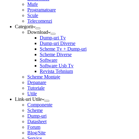
Mufe
Programatoare
Scule
Telecomenzi
Categorii
Download
Dump-uri Tv
Dump-uri Diverse
Scheme Tv + Dump-uri
Scheme Diverse
Software
Software Usb Tv
Revista Tehnium
Scheme Montaje
Depanare
Tutoriale
Utile
Link-uri Utile
Componente
Scheme
Dump-uri
Datasheet
Forum
Blog/Site
Service