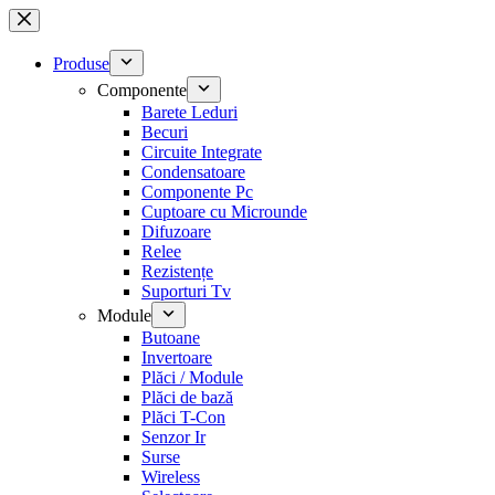
Sari
la
conținut
Produse
Componente
Barete Leduri
Becuri
Circuite Integrate
Condensatoare
Componente Pc
Cuptoare cu Microunde
Difuzoare
Relee
Rezistențe
Suporturi Tv
Module
Butoane
Invertoare
Plăci / Module
Plăci de bază
Plăci T-Con
Senzor Ir
Surse
Wireless