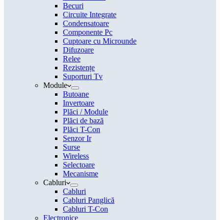
Becuri
Circuite Integrate
Condensatoare
Componente Pc
Cuptoare cu Microunde
Difuzoare
Relee
Rezistențe
Suporturi Tv
Module
Butoane
Invertoare
Plăci / Module
Plăci de bază
Plăci T-Con
Senzor Ir
Surse
Wireless
Selectoare
Mecanisme
Cabluri
Cabluri
Cabluri Panglică
Cabluri T-Con
Electronice