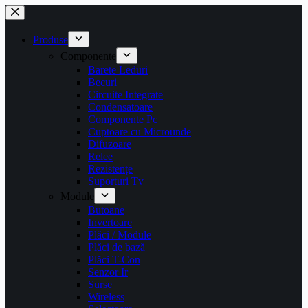
Sari
la
conținut
Produse
Componente
Barete Leduri
Becuri
Circuite Integrate
Condensatoare
Componente Pc
Cuptoare cu Microunde
Difuzoare
Relee
Rezistențe
Suporturi Tv
Module
Butoane
Invertoare
Plăci / Module
Plăci de bază
Plăci T-Con
Senzor Ir
Surse
Wireless