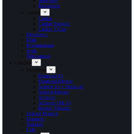
Selectoare
Mecanisme
Cabluri
Cabluri
Cabluri Panglică
Cabluri T-Con
Electronice
Mufe
Programatoare
Scule
Telecomenzi
Categorii
Download
Dump-uri Tv
Dump-uri Diverse
Scheme Tv + Dump-uri
Scheme Diverse
Software
Software Usb Tv
Revista Tehnium
Scheme Montaje
Depanare
Tutoriale
Utile