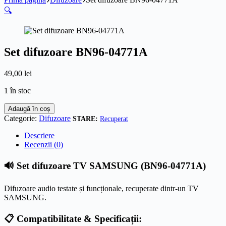
🔍
Set difuzoare BN96-04771A
49,00
lei
1 în stoc
Cantitate
Adaugă în coș
Set
Categorie:
Difuzoare
Recuperat
difuzoare
BN96-
Descriere
04771A
Recenzii (0)
🔊 Set difuzoare TV SAMSUNG (BN96-04771A)
Difuzoare audio testate și funcționale, recuperate dintr-un TV
SAMSUNG.
📋 Compatibilitate & Specificații: