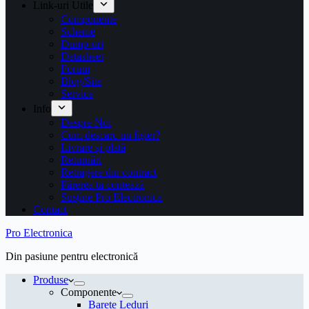
Link-uri Utile
Componente
Scheme
Dump-uri
Datasheet
Forum
Blog/Site
Service
Info
Despre Noi
Cum descarc un fişier?
Livrare și plată
Returnări
Retragere din contract
Părerea ta contează
Susține Pro Electronica
Contact
Pro Electronica
Din pasiune pentru electronică
Produse
Componente
Barete Leduri