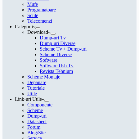
Mufe
Programatoare
Scule
Telecomenzi
Categorii
Download
Dump-uri Tv
Dump-uri Diverse
Scheme Tv + Dump-uri
Scheme Diverse
Software
Software Usb Tv
Revista Tehnium
Scheme Montaje
Depanare
Tutoriale
Utile
Link-uri Utile
Componente
Scheme
Dump-uri
Datasheet
Forum
Blog/Site
Service