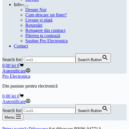
Info
Despre Noi
Cum descarc un fişier?
Livrare și plată
Returnări
Retragere din contract
Părerea ta contează
Susține Pro Electronica
Contact
Search for:
Search Button
Coș
0,00
lei
0
de
Autentificare
cumpărături
Pro Electronica
Din pasiune pentru electronică
Coș
0,00
lei
0
de
Autentificare
cumpărături
Search for:
Search Button
Meniu
Prima pagină
Difuzoare
Set difuzoare BN96-04771A