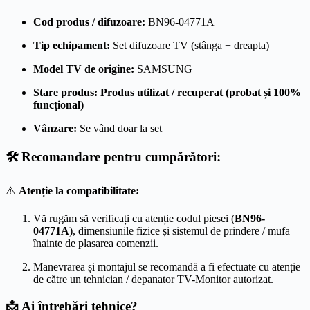
Cod produs / difuzoare:
BN96-04771A
Tip echipament:
Set difuzoare TV (stânga + dreapta)
Model TV de origine:
SAMSUNG
Stare produs:
Produs utilizat / recuperat (probat și 100%
funcțional)
Vânzare:
Se vând doar la set
🛠️ Recomandare pentru cumpărători:
⚠️
Atenție la compatibilitate:
Vă rugăm să verificați cu atenție codul piesei (
BN96-
04771A
), dimensiunile fizice și sistemul de prindere / mufa
înainte de plasarea comenzii.
Manevrarea și montajul se recomandă a fi efectuate cu atenție
de către un tehnician / depanator TV-Monitor autorizat.
📩 Ai întrebări tehnice?