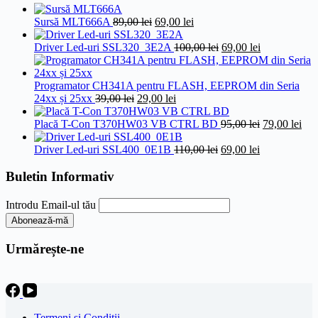
Prețul
Prețul
Sursă MLT666A
89,00
lei
69,00
lei
inițial
curent
a
este:
Prețul
Prețul
Driver Led-uri SSL320_3E2A
100,00
lei
69,00
lei
fost:
69,00 lei.
inițial
curent
89,00 lei.
a
este:
fost:
69,00 lei.
Programator CH341A pentru FLASH, EEPROM din Seria
Prețul
Prețul
100,00 lei.
24xx și 25xx
39,00
lei
29,00
lei
inițial
curent
a
este:
Prețul
Pre
Placă T-Con T370HW03 VB CTRL BD
95,00
lei
79,00
lei
fost:
29,00 lei.
inițial
cur
39,00 lei.
Prețul
Prețul
a
este
Driver Led-uri SSL400_0E1B
110,00
lei
69,00
lei
inițial
curent
fost:
79,0
a
este:
95,00 lei.
Buletin Informativ
fost:
69,00 lei.
110,00 lei.
Introdu Email-ul tău
Urmărește-ne
Termeni şi Condiţii