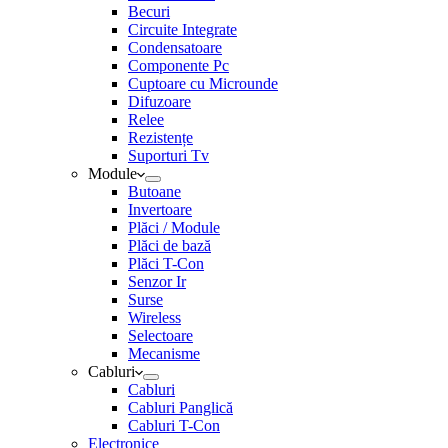
Becuri
Circuite Integrate
Condensatoare
Componente Pc
Cuptoare cu Microunde
Difuzoare
Relee
Rezistențe
Suporturi Tv
Module
Butoane
Invertoare
Plăci / Module
Plăci de bază
Plăci T-Con
Senzor Ir
Surse
Wireless
Selectoare
Mecanisme
Cabluri
Cabluri
Cabluri Panglică
Cabluri T-Con
Electronice