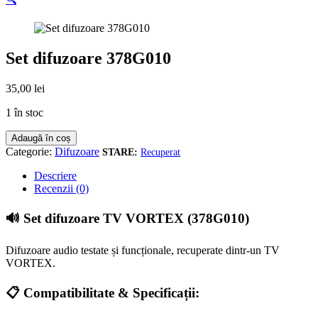
Set difuzoare 378G010
35,00
lei
1 în stoc
Cantitate
Adaugă în coș
Set
Categorie:
Difuzoare
Recuperat
difuzoare
378G010
Descriere
Recenzii (0)
🔊 Set difuzoare TV VORTEX (378G010)
Difuzoare audio testate și funcționale, recuperate dintr-un TV
VORTEX.
📋 Compatibilitate & Specificații: