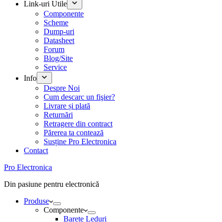
Link-uri Utile
Componente
Scheme
Dump-uri
Datasheet
Forum
Blog/Site
Service
Info
Despre Noi
Cum descarc un fişier?
Livrare și plată
Returnări
Retragere din contract
Părerea ta contează
Susține Pro Electronica
Contact
Pro Electronica
Din pasiune pentru electronică
Produse
Componente
Barete Leduri