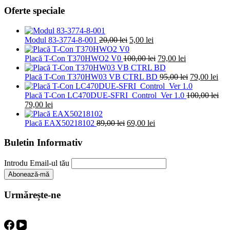
Oferte speciale
Prețul
Prețul
Modul 83-3774-8-001
20,00
lei
5,00
lei
inițial
curent
a
este:
Prețul
Prețul
Placă T-Con T370HWO2 V0
100,00
lei
79,00
lei
fost:
5,00 lei.
inițial
curent
20,00 lei.
a
este:
Prețul
Pre
Placă T-Con T370HW03 VB CTRL BD
95,00
lei
79,00
lei
fost:
79,00 lei.
inițial
cur
100,00 lei.
a
este
Placă T-Con LC470DUE-SFRI_Control_Ver 1.0
100,00
lei
Prețul
Prețul
fost:
79,0
79,00
lei
inițial
curent
95,00 lei.
a
este:
Prețul
Prețul
Placă EAX50218102
89,00
lei
69,00
lei
fost:
79,00 lei.
inițial
curent
100,00 lei.
a
este:
Buletin Informativ
fost:
69,00 lei.
89,00 lei.
Introdu Email-ul tău
Urmărește-ne