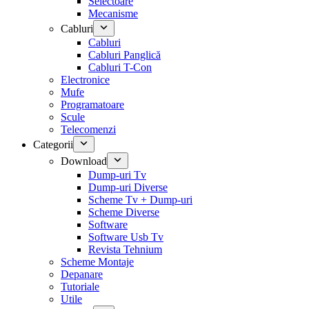
Selectoare
Mecanisme
Cabluri
Cabluri
Cabluri Panglică
Cabluri T-Con
Electronice
Mufe
Programatoare
Scule
Telecomenzi
Categorii
Download
Dump-uri Tv
Dump-uri Diverse
Scheme Tv + Dump-uri
Scheme Diverse
Software
Software Usb Tv
Revista Tehnium
Scheme Montaje
Depanare
Tutoriale
Utile