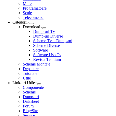
Mufe
Programatoare
Scule
Telecomenzi
Categorii
Download
Dump-uri Tv
Dump-uri Diverse
Scheme Tv + Dump-uri
Scheme Diverse
Software
Software Usb Tv
Revista Tehnium
Scheme Montaje
Depanare
Tutoriale
Utile
Link-uri Utile
Componente
Scheme
Dump-uri
Datasheet
Forum
Blog/Site
Service