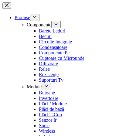
Sari
la
conținut
Produse
Componente
Barete Leduri
Becuri
Circuite Integrate
Condensatoare
Componente Pc
Cuptoare cu Microunde
Difuzoare
Relee
Rezistențe
Suporturi Tv
Module
Butoane
Invertoare
Plăci / Module
Plăci de bază
Plăci T-Con
Senzor Ir
Surse
Wireless