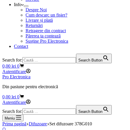
Info
Despre Noi
Cum descarc un fişier?
Livrare și plată
Returnări
Retragere din contract
Părerea ta contează
Susține Pro Electronica
Contact
Search for:
Search Button
Coș
0,00
lei
0
de
Autentificare
cumpărături
Pro Electronica
Din pasiune pentru electronică
Coș
0,00
lei
0
de
Autentificare
cumpărături
Search for:
Search Button
Meniu
Prima pagină
Difuzoare
Set difuzoare 378G010
🔍