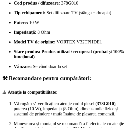
Cod produs / difuzoare:
378G010
Tip echipament:
Set difuzoare TV (stânga + dreapta)
Putere:
10 W
Impedanță:
8 Ohm
Model TV de origine:
VORTEX V32TPHDE1
Stare produs:
Produs utilizat / recuperat (probat și 100%
funcțional)
Vânzare:
Se vând doar la set
🛠️ Recomandare pentru cumpărători:
⚠️
Atenție la compatibilitate:
Vă rugăm să verificați cu atenție codul piesei (
378G010
),
puterea (10 W), impedanța (8 Ohm), dimensiunile fizice și
sistemul de prindere / mufa înainte de plasarea comenzii.
Manevrarea și montajul se recomandă a fi efectuate cu atenție