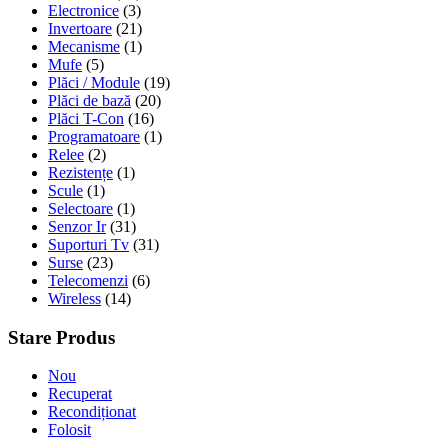
Electronice
(3)
Invertoare
(21)
Mecanisme
(1)
Mufe
(5)
Plăci / Module
(19)
Plăci de bază
(20)
Plăci T-Con
(16)
Programatoare
(1)
Relee
(2)
Rezistențe
(1)
Scule
(1)
Selectoare
(1)
Senzor Ir
(31)
Suporturi Tv
(31)
Surse
(23)
Telecomenzi
(6)
Wireless
(14)
Stare Produs
Nou
Recuperat
Recondiționat
Folosit