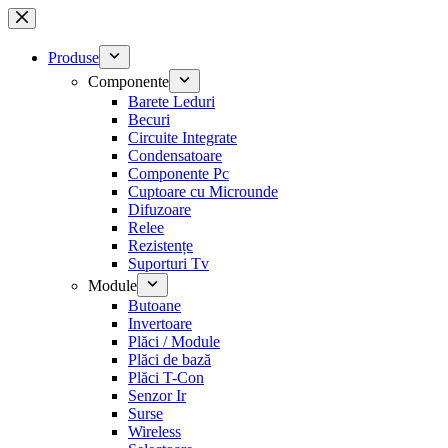
Sari
la
conținut
Produse
Componente
Barete Leduri
Becuri
Circuite Integrate
Condensatoare
Componente Pc
Cuptoare cu Microunde
Difuzoare
Relee
Rezistențe
Suporturi Tv
Module
Butoane
Invertoare
Plăci / Module
Plăci de bază
Plăci T-Con
Senzor Ir
Surse
Wireless