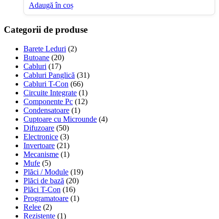
inițial
curent
Adaugă în coș
a
este:
fost:
49,00 lei.
Categorii de produse
75,00 lei.
Barete Leduri
(2)
Butoane
(20)
Cabluri
(17)
Cabluri Panglică
(31)
Cabluri T-Con
(66)
Circuite Integrate
(1)
Componente Pc
(12)
Condensatoare
(1)
Cuptoare cu Microunde
(4)
Difuzoare
(50)
Electronice
(3)
Invertoare
(21)
Mecanisme
(1)
Mufe
(5)
Plăci / Module
(19)
Plăci de bază
(20)
Plăci T-Con
(16)
Programatoare
(1)
Relee
(2)
Rezistențe
(1)