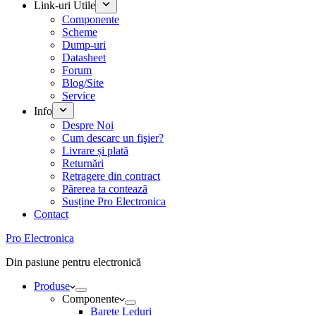
Link-uri Utile
Componente
Scheme
Dump-uri
Datasheet
Forum
Blog/Site
Service
Info
Despre Noi
Cum descarc un fişier?
Livrare și plată
Returnări
Retragere din contract
Părerea ta contează
Susține Pro Electronica
Contact
Pro Electronica
Din pasiune pentru electronică
Produse
Componente
Barete Leduri