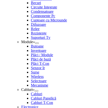
Becuri
Circuite Integrate
Condensatoare
Componente Pc
Cuptoare cu Microunde
Difuzoare
Relee
Rezistențe
Suporturi Tv
Module
Butoane
Invertoare
Plăci / Module
Plăci de bază
Plăci T-Con
Senzor Ir
Surse
Wireless
Selectoare
Mecanisme
Cabluri
Cabluri
Cabluri Panglică
Cabluri T-Con
Electronice