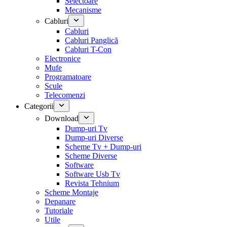
Selectoare
Mecanisme
Cabluri
Cabluri
Cabluri Panglică
Cabluri T-Con
Electronice
Mufe
Programatoare
Scule
Telecomenzi
Categorii
Download
Dump-uri Tv
Dump-uri Diverse
Scheme Tv + Dump-uri
Scheme Diverse
Software
Software Usb Tv
Revista Tehnium
Scheme Montaje
Depanare
Tutoriale
Utile