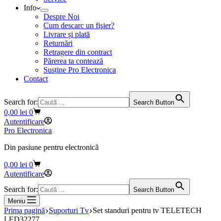
Info
Despre Noi
Cum descarc un fişier?
Livrare și plată
Returnări
Retragere din contract
Părerea ta contează
Susține Pro Electronica
Contact
Search for:
Search Button
Coș
0,00
lei
0
de
Autentificare
cumpărături
Pro Electronica
Din pasiune pentru electronică
Coș
0,00
lei
0
de
Autentificare
cumpărături
Search for:
Search Button
Meniu
Prima pagină
Suporturi Tv
Set standuri pentru tv TELETECH
LED32277