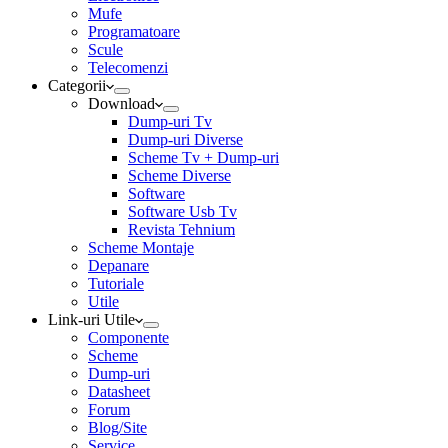
Mufe
Programatoare
Scule
Telecomenzi
Categorii
Download
Dump-uri Tv
Dump-uri Diverse
Scheme Tv + Dump-uri
Scheme Diverse
Software
Software Usb Tv
Revista Tehnium
Scheme Montaje
Depanare
Tutoriale
Utile
Link-uri Utile
Componente
Scheme
Dump-uri
Datasheet
Forum
Blog/Site
Service