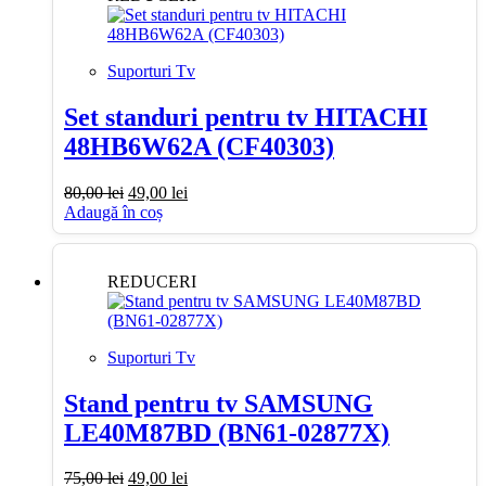
Suporturi Tv
Set standuri pentru tv HITACHI
48HB6W62A (CF40303)
Prețul
Prețul
80,00
lei
49,00
lei
inițial
curent
Adaugă în coș
a
este:
fost:
49,00 lei.
80,00 lei.
REDUCERI
Suporturi Tv
Stand pentru tv SAMSUNG
LE40M87BD (BN61-02877X)
Prețul
Prețul
75,00
lei
49,00
lei