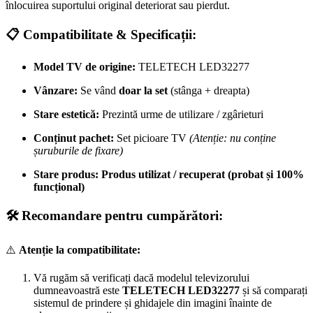
înlocuirea suportului original deteriorat sau pierdut.
📋 Compatibilitate & Specificații:
Model TV de origine:
TELETECH LED32277
Vânzare:
Se vând
doar la set
(stânga + dreapta)
Stare estetică:
Prezintă urme de utilizare / zgârieturi
Conținut pachet:
Set picioare TV
(Atenție: nu conține
șuruburile de fixare)
Stare produs:
Produs utilizat / recuperat (probat și 100%
funcțional)
🛠️ Recomandare pentru cumpărători:
⚠️
Atenție la compatibilitate:
Vă rugăm să verificați dacă modelul televizorului
dumneavoastră este
TELETECH LED32277
și să comparați
sistemul de prindere și ghidajele din imagini înainte de