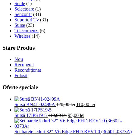
Scule
(1)
Selectoare
(1)
Senzor Ir
(31)
Suporturi Tv
(31)
Surse
(23)
Telecomenzi
(6)
Wireless
(14)
Stare Produs
Nou
Recuperat
Recondiționat
Folosit
Oferte speciale
Prețul
Prețul
Sursă BN41-02499A
120,00
lei
110,00
lei
inițial
curent
Prețul
a
Prețul
este:
Sursă 17IPS19-5
110,00
lei
95,00
lei
inițial
fost:
curent
110,00 lei.
a
120,00 lei.
este:
fost:
95,00 lei.
Set barete leduri 32" V6 Edge FHD REV1.0 (3660L-0373A)