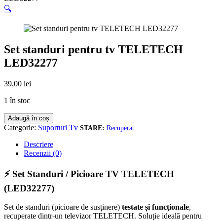
🔍
Set standuri pentru tv TELETECH
LED32277
39,00
lei
1 în stoc
Cantitate
Adaugă în coș
Set
Categorie:
Suporturi Tv
Recuperat
standuri
pentru
Descriere
tv
Recenzii (0)
TELETECH
LED32277
⚡ Set Standuri / Picioare TV TELETECH
(LED32277)
Set de standuri (picioare de susținere)
testate și funcționale
,
recuperate dintr-un televizor TELETECH. Soluție ideală pentru