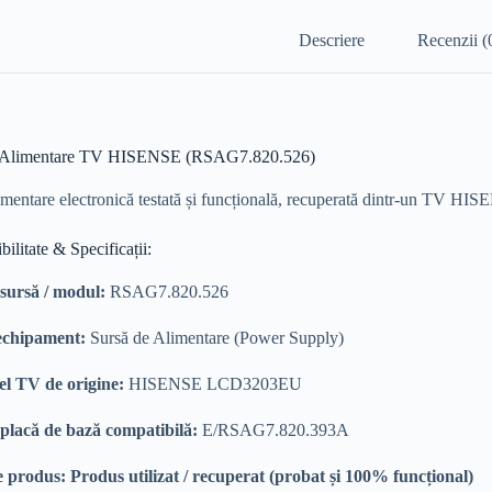
Descriere
Recenzii (
e Alimentare TV HISENSE (RSAG7.820.526)
imentare electronică testată și funcțională, recuperată dintr-un TV HI
ilitate & Specificații:
sursă / modul:
RSAG7.820.526
echipament:
Sursă de Alimentare (Power Supply)
l TV de origine:
HISENSE LCD3203EU
placă de bază compatibilă:
E/RSAG7.820.393A
e produs:
Produs utilizat / recuperat (probat și 100% funcțional)