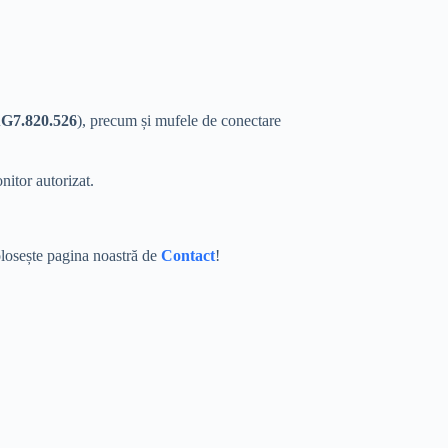
G7.820.526
), precum și mufele de conectare
itor autorizat.
losește pagina noastră de
Contact
!