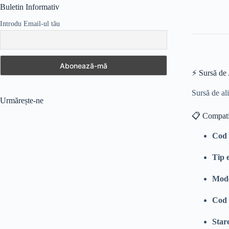
fost:
110,00 lei.
Buletin Informativ
120,00 lei.
Introdu Email-ul tău
⚡ Sursă d
Sursă de al
Urmărește-ne
📋 Compatib
Cod 
Tip 
Mode
Cod 
Star