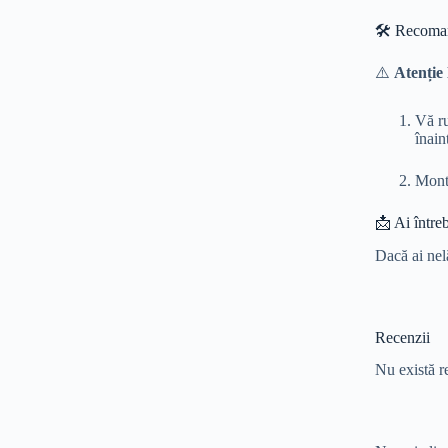
🛠️ Recoma
⚠️
Atenție 
Vă ru
înain
Monta
📩 Ai între
Dacă ai nel
Recenzii
Nu există r