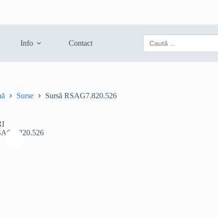
Search
Info
Contact
for:
nă
Surse
Sursă RSAG7.820.526
I