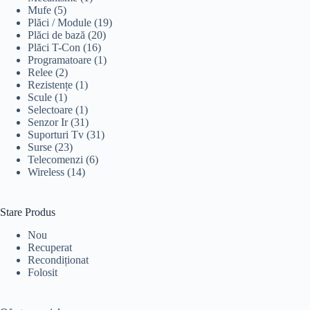
Mufe
(5)
Plăci / Module
(19)
Plăci de bază
(20)
Plăci T-Con
(16)
Programatoare
(1)
Relee
(2)
Rezistențe
(1)
Scule
(1)
Selectoare
(1)
Senzor Ir
(31)
Suporturi Tv
(31)
Surse
(23)
Telecomenzi
(6)
Wireless
(14)
Stare Produs
Nou
Recuperat
Recondiționat
Folosit