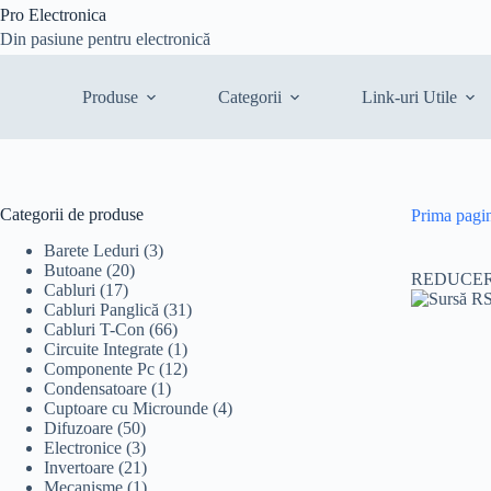
Sari
Pro Electronica
la
Din pasiune pentru electronică
conținut
Produse
Categorii
Link-uri Utile
Categorii de produse
Prima pagi
Barete Leduri
(3)
Butoane
(20)
REDUCER
Cabluri
(17)
Cabluri Panglică
(31)
Cabluri T-Con
(66)
Circuite Integrate
(1)
Componente Pc
(12)
Condensatoare
(1)
Cuptoare cu Microunde
(4)
Difuzoare
(50)
Electronice
(3)
Invertoare
(21)
Mecanisme
(1)