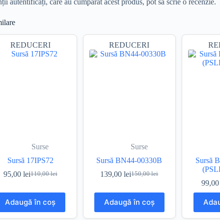
ii autentificați, care au cumpărat acest produs, pot să scrie o recenzie.
ilare
REDUCERI
REDUCERI
RE
Surse
Surse
Sursă 17IPS72
Sursă BN44-00330B
Sursă 
(PSL
95,00
lei
139,00
lei
110,00
lei
150,00
lei
Prețul
Prețul
Prețul
Prețul
99,0
inițial
curent
inițial
curent
a
este:
a
este:
Adaugă în coș
Adaugă în coș
Adau
fost:
95,00 lei.
fost:
139,00 lei.
110,00 lei.
150,00 lei.