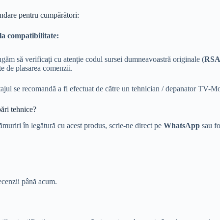
ndare pentru cumpărători:
la compatibilitate:
găm să verificați cu atenție codul sursei dumneavoastră originale (
RSA
te de plasarea comenzii.
jul se recomandă a fi efectuat de către un tehnician / depanator TV-Mon
bări tehnice?
ămuriri în legătură cu acest produs, scrie-ne direct pe
WhatsApp
sau fo
ecenzii până acum.