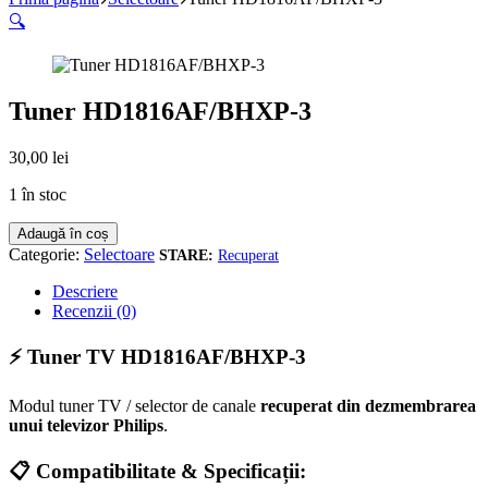
🔍
Tuner HD1816AF/BHXP-3
30,00
lei
1 în stoc
Cantitate
Adaugă în coș
Tuner
Categorie:
Selectoare
Recuperat
HD1816AF/BHXP-
3
Descriere
Recenzii (0)
⚡ Tuner TV HD1816AF/BHXP-3
Modul tuner TV / selector de canale
recuperat din dezmembrarea
unui televizor Philips
.
📋 Compatibilitate & Specificații: