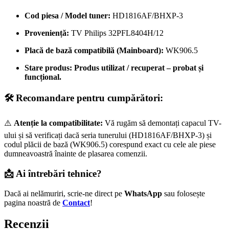
Cod piesa / Model tuner:
HD1816AF/BHXP-3
Proveniență:
TV Philips 32PFL8404H/12
Placă de bază compatibilă (Mainboard):
WK906.5
Stare produs:
Produs utilizat / recuperat – probat și
funcțional.
🛠️ Recomandare pentru cumpărători:
⚠️
Atenție la compatibilitate:
Vă rugăm să demontați capacul TV-
ului și să verificați dacă seria tunerului (HD1816AF/BHXP-3) și
codul plăcii de bază (WK906.5) corespund exact cu cele ale piese
dumneavoastră înainte de plasarea comenzii.
📩 Ai întrebări tehnice?
Dacă ai nelămuriri, scrie-ne direct pe
WhatsApp
sau folosește
pagina noastră de
Contact
!
Recenzii