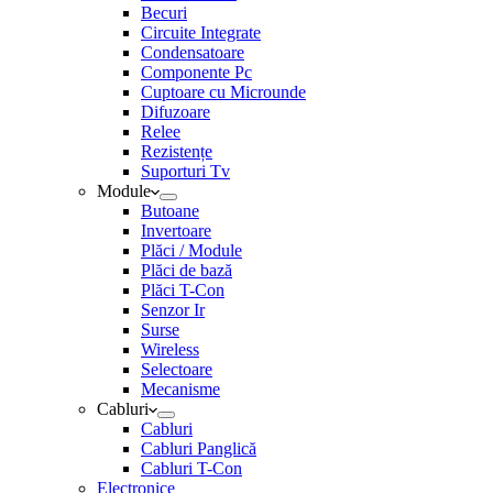
Becuri
Circuite Integrate
Condensatoare
Componente Pc
Cuptoare cu Microunde
Difuzoare
Relee
Rezistențe
Suporturi Tv
Module
Butoane
Invertoare
Plăci / Module
Plăci de bază
Plăci T-Con
Senzor Ir
Surse
Wireless
Selectoare
Mecanisme
Cabluri
Cabluri
Cabluri Panglică
Cabluri T-Con
Electronice