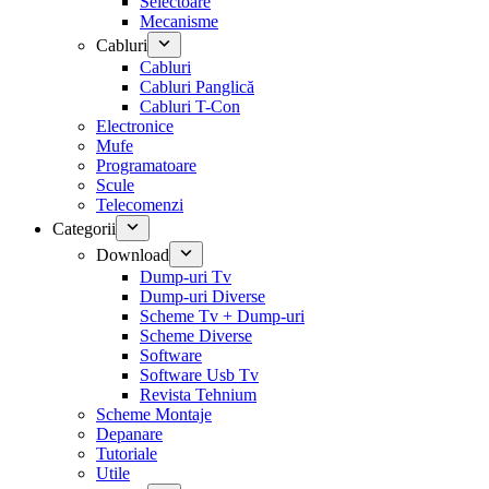
Selectoare
Mecanisme
Cabluri
Cabluri
Cabluri Panglică
Cabluri T-Con
Electronice
Mufe
Programatoare
Scule
Telecomenzi
Categorii
Download
Dump-uri Tv
Dump-uri Diverse
Scheme Tv + Dump-uri
Scheme Diverse
Software
Software Usb Tv
Revista Tehnium
Scheme Montaje
Depanare
Tutoriale
Utile