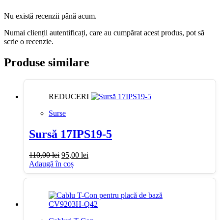
Nu există recenzii până acum.
Numai clienții autentificați, care au cumpărat acest produs, pot să
scrie o recenzie.
Produse similare
REDUCERI
Surse
Sursă 17IPS19-5
Prețul
Prețul
110,00
lei
95,00
lei
inițial
curent
Adaugă în coș
a
este:
fost:
95,00 lei.
110,00 lei.