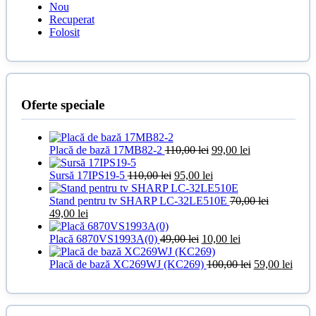
Nou
Recuperat
Folosit
Oferte speciale
Prețul
Prețul
Placă de bază 17MB82-2
110,00
lei
99,00
lei
inițial
curent
Prețul
a
Prețul
este:
Sursă 17IPS19-5
110,00
lei
95,00
lei
inițial
fost:
curent
99,00 lei.
a
110,00 lei.
este:
Stand pentru tv SHARP LC-32LE510E
70,00
lei
Prețul
Prețul
fost:
95,00 lei.
49,00
lei
inițial
curent
110,00 lei.
a
este:
Prețul
Prețul
Placă 6870VS1993A(0)
49,00
lei
10,00
lei
fost:
49,00 lei.
inițial
curent
70,00 lei.
a
este:
Prețul
Prețu
Placă de bază XC269WJ (KC269)
100,00
lei
59,00
lei
fost:
10,00 lei.
inițial
curen
49,00 lei.
a
este:
fost:
59,00
100,00 lei.