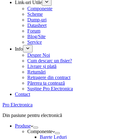
Link-uri Utile
Componente
Scheme
Dump-uri
Datasheet
Forum
Blog/Site
Service
Info
Despre Noi
Cum descarc un fişier?
Livrare și plată
Returnări
Retragere din contract
Părerea ta contează
Susține Pro Electronica
Contact
Pro Electronica
Din pasiune pentru electronică
Produse
Componente
Barete Leduri