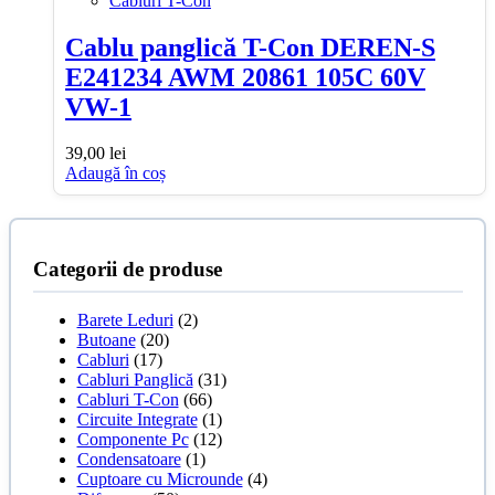
Cabluri T-Con
Cablu panglică T-Con DEREN-S
E241234 AWM 20861 105C 60V
VW-1
39,00
lei
Adaugă în coș
Categorii de produse
Barete Leduri
(2)
Butoane
(20)
Cabluri
(17)
Cabluri Panglică
(31)
Cabluri T-Con
(66)
Circuite Integrate
(1)
Componente Pc
(12)
Condensatoare
(1)
Cuptoare cu Microunde
(4)