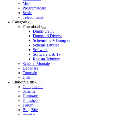
Mufe
Programatoare
Scule
Telecomenzi
Categorii
Download
Dump-uri Tv
Dump-uri Diverse
Scheme Tv + Dump-uri
Scheme Diverse
Software
Software Usb Tv
Revista Tehnium
Scheme Montaje
Depanare
Tutoriale
Utile
Link-uri Utile
Componente
Scheme
Dump-uri
Datasheet
Forum
Blog/Site
Service