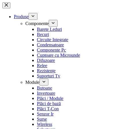
Sari
la
conținut
Produse
Componente
Barete Leduri
Becuri
Circuite Integrate
Condensatoare
Componente Pc
Cuptoare cu Microunde
Difuzoare
Relee
Rezistențe
Suporturi Tv
Module
Butoane
Invertoare
Plăci / Module
Plăci de bază
Plăci T-Con
Senzor Ir
Surse
Wireless