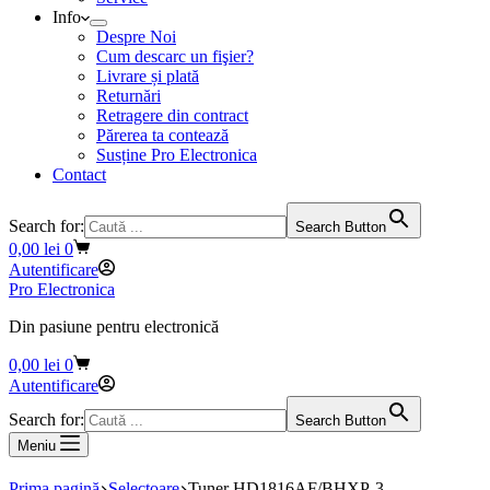
Info
Despre Noi
Cum descarc un fişier?
Livrare și plată
Returnări
Retragere din contract
Părerea ta contează
Susține Pro Electronica
Contact
Search for:
Search Button
Coș
0,00
lei
0
de
Autentificare
cumpărături
Pro Electronica
Din pasiune pentru electronică
Coș
0,00
lei
0
de
Autentificare
cumpărături
Search for:
Search Button
Meniu
Prima pagină
Selectoare
Tuner HD1816AF/BHXP-3