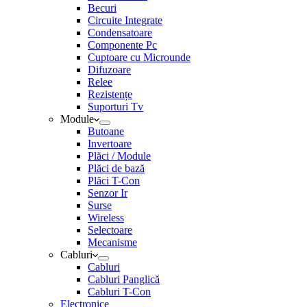
Becuri
Circuite Integrate
Condensatoare
Componente Pc
Cuptoare cu Microunde
Difuzoare
Relee
Rezistențe
Suporturi Tv
Module
Butoane
Invertoare
Plăci / Module
Plăci de bază
Plăci T-Con
Senzor Ir
Surse
Wireless
Selectoare
Mecanisme
Cabluri
Cabluri
Cabluri Panglică
Cabluri T-Con
Electronice