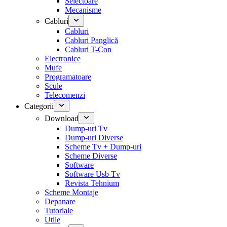
Selectoare
Mecanisme
Cabluri
Cabluri
Cabluri Panglică
Cabluri T-Con
Electronice
Mufe
Programatoare
Scule
Telecomenzi
Categorii
Download
Dump-uri Tv
Dump-uri Diverse
Scheme Tv + Dump-uri
Scheme Diverse
Software
Software Usb Tv
Revista Tehnium
Scheme Montaje
Depanare
Tutoriale
Utile