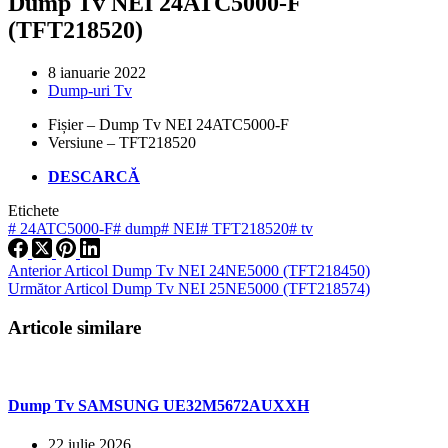
Dump Tv NEI 24ATC5000-F
(TFT218520)
8 ianuarie 2022
Dump-uri Tv
Fișier – Dump Tv NEI 24ATC5000-F
Versiune – TFT218520
DESCARCĂ
Etichete
#
24ATC5000-F
#
dump
#
NEI
#
TFT218520
#
tv
Anterior
Articol
Dump Tv NEI 24NE5000 (TFT218450)
Următor
Articol
Dump Tv NEI 25NE5000 (TFT218574)
Articole similare
Dump Tv SAMSUNG UE32M5672AUXXH
22 iulie 2026