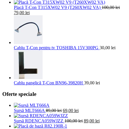
inițial
curent
a
este:
Placă T-Con T315XW02 V9 (T260XW02 VA)
100,00
lei
Prețul
Prețul
fost:
139,00 lei.
79,00
lei
inițial
curent
150,00 lei.
a
este:
fost:
79,00 lei.
100,00 lei.
Cablu T-Con pentru tv TOSHIBA 15V300PG
30,00
lei
Cablu panglică T-Con BN96-39820H
39,00
lei
Oferte speciale
Prețul
Prețul
Sursă MLT666A
89,00
lei
69,00
lei
inițial
curent
a
este:
Prețul
Prețul
Sursă RDENCA059WJZZ
100,00
lei
89,00
lei
fost:
69,00 lei.
inițial
curent