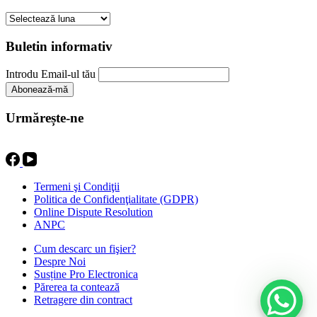
Arhive
Buletin informativ
Introdu Email-ul tău
Urmărește-ne
Termeni şi Condiţii
Politica de Confidenţialitate (GDPR)
Online Dispute Resolution
ANPC
Cum descarc un fişier?
Despre Noi
Susține Pro Electronica
Părerea ta contează
Retragere din contract