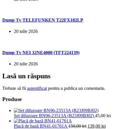
Dump Tv TELEFUNKEN T22FX182LP
20 iulie 2026
Dump Tv NEI 32NE4000 (TFT224139)
20 iulie 2026
Lasă un răspuns
Trebuie să fii
autentificat
pentru a publica un comentariu.
Produse
Set difuzoare BN96-23513A (B23J09BJ02)
45,00
lei
Prețul
Prețul
Placă de bază BN41-01761A
150,00
lei
139,00
lei