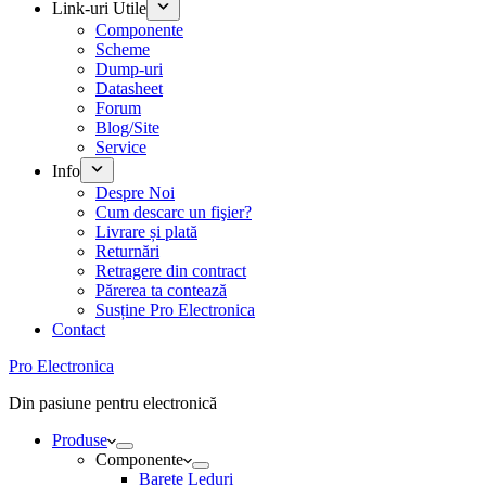
Link-uri Utile
Componente
Scheme
Dump-uri
Datasheet
Forum
Blog/Site
Service
Info
Despre Noi
Cum descarc un fişier?
Livrare și plată
Returnări
Retragere din contract
Părerea ta contează
Susține Pro Electronica
Contact
Pro Electronica
Din pasiune pentru electronică
Produse
Componente
Barete Leduri