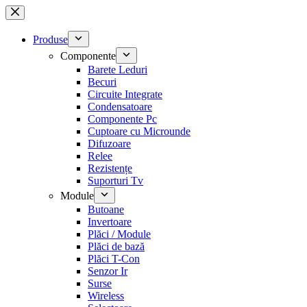
Sari
la
conținut
Produse
Componente
Barete Leduri
Becuri
Circuite Integrate
Condensatoare
Componente Pc
Cuptoare cu Microunde
Difuzoare
Relee
Rezistențe
Suporturi Tv
Module
Butoane
Invertoare
Plăci / Module
Plăci de bază
Plăci T-Con
Senzor Ir
Surse
Wireless