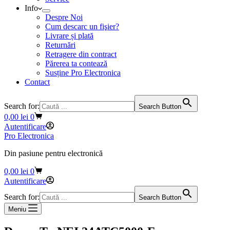
Info
Despre Noi
Cum descarc un fişier?
Livrare și plată
Returnări
Retragere din contract
Părerea ta contează
Susține Pro Electronica
Contact
Search for:
Search Button
Coș
0,00
lei
0
de
Autentificare
cumpărături
Pro Electronica
Din pasiune pentru electronică
Coș
0,00
lei
0
de
Autentificare
cumpărături
Search for:
Search Button
Meniu