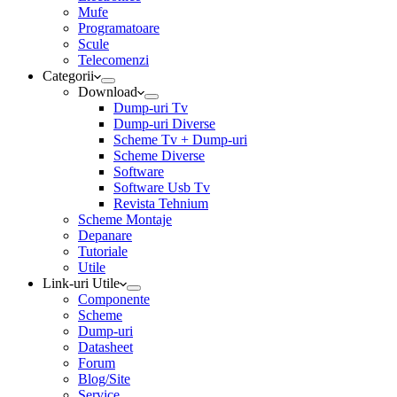
Mufe
Programatoare
Scule
Telecomenzi
Categorii
Download
Dump-uri Tv
Dump-uri Diverse
Scheme Tv + Dump-uri
Scheme Diverse
Software
Software Usb Tv
Revista Tehnium
Scheme Montaje
Depanare
Tutoriale
Utile
Link-uri Utile
Componente
Scheme
Dump-uri
Datasheet
Forum
Blog/Site
Service