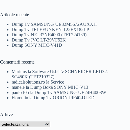
a
este:
fost:
99,00 lei.
110,00 lei.
Articole recente
Dump Tv SAMSUNG UE32M5672AUXXH
Dump Tv TELEFUNKEN T22FX182LP
Dump Tv NEI 32NE4000 (TFT224139)
Dump Tv JVC LT-39VF52K
Dump SONY MHC-V41D
Comentarii recente
Marinus
la
Software Usb Tv SCHNEIDER LED32-
SC450K (TFT219327)
radicalsolutions.ro
la
Service
manele
la
Dump Boxă SONY MHC-V13
paulo f05
la
Dump Tv SAMSUNG UE24H4003W
Florentin
la
Dump Tv ORION PIF40-DLED
Arhive
Arhive