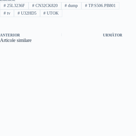
#
25L3236F
#
CN32CK820
#
dump
#
TP.S506.PB801
#
tv
#
U32HD5
#
UTOK
ANTERIOR
URMĂTOR
Articole similare