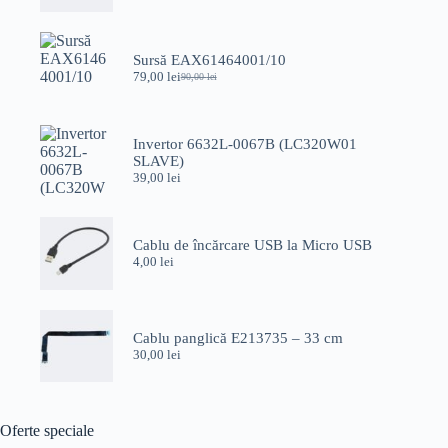
Sursă EAX61464001/10
79,00
lei
90,00
lei
Prețul
Prețul
inițial
curent
a
este:
fost:
79,00 lei.
Invertor 6632L-0067B (LC320W01
90,00 lei.
SLAVE)
39,00
lei
Cablu de încărcare USB la Micro USB
4,00
lei
Cablu panglică E213735 – 33 cm
30,00
lei
Oferte speciale