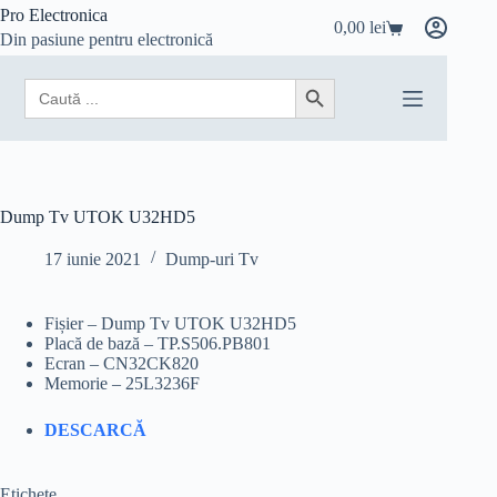
Sari
Pro Electronica
0,00
lei
la
Coș
Din pasiune pentru electronică
conținut
de
cumpărături
Search
Search Button
for:
Dump Tv UTOK U32HD5
17 iunie 2021
Dump-uri Tv
Fișier – Dump Tv UTOK U32HD5
Placă de bază – TP.S506.PB801
Ecran – CN32CK820
Memorie – 25L3236F
DESCARCĂ
Etichete