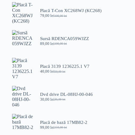
Placă T-Con XC268WJ (KC268)
79,00
lei
100,00
lei
Prețul
Prețul
inițial
curent
a
este:
fost:
79,00 lei.
100,00 lei.
Sursă RDENCA059WJZZ
89,00
lei
100,00
lei
Prețul
Prețul
inițial
curent
a
este:
fost:
89,00 lei.
100,00 lei.
Placă 3139 1236225.1 V7
40,00
lei
50,00
lei
Prețul
Prețul
inițial
curent
a
este:
fost:
40,00 lei.
50,00 lei.
Dvd drive DL-08HJ-00-046
30,00
lei
35,00
lei
Prețul
Prețul
inițial
curent
a
este:
fost:
30,00 lei.
35,00 lei.
Placă de bază 17MB82-2
99,00
lei
110,00
lei
Prețul
Prețul
inițial
curent