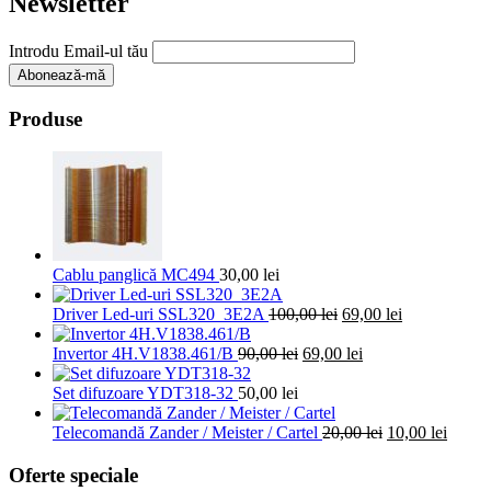
Newsletter
Introdu Email-ul tău
Produse
Cablu panglică MC494
30,00
lei
Prețul
Prețul
Driver Led-uri SSL320_3E2A
100,00
lei
69,00
lei
inițial
curent
Prețul
a
Prețul
este:
Invertor 4H.V1838.461/B
90,00
lei
69,00
lei
inițial
fost:
curent
69,00 lei.
a
100,00 lei.
este:
Set difuzoare YDT318-32
50,00
lei
fost:
69,00 lei.
90,00 lei.
Prețul
Prețul
Telecomandă Zander / Meister / Cartel
20,00
lei
10,00
lei
inițial
curent
a
este:
Oferte speciale
fost:
10,00 