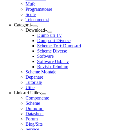
Mufe
Programatoare
Scule
Telecomenzi
Categorii
Download
Dump-uri Tv
Dump-uri Diverse
Scheme Tv + Dump-uri
Scheme Diverse
Software
Software Usb Tv
Revista Tehnium
Scheme Montaje
Depanare
Tutoriale
Utile
Link-uri Utile
Componente
Scheme
Dump-uri
Datasheet
Forum
Blog/Site
Service