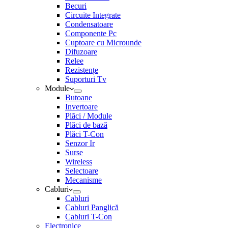
Becuri
Circuite Integrate
Condensatoare
Componente Pc
Cuptoare cu Microunde
Difuzoare
Relee
Rezistențe
Suporturi Tv
Module
Butoane
Invertoare
Plăci / Module
Plăci de bază
Plăci T-Con
Senzor Ir
Surse
Wireless
Selectoare
Mecanisme
Cabluri
Cabluri
Cabluri Panglică
Cabluri T-Con
Electronice