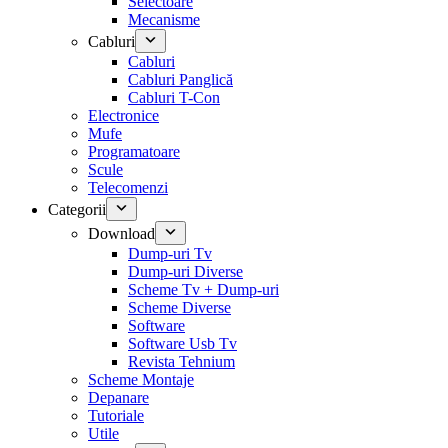
Selectoare
Mecanisme
Cabluri
Cabluri
Cabluri Panglică
Cabluri T-Con
Electronice
Mufe
Programatoare
Scule
Telecomenzi
Categorii
Download
Dump-uri Tv
Dump-uri Diverse
Scheme Tv + Dump-uri
Scheme Diverse
Software
Software Usb Tv
Revista Tehnium
Scheme Montaje
Depanare
Tutoriale
Utile