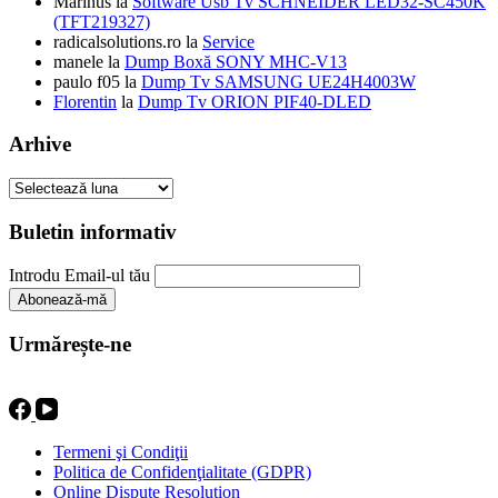
Marinus
la
Software Usb Tv SCHNEIDER LED32-SC450K
(TFT219327)
radicalsolutions.ro
la
Service
manele
la
Dump Boxă SONY MHC-V13
paulo f05
la
Dump Tv SAMSUNG UE24H4003W
Florentin
la
Dump Tv ORION PIF40-DLED
Arhive
Arhive
Buletin informativ
Introdu Email-ul tău
Urmărește-ne
Termeni şi Condiţii
Politica de Confidenţialitate (GDPR)
Online Dispute Resolution