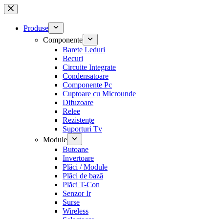
Sari
la
conținut
Produse
Componente
Barete Leduri
Becuri
Circuite Integrate
Condensatoare
Componente Pc
Cuptoare cu Microunde
Difuzoare
Relee
Rezistențe
Suporturi Tv
Module
Butoane
Invertoare
Plăci / Module
Plăci de bază
Plăci T-Con
Senzor Ir
Surse
Wireless