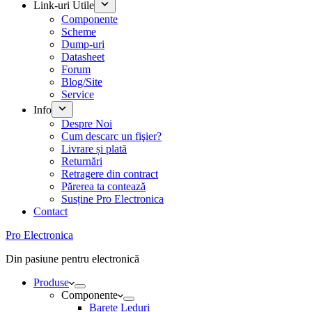
Link-uri Utile
Componente
Scheme
Dump-uri
Datasheet
Forum
Blog/Site
Service
Info
Despre Noi
Cum descarc un fişier?
Livrare și plată
Returnări
Retragere din contract
Părerea ta contează
Susține Pro Electronica
Contact
Pro Electronica
Din pasiune pentru electronică
Produse
Componente
Barete Leduri