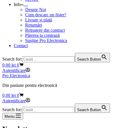
Info
Despre Noi
Cum descarc un fişier?
Livrare și plată
Returnări
Retragere din contract
Părerea ta contează
Susține Pro Electronica
Contact
Search for:
Search Button
Coș
0,00
lei
0
de
Autentificare
cumpărături
Pro Electronica
Din pasiune pentru electronică
Coș
0,00
lei
0
de
Autentificare
cumpărături
Search for:
Search Button
Meniu