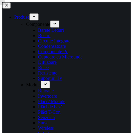
Sari
la
conținut
Produse
Componente
Barete Leduri
Becuri
Circuite Integrate
Condensatoare
Componente Pc
Cuptoare cu Microunde
Difuzoare
Relee
Rezistențe
Suporturi Tv
Module
Butoane
Invertoare
Plăci / Module
Plăci de bază
Plăci T-Con
Senzor Ir
Surse
Wireless