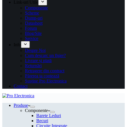
Link-uri Utile
Componente
Scheme
Dump-uri
Datasheet
Forum
Blog/Site
Service
Info
Despre Noi
Cum descarc un fişier?
Livrare și plată
Returnări
Retragere din contract
Părerea ta contează
Susține Pro Electronica
Contact
Produse
Componente
Barete Leduri
Becuri
Circuite Integrate