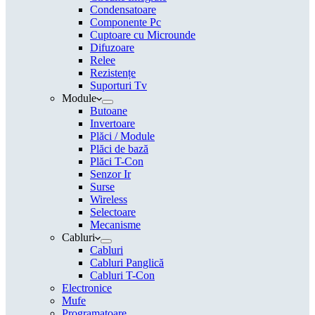
Condensatoare
Componente Pc
Cuptoare cu Microunde
Difuzoare
Relee
Rezistențe
Suporturi Tv
Module
Butoane
Invertoare
Plăci / Module
Plăci de bază
Plăci T-Con
Senzor Ir
Surse
Wireless
Selectoare
Mecanisme
Cabluri
Cabluri
Cabluri Panglică
Cabluri T-Con
Electronice
Mufe
Programatoare