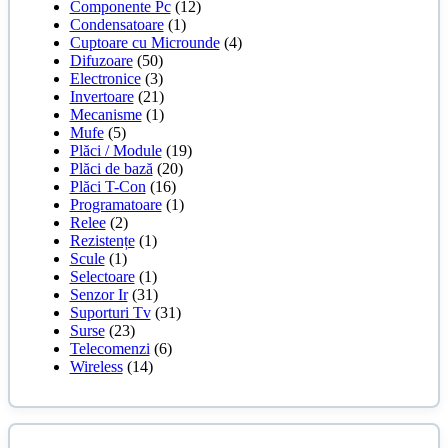
Componente Pc
(12)
Condensatoare
(1)
Cuptoare cu Microunde
(4)
Difuzoare
(50)
Electronice
(3)
Invertoare
(21)
Mecanisme
(1)
Mufe
(5)
Plăci / Module
(19)
Plăci de bază
(20)
Plăci T-Con
(16)
Programatoare
(1)
Relee
(2)
Rezistențe
(1)
Scule
(1)
Selectoare
(1)
Senzor Ir
(31)
Suporturi Tv
(31)
Surse
(23)
Telecomenzi
(6)
Wireless
(14)