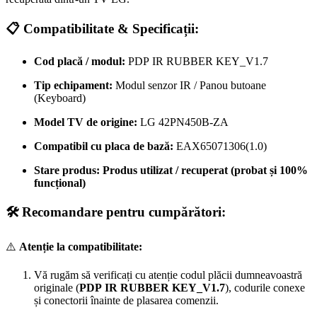
📋 Compatibilitate & Specificații:
Cod placă / modul:
PDP IR RUBBER KEY_V1.7
Tip echipament:
Modul senzor IR / Panou butoane
(Keyboard)
Model TV de origine:
LG 42PN450B-ZA
Compatibil cu placa de bază:
EAX65071306(1.0)
Stare produs:
Produs utilizat / recuperat (probat și 100%
funcțional)
🛠️ Recomandare pentru cumpărători:
⚠️
Atenție la compatibilitate:
Vă rugăm să verificați cu atenție codul plăcii dumneavoastră
originale (
PDP IR RUBBER KEY_V1.7
), codurile conexe
și conectorii înainte de plasarea comenzii.