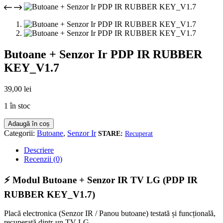
Butoane + Senzor Ir PDP IR RUBBER
KEY_V1.7
39,00
lei
1 în stoc
Cantitate
Adaugă în coș
Butoane
Categorii:
Butoane
,
Senzor Ir
Recuperat
+
Senzor
Descriere
Ir
Recenzii (0)
PDP
IR
⚡ Modul Butoane + Senzor IR TV LG (PDP IR
RUBBER
RUBBER KEY_V1.7)
KEY_V1.7
Placă electronica (Senzor IR / Panou butoane) testată și funcțională,
recuperată dintr-un TV LG.