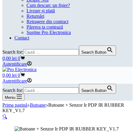
Cum descarc un fişier?
Livrare și plată
Returnări
Retragere din contract
Părerea ta contează
Susține Pro Electronica
Contact
Search for:
Search Button
Coș
0,00
lei
0
de
Autentificare
cumpărături
Coș
0,00
lei
0
de
Autentificare
cumpărături
Search for:
Search Button
Meniu
Prima pagină
Butoane
Butoane + Senzor Ir PDP IR RUBBER
KEY_V1.7
🔍