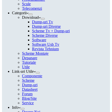
Scule
Telecomenzi
Categorii
Download
Dump-uri Tv
Dump-uri Diverse
Scheme Tv + Dump-uri
Scheme Diverse
Software
Software Usb Tv
Revista Tehnium
Scheme Montaje
Depanare
Tutoriale
Utile
Link-uri Utile
Componente
Scheme
Dump-uri
Datasheet
Forum
Blog/Site
Service
Info
Despre Noi