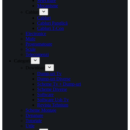
Selectoare
Mecanisme
Cabluri
Cabluri
Cabluri Panglică
Cabluri T-Con
Electronice
Mufe
Programatoare
Scule
Telecomenzi
Categorii
Download
Dump-uri Tv
Dump-uri Diverse
Scheme Tv + Dump-uri
Scheme Diverse
Software
Software Usb Tv
Revista Tehnium
Scheme Montaje
Depanare
Tutoriale
Utile