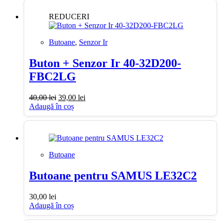
REDUCERI
Butoane
,
Senzor Ir
Buton + Senzor Ir 40-32D200-
FBC2LG
Prețul
Prețul
40,00
lei
39,00
lei
inițial
curent
Adaugă în coș
a
este:
fost:
39,00 lei.
40,00 lei.
Butoane
Butoane pentru SAMUS LE32C2
30,00
lei
Adaugă în coș