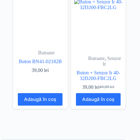
Butoane
Butoane
,
Senzor
Buton BN41-02182B
Ir
39,00
lei
Buton + Senzor Ir 40-
32D200-FBC2LG
39,00
lei
40,00
lei
Prețul
Prețul
inițial
curent
Adaugă în coș
Adaugă în coș
a
este:
fost:
39,00 lei.
40,00 lei.