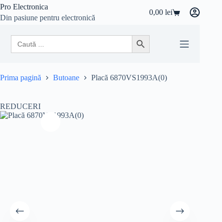
Sari
Pro Electronica
0,00
lei
la
Coș
Din pasiune pentru electronică
conținut
de
cumpărături
Search
Search Button
for:
Prima pagină
Butoane
Placă 6870VS1993A(0)
REDUCERI