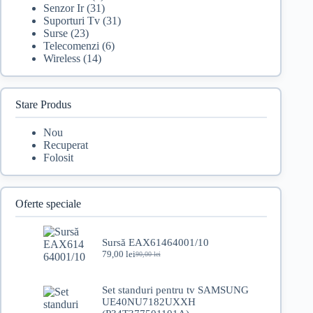
Senzor Ir
(31)
Suporturi Tv
(31)
Surse
(23)
Telecomenzi
(6)
Wireless
(14)
Stare Produs
Nou
Recuperat
Folosit
Oferte speciale
Sursă EAX61464001/10
79,00
lei
90,00
lei
Prețul
Prețul
inițial
curent
a
este:
Set standuri pentru tv SAMSUNG
fost:
79,00 lei.
UE40NU7182UXXH
90,00 lei.