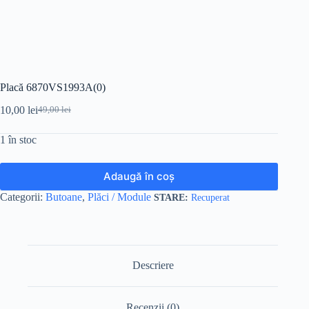
Placă 6870VS1993A(0)
10,00
lei
49,00
lei
Prețul
Prețul
inițial
curent
1 în stoc
a
este:
fost:
10,00 lei.
49,00 lei.
Adaugă în coș
Categorii:
Butoane
,
Plăci / Module
Recuperat
Descriere
Recenzii (0)