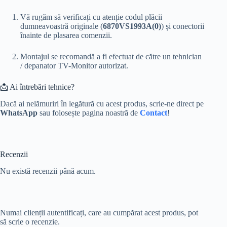
Vă rugăm să verificați cu atenție codul plăcii
dumneavoastră originale (
6870VS1993A(0)
) și conectorii
înainte de plasarea comenzii.
Montajul se recomandă a fi efectuat de către un tehnician
/ depanator TV-Monitor autorizat.
📩 Ai întrebări tehnice?
Dacă ai nelămuriri în legătură cu acest produs, scrie-ne direct pe
WhatsApp
sau folosește pagina noastră de
Contact
!
Recenzii
Nu există recenzii până acum.
Numai clienții autentificați, care au cumpărat acest produs, pot
să scrie o recenzie.