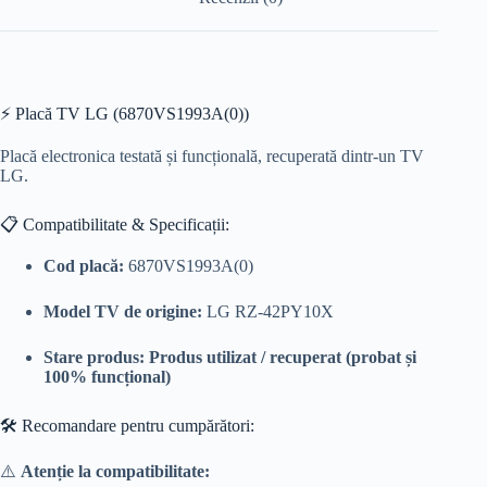
⚡ Placă TV LG (6870VS1993A(0))
Placă electronica testată și funcțională, recuperată dintr-un TV
LG.
📋 Compatibilitate & Specificații:
Cod placă:
6870VS1993A(0)
Model TV de origine:
LG RZ-42PY10X
Stare produs:
Produs utilizat / recuperat (probat și
100% funcțional)
🛠️ Recomandare pentru cumpărători:
⚠️
Atenție la compatibilitate: