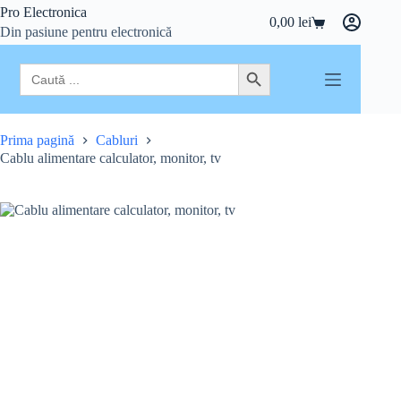
Sari
Pro Electronica
0,00
lei
la
Coș
Din pasiune pentru electronică
conținut
de
cumpărături
Search
Search Button
for:
Prima pagină
Cabluri
Cablu alimentare calculator, monitor, tv