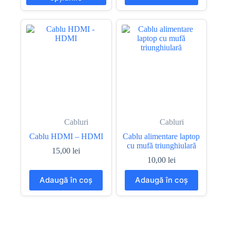
până
are
la
mai
5,00 lei
multe
variații.
Opțiunile
pot
fi
alese
în
pagina
produsului.
Cabluri
Cabluri
Cablu HDMI – HDMI
Cablu alimentare laptop
cu mufă triunghiulară
15,00
lei
10,00
lei
Adaugă în coș
Adaugă în coș