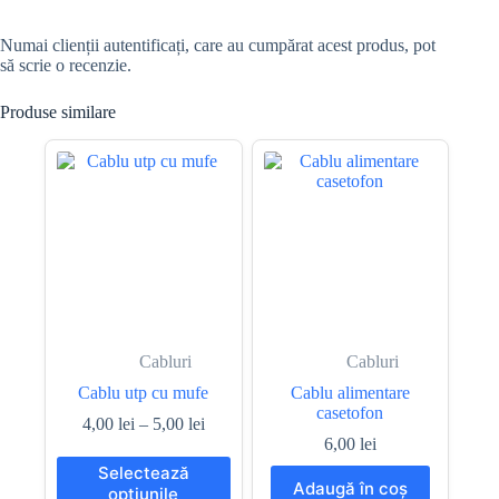
Numai clienții autentificați, care au cumpărat acest produs, pot
să scrie o recenzie.
Produse similare
Cabluri
Cabluri
Cablu utp cu mufe
Cablu alimentare
casetofon
Interval
4,00
lei
–
5,00
lei
de
6,00
lei
prețuri:
Acest
Selectează
4,00 lei
produs
Adaugă în coș
opțiunile