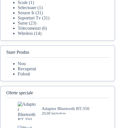
Scule
(1)
Selectoare
(1)
Senzor Ir
(31)
Suporturi Tv
(31)
Surse
(23)
Telecomenzi
(6)
Wireless
(14)
Stare Produs
Nou
Recuperat
Folosit
Oferte speciale
Adaptor Bluetooth BT-350
20,00
lei
25,00
lei
Prețul
Prețul
inițial
curent
a
este: