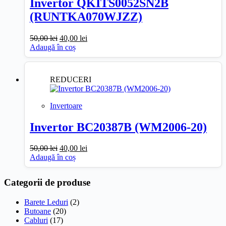
Invertor QKITS0052SN2B
(RUNTKA070WJZZ)
Prețul
Prețul
50,00
lei
40,00
lei
inițial
curent
Adaugă în coș
a
este:
fost:
40,00 lei.
50,00 lei.
REDUCERI
Invertoare
Invertor BC20387B (WM2006-20)
Prețul
Prețul
50,00
lei
40,00
lei
inițial
curent
Adaugă în coș
a
este:
fost:
40,00 lei.
Categorii de produse
50,00 lei.
Barete Leduri
(2)
Butoane
(20)
Cabluri
(17)