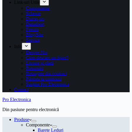
Link-uri Utile
Componente
Scheme
Dump-uri
Datasheet
Forum
Blog/Site
Service
Info
Despre Noi
Cum descarc un fişier?
Livrare și plată
Returnări
Retragere din contract
Părerea ta contează
Susține Pro Electronica
Contact
Pro Electronica
Din pasiune pentru electronică
Produse
Componente
Barete Leduri