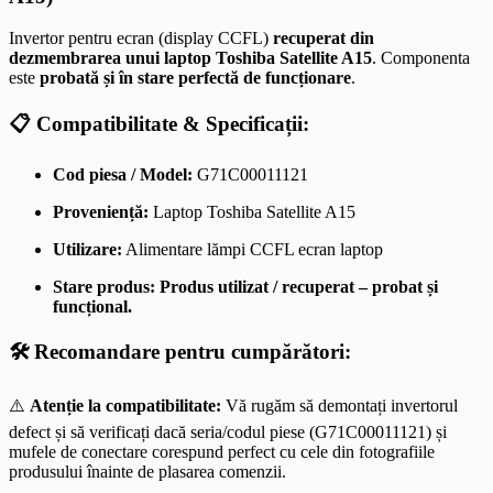
Invertor pentru ecran (display CCFL)
recuperat din
dezmembrarea unui laptop Toshiba Satellite A15
. Componenta
este
probată și în stare perfectă de funcționare
.
📋 Compatibilitate & Specificații:
Cod piesa / Model:
G71C00011121
Proveniență:
Laptop Toshiba Satellite A15
Utilizare:
Alimentare lămpi CCFL ecran laptop
Stare produs:
Produs utilizat / recuperat – probat și
funcțional.
🛠️ Recomandare pentru cumpărători:
⚠️
Atenție la compatibilitate:
Vă rugăm să demontați invertorul
defect și să verificați dacă seria/codul piese (G71C00011121) și
mufele de conectare corespund perfect cu cele din fotografiile
produsului înainte de plasarea comenzii.