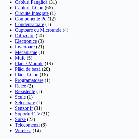
Cabluri Panglică
(31)
Cabluri T-Con
(66)
Circuite Integrate
(1)
Componente Pc
(12)
Condensatoare
(1)
Cuptoare cu Microunde
(4)
Difuzoare
(50)
Electronice
(3)
Invertoare
(21)
Mecanisme
(1)
Mufe
(5)
Plăci / Module
(19)
Plăci de bază
(20)
Plăci T-Con
(16)
Programatoare
(1)
Relee
(2)
Rezistențe
(1)
Scule
(1)
Selectoare
(1)
Senzor Ir
(31)
Suporturi Tv
(31)
Surse
(23)
Telecomenzi
(6)
Wireless
(14)