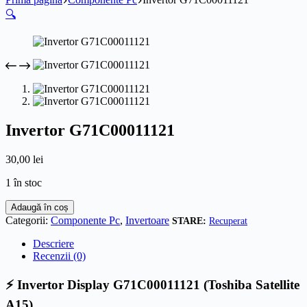
🔍
Invertor G71C00011121
30,00
lei
1 în stoc
Cantitate
Adaugă în coș
Invertor
Categorii:
Componente Pc
,
Invertoare
Recuperat
G71C00011121
Descriere
Recenzii (0)
⚡ Invertor Display G71C00011121 (Toshiba Satellite
A15)