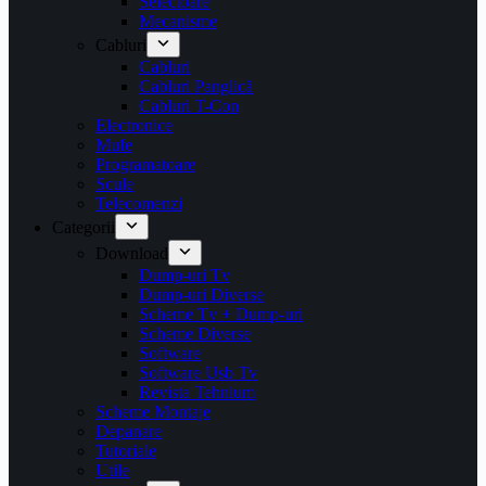
Selectoare
Mecanisme
Cabluri
Cabluri
Cabluri Panglică
Cabluri T-Con
Electronice
Mufe
Programatoare
Scule
Telecomenzi
Categorii
Download
Dump-uri Tv
Dump-uri Diverse
Scheme Tv + Dump-uri
Scheme Diverse
Software
Software Usb Tv
Revista Tehnium
Scheme Montaje
Depanare
Tutoriale
Utile