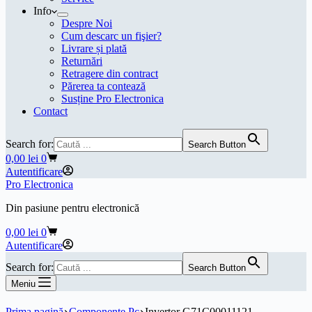
Info
Despre Noi
Cum descarc un fişier?
Livrare și plată
Returnări
Retragere din contract
Părerea ta contează
Susține Pro Electronica
Contact
Search for:
Search Button
Coș
0,00
lei
0
de
Autentificare
cumpărături
Pro Electronica
Din pasiune pentru electronică
Coș
0,00
lei
0
de
Autentificare
cumpărături
Search for:
Search Button
Meniu
Prima pagină
Componente Pc
Invertor G71C00011121