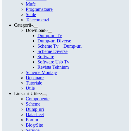
Mufe
Programatoare
Scule
Telecomenzi
Categorii
Download
Dump-uri Tv
Dump-uri Diverse
Scheme Tv + Dump-uri
Scheme Diverse
Software
Software Usb Tv
Revista Tehnium
Scheme Montaje
Depanare
Tutoriale
Utile
Link-uri Utile
Componente
Scheme
Dump-uri
Datasheet
Forum
Blog/Site
Service