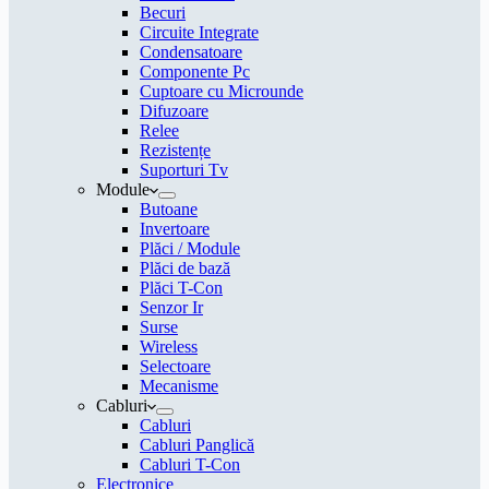
Becuri
Circuite Integrate
Condensatoare
Componente Pc
Cuptoare cu Microunde
Difuzoare
Relee
Rezistențe
Suporturi Tv
Module
Butoane
Invertoare
Plăci / Module
Plăci de bază
Plăci T-Con
Senzor Ir
Surse
Wireless
Selectoare
Mecanisme
Cabluri
Cabluri
Cabluri Panglică
Cabluri T-Con
Electronice