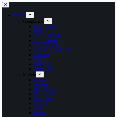
Sari
la
conținut
Produse
Componente
Barete Leduri
Becuri
Circuite Integrate
Condensatoare
Componente Pc
Cuptoare cu Microunde
Difuzoare
Relee
Rezistențe
Suporturi Tv
Module
Butoane
Invertoare
Plăci / Module
Plăci de bază
Plăci T-Con
Senzor Ir
Surse
Wireless