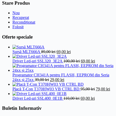
Stare Produs
Nou
Recuperat
Recondiționat
Folosit
Oferte speciale
Prețul
Prețul
Sursă MLT666A
89,00
lei
69,00
lei
inițial
curent
a
este:
Prețul
Prețul
Driver Led-uri SSL320_3E2A
100,00
lei
69,00
lei
fost:
69,00 lei.
inițial
curent
89,00 lei.
a
este:
fost:
69,00 lei.
Programator CH341A pentru FLASH, EEPROM din Seria
Prețul
Prețul
100,00 lei.
24xx și 25xx
39,00
lei
29,00
lei
inițial
curent
a
este:
Prețul
Pre
Placă T-Con T370HW03 VB CTRL BD
95,00
lei
79,00
lei
fost:
29,00 lei.
inițial
cur
39,00 lei.
Prețul
Prețul
a
este
Driver Led-uri SSL400_0E1B
110,00
lei
69,00
lei
inițial
curent
fost:
79,0
a
este:
95,00 lei.
Buletin Informativ
fost:
69,00 lei.