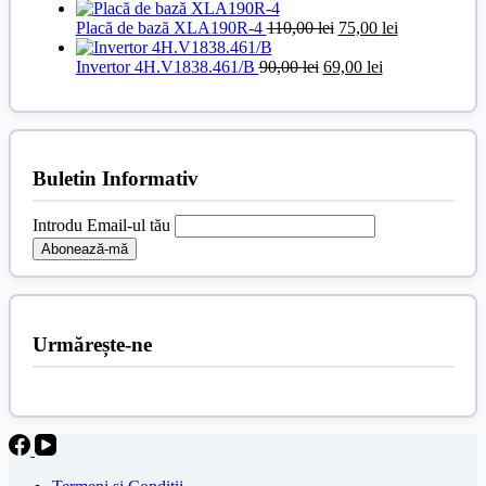
inițial
fost:
curent
250,00 le
a
Prețul
300,00 lei.
este:
Prețul
Placă de bază XLA190R-4
110,00
lei
75,00
lei
fost:
inițial
80,00 lei.
curent
100,00 lei.
Prețul
a
Prețul
este:
Invertor 4H.V1838.461/B
90,00
lei
69,00
lei
inițial
fost:
curent
75,00 lei.
a
110,00 lei.
este:
fost:
69,00 lei.
90,00 lei.
Buletin Informativ
Introdu Email-ul tău
Urmărește-ne