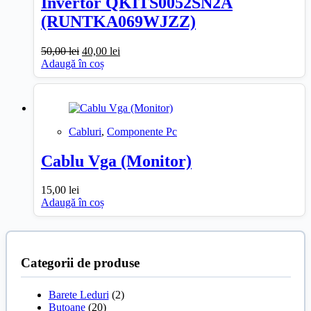
Invertor QKITS0052SN2A
(RUNTKA069WJZZ)
Prețul
Prețul
50,00
lei
40,00
lei
inițial
curent
Adaugă în coș
a
este:
fost:
40,00 lei.
50,00 lei.
Cabluri
,
Componente Pc
Cablu Vga (Monitor)
15,00
lei
Adaugă în coș
Categorii de produse
Barete Leduri
(2)
Butoane
(20)