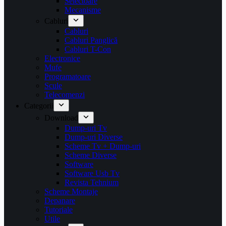
Selectoare
Mecanisme
Cabluri
Cabluri
Cabluri Panglică
Cabluri T-Con
Electronice
Mufe
Programatoare
Scule
Telecomenzi
Categorii
Download
Dump-uri Tv
Dump-uri Diverse
Scheme Tv + Dump-uri
Scheme Diverse
Software
Software Usb Tv
Revista Tehnium
Scheme Montaje
Depanare
Tutoriale
Utile