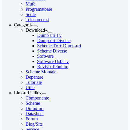
Mufe
Programatoare
Scule
Telecomenzi
Categorii
Download
Dump-uri Tv
Dump-uri Diverse
Scheme Tv + Dump-uri
Scheme Diverse
Software
Software Usb Tv
Revista Tehnium
Scheme Montaje
Depanare
Tutoriale
Utile
Link-uri Utile
Componente
Scheme
Dump-uri
Datasheet
Forum
Blog/Site
Service