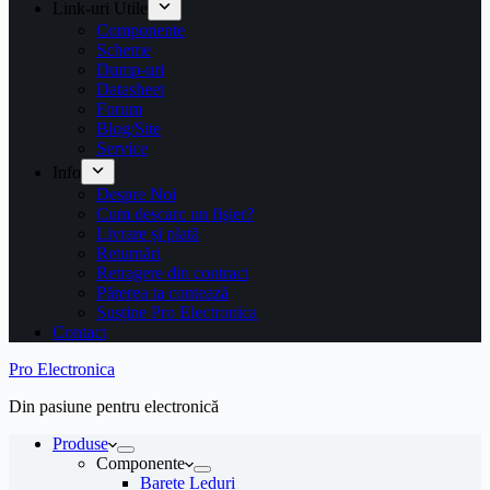
Link-uri Utile
Componente
Scheme
Dump-uri
Datasheet
Forum
Blog/Site
Service
Info
Despre Noi
Cum descarc un fişier?
Livrare și plată
Returnări
Retragere din contract
Părerea ta contează
Susține Pro Electronica
Contact
Pro Electronica
Din pasiune pentru electronică
Produse
Componente
Barete Leduri