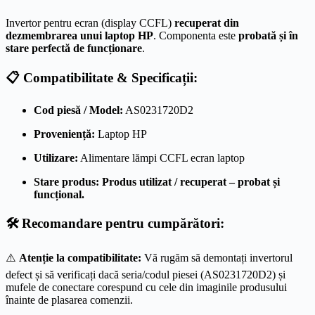
Invertor pentru ecran (display CCFL)
recuperat din
dezmembrarea unui laptop HP
. Componenta este
probată și în
stare perfectă de funcționare
.
📋 Compatibilitate & Specificații:
Cod piesă / Model:
AS0231720D2
Proveniență:
Laptop HP
Utilizare:
Alimentare lămpi CCFL ecran laptop
Stare produs:
Produs utilizat / recuperat – probat și
funcțional.
🛠️ Recomandare pentru cumpărători:
⚠️
Atenție la compatibilitate:
Vă rugăm să demontați invertorul
defect și să verificați dacă seria/codul piesei (AS0231720D2) și
mufele de conectare corespund cu cele din imaginile produsului
înainte de plasarea comenzii.