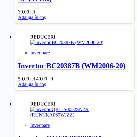
39,00
lei
Adaugă în coș
REDUCERI
Invertoare
Invertor BC20387B (WM2006-20)
Prețul
Prețul
50,00
lei
40,00
lei
inițial
curent
Adaugă în coș
a
este:
fost:
40,00 lei.
50,00 lei.
REDUCERI
Invertoare