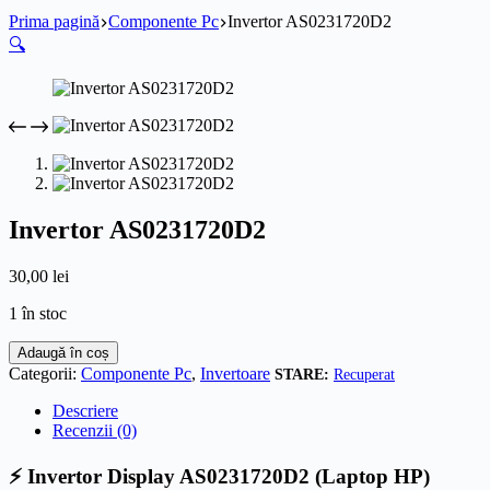
Prima pagină
Componente Pc
Invertor AS0231720D2
🔍
Invertor AS0231720D2
30,00
lei
1 în stoc
Cantitate
Adaugă în coș
Invertor
Categorii:
Componente Pc
,
Invertoare
Recuperat
AS0231720D2
Descriere
Recenzii (0)
⚡ Invertor Display AS0231720D2 (Laptop HP)