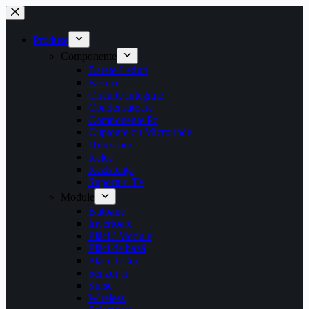
Sari
la
conținut
Produse
Componente
Barete Leduri
Becuri
Circuite Integrate
Condensatoare
Componente Pc
Cuptoare cu Microunde
Difuzoare
Relee
Rezistențe
Suporturi Tv
Module
Butoane
Invertoare
Plăci / Module
Plăci de bază
Plăci T-Con
Senzor Ir
Surse
Wireless