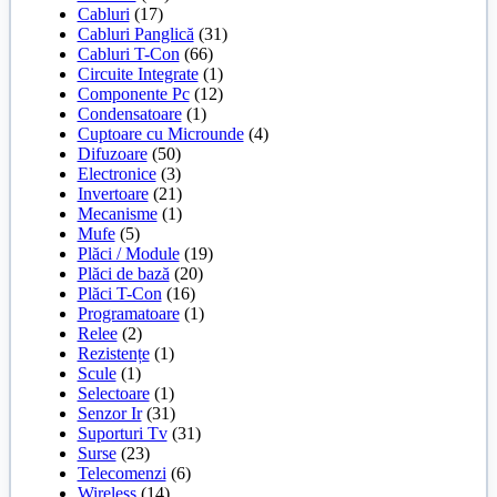
Cabluri
(17)
Cabluri Panglică
(31)
Cabluri T-Con
(66)
Circuite Integrate
(1)
Componente Pc
(12)
Condensatoare
(1)
Cuptoare cu Microunde
(4)
Difuzoare
(50)
Electronice
(3)
Invertoare
(21)
Mecanisme
(1)
Mufe
(5)
Plăci / Module
(19)
Plăci de bază
(20)
Plăci T-Con
(16)
Programatoare
(1)
Relee
(2)
Rezistențe
(1)
Scule
(1)
Selectoare
(1)
Senzor Ir
(31)
Suporturi Tv
(31)
Surse
(23)
Telecomenzi
(6)
Wireless
(14)