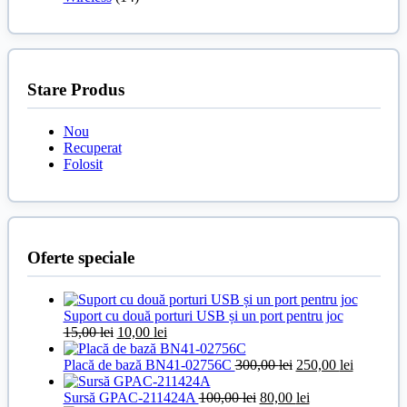
Stare Produs
Nou
Recuperat
Folosit
Oferte speciale
Suport cu două porturi USB și un port pentru joc
Prețul
Prețul
15,00
lei
10,00
lei
inițial
curent
a
este:
Prețul
Prețul
Placă de bază BN41-02756C
300,00
lei
250,00
lei
fost:
10,00 lei.
inițial
curent
15,00 lei.
Prețul
a
Prețul
este:
Sursă GPAC-211424A
100,00
lei
80,00
lei