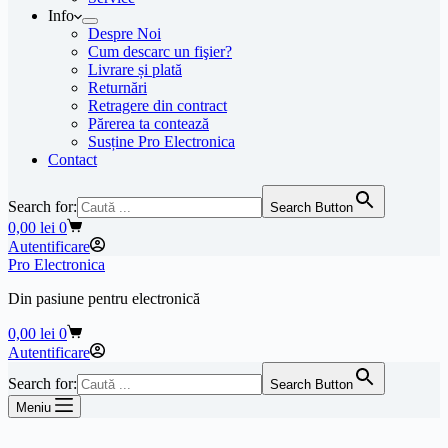
Info
Despre Noi
Cum descarc un fişier?
Livrare și plată
Returnări
Retragere din contract
Părerea ta contează
Susține Pro Electronica
Contact
Search for:
Search Button
Coș
0,00
lei
0
de
Autentificare
cumpărături
Pro Electronica
Din pasiune pentru electronică
Coș
0,00
lei
0
de
Autentificare
cumpărături
Search for:
Search Button
Meniu