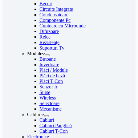
Becuri
Circuite Integrate
Condensatoare
Componente Pc
Cuptoare cu Microunde
Difuzoare
Relee
Rezistențe
Suporturi Tv
Module
Butoane
Invertoare
Plăci / Module
Plăci de bază
Plăci T-Con
Senzor Ir
Surse
Wireless
Selectoare
Mecanisme
Cabluri
Cabluri
Cabluri Panglică
Cabluri T-Con
Electronice