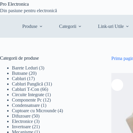
Sari
Pro Electronica
la
Din pasiune pentru electronică
conținut
Produse
Categorii
Link-uri Utile
Categorii de produse
Prima pagi
Barete Leduri
(3)
Butoane
(20)
Cabluri
(17)
Cabluri Panglică
(31)
Cabluri T-Con
(66)
Circuite Integrate
(1)
Componente Pc
(12)
Condensatoare
(1)
Cuptoare cu Microunde
(4)
Difuzoare
(50)
Electronice
(3)
Invertoare
(21)
Mecanisme
(1)