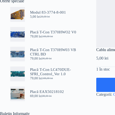
Oferte speciale
Modul 83-3774-8-001
5,00
lei
20,00
lei
Prețul
Prețul
inițial
curent
a
este:
fost:
5,00 lei.
Placă T-Con T370HWO2 V0
20,00 lei.
79,00
lei
100,00
lei
Prețul
Prețul
inițial
curent
a
este:
Cablu alime
Placă T-Con T370HW03 VB
fost:
79,00 lei.
CTRL BD
100,00 lei.
5,00
lei
79,00
lei
95,00
lei
Prețul
Prețul
inițial
curent
a
este:
1 în stoc
Placă T-Con LC470DUE-
fost:
79,00 lei.
SFRI_Control_Ver 1.0
95,00 lei.
79,00
lei
100,00
lei
Prețul
Prețul
inițial
curent
a
este:
Placă EAX50218102
fost:
79,00 lei.
Categorii:
C
69,00
lei
100,00 lei.
89,00
lei
Prețul
Prețul
inițial
curent
a
este:
fost:
69,00 lei.
Buletin Informativ
89,00 lei.