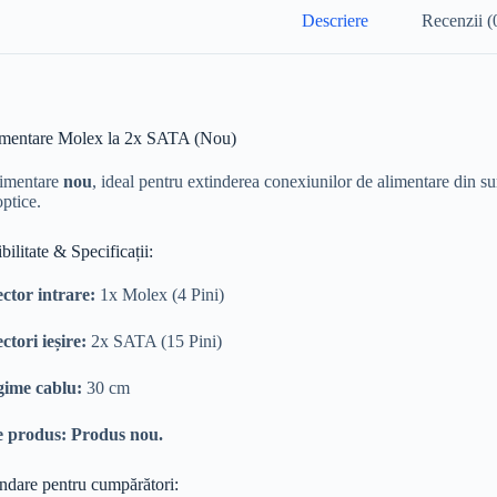
Descriere
Recenzii (
imentare Molex la 2x SATA (Nou)
limentare
nou
, ideal pentru extinderea conexiunilor de alimentare din s
optice.
ilitate & Specificații:
ctor intrare:
1x Molex (4 Pini)
tori ieșire:
2x SATA (15 Pini)
ime cablu:
30 cm
e produs:
Produs nou.
ndare pentru cumpărători: