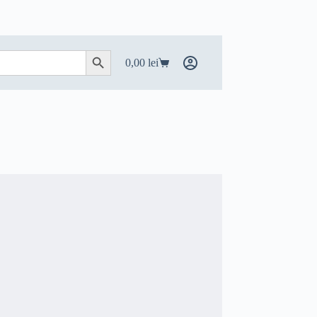
Search Button
0,00
lei
Coș
de
cumpărături