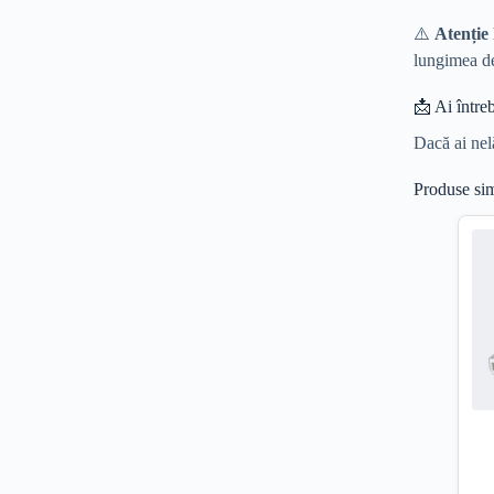
⚠️
Atenție 
lungimea de
📩 Ai între
Dacă ai nel
Produse sim