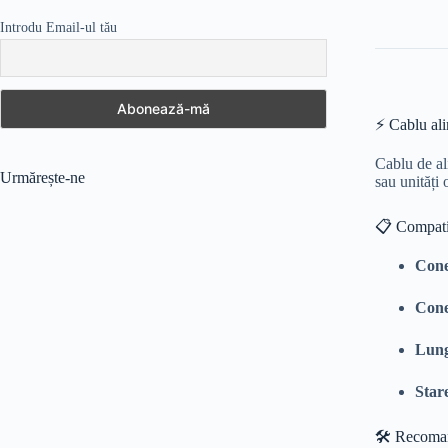
Introdu Email-ul tău
⚡ Cablu al
Cablu de a
Urmărește-ne
sau unități 
📋 Compatib
Cone
Conec
Lung
Star
🛠️ Recoma