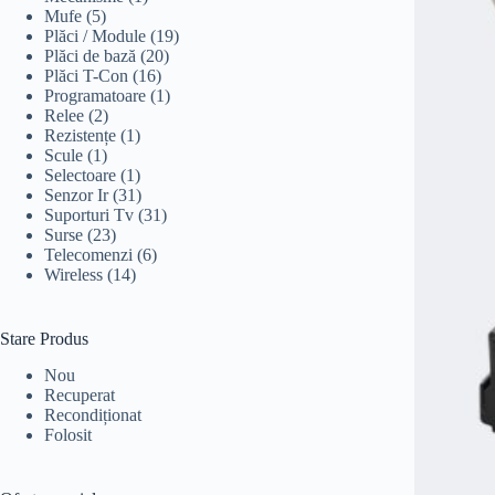
Mufe
(5)
Plăci / Module
(19)
Plăci de bază
(20)
Plăci T-Con
(16)
Programatoare
(1)
Relee
(2)
Rezistențe
(1)
Scule
(1)
Selectoare
(1)
Senzor Ir
(31)
Suporturi Tv
(31)
Surse
(23)
Telecomenzi
(6)
Wireless
(14)
Stare Produs
Nou
Recuperat
Recondiționat
Folosit