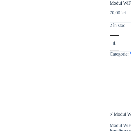
Modul WiFi
70,00
lei
2 în stoc
Cantitate
Modul
WiFi
J20H090
Categorie:
(1-
458-
900-
11)
⚡ Modul Wi
Modul WiFi
funcționar