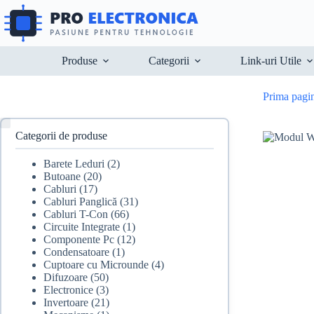
Sari
la
conținut
Produse
Categorii
Link-uri Utile
Prima pagi
Categorii de produse
Barete Leduri
(2)
Butoane
(20)
Cabluri
(17)
Cabluri Panglică
(31)
Cabluri T-Con
(66)
Circuite Integrate
(1)
Componente Pc
(12)
Condensatoare
(1)
Cuptoare cu Microunde
(4)
Difuzoare
(50)
Electronice
(3)
Invertoare
(21)