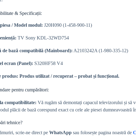
ilitate & Specificații:
piesa / Model modul:
J20H090 (1-458-900-11)
eniență:
TV Sony KDL-32WD754
ă de bază compatibilă (Mainboard):
A2103242A (1-980-335-12)
l ecran (Panel):
S320HF58 V4
e produs:
Produs utilizat / recuperat – probat și funcțional.
ndare pentru cumpărători:
la compatibilitate:
Vă rugăm să demontați capacul televizorului și să v
codul plăcii de bază corespund exact cu cele ale piesei dumneavoastră î
bări tehnice?
ămuriri, scrie-ne direct pe
WhatsApp
sau folosește pagina noastră de
C