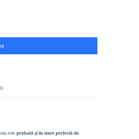
oș
0)
nta este
probată și în stare perfectă de