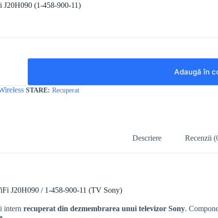
 J20H090 (1-458-900-11)
Adaugă în c
Wireless
Recuperat
Descriere
Recenzii (
Fi J20H090 / 1-458-900-11 (TV Sony)
 intern
recuperat din dezmembrarea unui televizor Sony
. Compone
e
.