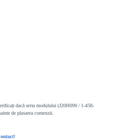
erificați dacă seria modulului (J20H090 / 1-458-
nainte de plasarea comenzii.
ontact
!