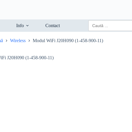
Search
Info
Contact
for:
nă
Wireless
Modul WiFi J20H090 (1-458-900-11)