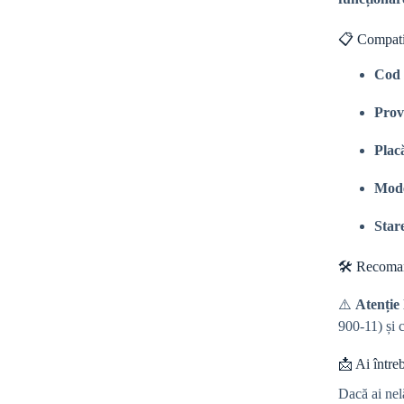
📋 Compatib
Cod 
Prov
Plac
Mode
Star
🛠️ Recoma
⚠️
Atenție 
900-11) și 
📩 Ai între
Dacă ai nel