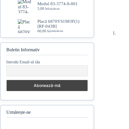
Modul 83-3774-8-001
fost:
95,00 lei.
5,00
lei
110,00 lei.
20,00
lei
Prețul
Prețul
inițial
curent
a
este:
Placă 6870VS1983F(1)
fost:
5,00 lei.
[RF-043B]
20,00 lei.
60,00
lei
100,00
lei
Prețul
Prețul
inițial
curent
a
este:
fost:
60,00 lei.
Buletin Informativ
100,00 lei.
Introdu Email-ul tău
Urmărește-ne