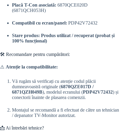
Placă T-Con asociată:
6870QCE020D
(6871QCH053H)
Compatibil cu ecran/panel:
PDP42V72432
Stare produs:
Produs utilizat / recuperat (probat și
100% funcțional)
🛠️ Recomandare pentru cumpărători:
⚠️
Atenție la compatibilitate:
Vă rugăm să verificați cu atenție codul plăcii
dumneavoastră originale (
6870QZE017D /
6871QZH049B
), modelul ecranului (
PDP42V72432
) și
conectorii înainte de plasarea comenzii.
Montajul se recomandă a fi efectuat de către un tehnician
/ depanator TV-Monitor autorizat.
📩 Ai întrebări tehnice?