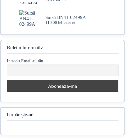
Prețul
Prețul
inițial
curent
a
este:
fost:
79,00 lei.
Sursă BN41-02499A
100,00 lei.
110,00
lei
120,00
lei
Prețul
Prețul
inițial
curent
a
este:
fost:
110,00 lei.
120,00 lei.
Buletin Informativ
Introdu Email-ul tău
Urmărește-ne