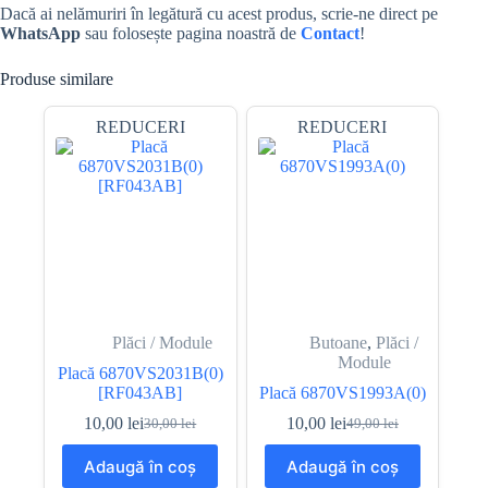
Dacă ai nelămuriri în legătură cu acest produs, scrie-ne direct pe
WhatsApp
sau folosește pagina noastră de
Contact
!
Produse similare
REDUCERI
REDUCERI
Plăci / Module
Butoane
,
Plăci /
Module
Placă 6870VS2031B(0)
[RF043AB]
Placă 6870VS1993A(0)
10,00
lei
10,00
lei
30,00
lei
49,00
lei
Prețul
Prețul
Prețul
Prețul
inițial
curent
inițial
curent
Adaugă în coș
Adaugă în coș
a
este:
a
este: