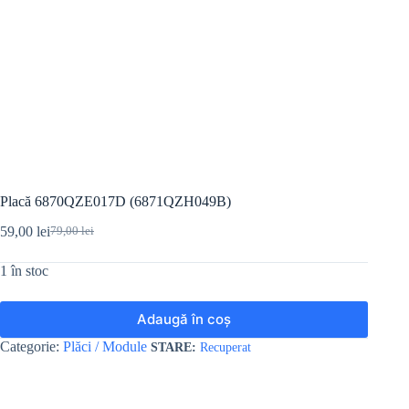
Placă 6870QZE017D (6871QZH049B)
59,00
lei
79,00
lei
Prețul
Prețul
inițial
curent
1 în stoc
a
este:
fost:
59,00 lei.
79,00 lei.
Adaugă în coș
Categorie:
Plăci / Module
Recuperat