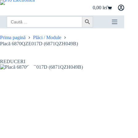
Sari
0,00
lei
la
Coș
conținut
de
Search
Search Button
cumpărături
for:
Prima pagină
Plăci / Module
Placă 6870QZE017D (6871QZH049B)
REDUCERI