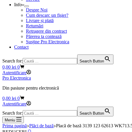
Info
Despre Noi
Cum descarc un fişier?
Livrare și plată
Returnări
Retragere din contract
Părerea ta contează
Susține Pro Electronica
Contact
Search for:
Search Button
Coș
0,00
lei
0
de
Autentificare
cumpărături
Pro Electronica
Din pasiune pentru electronică
Coș
0,00
lei
0
de
Autentificare
cumpărături
Search for:
Search Button
Meniu
Prima pagină
Plăci de bază
Placă de bază 3139 123 62613 WK713.
REDUCERI
🔍