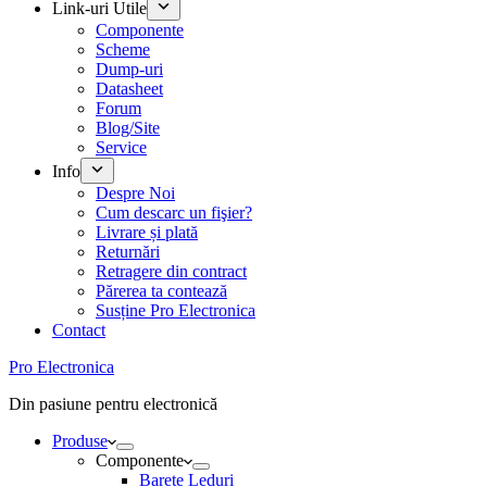
Link-uri Utile
Componente
Scheme
Dump-uri
Datasheet
Forum
Blog/Site
Service
Info
Despre Noi
Cum descarc un fişier?
Livrare și plată
Returnări
Retragere din contract
Părerea ta contează
Susține Pro Electronica
Contact
Pro Electronica
Din pasiune pentru electronică
Produse
Componente
Barete Leduri