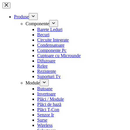
Sari
la
conținut
Produse
Componente
Barete Leduri
Becuri
Circuite Integrate
Condensatoare
Componente Pc
Cuptoare cu Microunde
Difuzoare
Relee
Rezistențe
Suporturi Tv
Module
Butoane
Invertoare
Plăci / Module
Plăci de bază
Plăci T-Con
Senzor Ir
Surse
Wireless