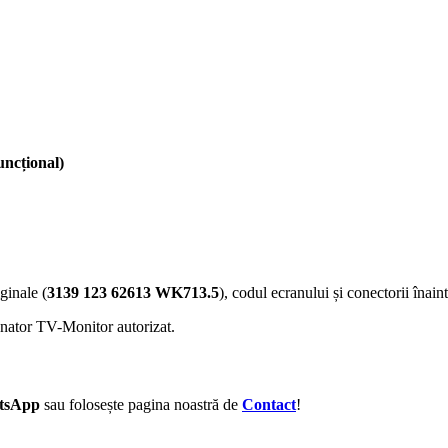
uncțional)
ginale (
3139 123 62613 WK713.5
), codul ecranului și conectorii înai
anator TV-Monitor autorizat.
tsApp
sau folosește pagina noastră de
Contact
!