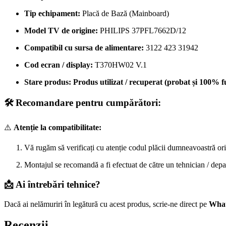
Tip echipament:
Placă de Bază (Mainboard)
Model TV de origine:
PHILIPS 37PFL7662D/12
Compatibil cu sursa de alimentare:
3122 423 31942
Cod ecran / display:
T370HW02 V.1
Stare produs:
Produs utilizat / recuperat (probat și 100% f
🛠️ Recomandare pentru cumpărători:
⚠️
Atenție la compatibilitate:
Vă rugăm să verificați cu atenție codul plăcii dumneavoastră ori
Montajul se recomandă a fi efectuat de către un tehnician / dep
📩 Ai întrebări tehnice?
Dacă ai nelămuriri în legătură cu acest produs, scrie-ne direct pe
Wha
Recenzii