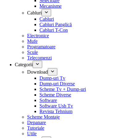
Selectoare
Mecanisme
Cabluri
Cabluri
Cabluri Panglică
Cabluri T-Con
Electronice
Mufe
Programatoare
Scule
Telecomenzi
Categorii
Download
Dump-uri Tv
Dump-uri Diverse
Scheme Tv + Dump-uri
Scheme Diverse
Software
Software Usb Tv
Revista Tehnium
Scheme Montaje
Depanare
Tutoriale
Utile