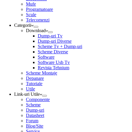
Mufe
Programatoare
Scule
Telecomenzi
Categorii
Download
Dump-uri Tv
Dump-uri Diverse
Scheme Tv + Dump-uri
Scheme Diverse
Software
Software Usb Tv
Revista Tehnium
Scheme Montaje
Depanare
Tutoriale
Utile
Link-uri Utile
Componente
Scheme
Dump-uri
Datasheet
Forum
Blog/Site
Service