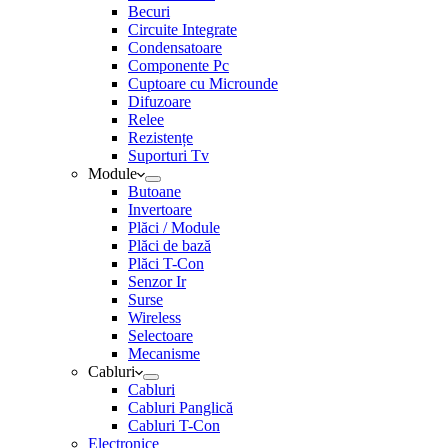
Becuri
Circuite Integrate
Condensatoare
Componente Pc
Cuptoare cu Microunde
Difuzoare
Relee
Rezistențe
Suporturi Tv
Module
Butoane
Invertoare
Plăci / Module
Plăci de bază
Plăci T-Con
Senzor Ir
Surse
Wireless
Selectoare
Mecanisme
Cabluri
Cabluri
Cabluri Panglică
Cabluri T-Con
Electronice