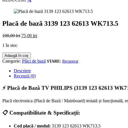
Placă de bază 3139 123 62613 WK713.5
Prețul
Prețul
100,00
lei
75,00
lei
inițial
curent
1 în stoc
a
este:
fost:
75,00 lei.
Cantitate
Adaugă în coș
100,00 lei.
Placă
Categorie:
Plăci de bază
Recuperat
de
bază
Descriere
3139
Recenzii (0)
123
62613
⚡ Placă de Bază TV PHILIPS (3139 123 62613 WK71
WK713.5
Placă electronica (Placă de Bază / Mainboard) testată și funcțională,
📋 Compatibilitate & Specificații:
Cod placă / modul:
3139 123 62613 WK713.5