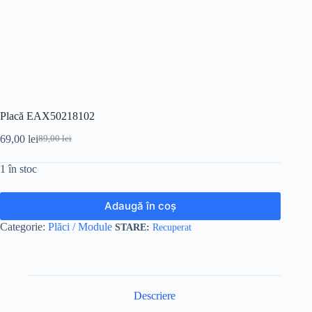
Placă EAX50218102
69,00
lei
89,00
lei
Prețul
Prețul
inițial
curent
1 în stoc
a
este:
fost:
69,00 lei.
89,00 lei.
Adaugă în coș
Categorie:
Plăci / Module
Recuperat
Descriere