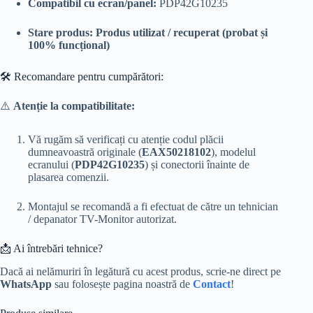
Compatibil cu ecran/panel:
PDP42G10235
Stare produs:
Produs utilizat / recuperat (probat și
100% funcțional)
🛠️ Recomandare pentru cumpărători:
⚠️
Atenție la compatibilitate:
Vă rugăm să verificați cu atenție codul plăcii
dumneavoastră originale (
EAX50218102
), modelul
ecranului (
PDP42G10235
) și conectorii înainte de
plasarea comenzii.
Montajul se recomandă a fi efectuat de către un tehnician
/ depanator TV-Monitor autorizat.
📩 Ai întrebări tehnice?
Dacă ai nelămuriri în legătură cu acest produs, scrie-ne direct pe
WhatsApp
sau folosește pagina noastră de
Contact
!