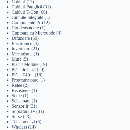
Cabluri
(17)
Cabluri Panglică
(31)
Cabluri T-Con
(66)
Circuite Integrate
(1)
Componente Pc
(12)
Condensatoare
(1)
Cuptoare cu Microunde
(4)
Difuzoare
(50)
Electronice
(3)
Invertoare
(21)
Mecanisme
(1)
Mufe
(5)
Plăci / Module
(19)
Plăci de bază
(20)
Plăci T-Con
(16)
Programatoare
(1)
Relee
(2)
Rezistențe
(1)
Scule
(1)
Selectoare
(1)
Senzor Ir
(31)
Suporturi Tv
(31)
Surse
(23)
Telecomenzi
(6)
Wireless
(14)