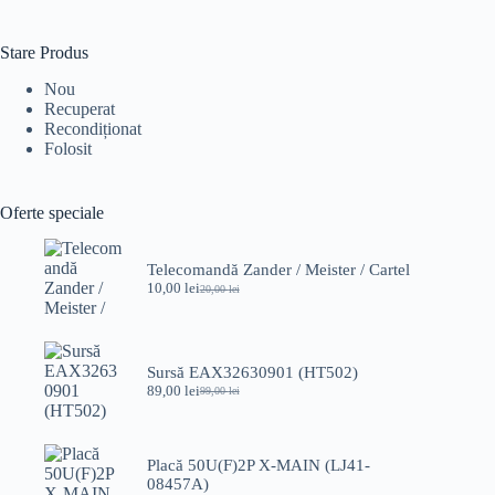
Stare Produs
Nou
Recuperat
Recondiționat
Folosit
Oferte speciale
Telecomandă Zander / Meister / Cartel
10,00
lei
20,00
lei
Prețul
Prețul
inițial
curent
a
este:
fost:
10,00 lei.
20,00 lei.
Sursă EAX32630901 (HT502)
89,00
lei
99,00
lei
Prețul
Prețul
inițial
curent
a
este:
fost:
89,00 lei.
Placă 50U(F)2P X-MAIN (LJ41-
99,00 lei.
08457A)