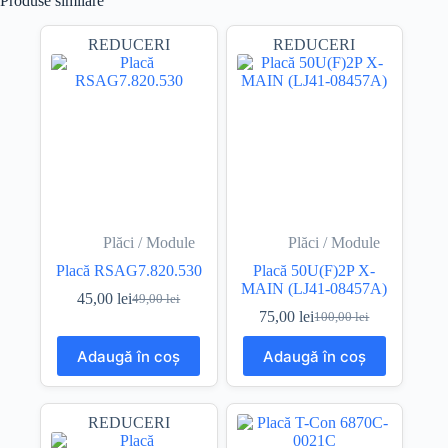
Produse similare
REDUCERI
REDUCERI
Plăci / Module
Plăci / Module
Placă RSAG7.820.530
Placă 50U(F)2P X-
MAIN (LJ41-08457A)
45,00
lei
49,00
lei
Prețul
Prețul
75,00
lei
100,00
lei
inițial
curent
Prețul
Prețul
a
este:
inițial
curent
Adaugă în coș
Adaugă în coș
fost:
45,00 lei.
a
este:
49,00 lei.
fost:
75,00 lei.
100,00 lei.
REDUCERI