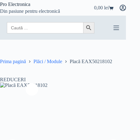
Sari
Pro Electronica
0,00
lei
la
Coș
Din pasiune pentru electronică
conținut
de
cumpărături
Search
Search Button
for:
Prima pagină
Plăci / Module
Placă EAX50218102
REDUCERI