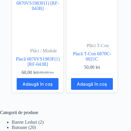
Plăci T-Con
Plăci / Module
Placă T-Con 6870C-
Placă 6870VS1983F(1)
0021C
[RF-043B]
50,00
lei
60,00
lei
100,00
lei
Prețul
Prețul
inițial
curent
Adaugă în coș
Adaugă în coș
a
este:
fost:
60,00 lei.
100,00 lei.
Categorii de produse
Barete Leduri
(2)
Butoane
(20)