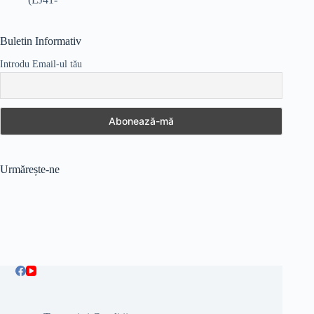
inițial
curent
a
este:
fost:
75,00 lei.
Buletin Informativ
100,00 lei.
Introdu Email-ul tău
Urmărește-ne