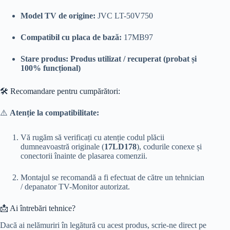
Model TV de origine:
JVC LT-50V750
Compatibil cu placa de bază:
17MB97
Stare produs:
Produs utilizat / recuperat (probat și
100% funcțional)
🛠️ Recomandare pentru cumpărători:
⚠️
Atenție la compatibilitate:
Vă rugăm să verificați cu atenție codul plăcii
dumneavoastră originale (
17LD178
), codurile conexe și
conectorii înainte de plasarea comenzii.
Montajul se recomandă a fi efectuat de către un tehnician
/ depanator TV-Monitor autorizat.
📩 Ai întrebări tehnice?
Dacă ai nelămuriri în legătură cu acest produs, scrie-ne direct pe