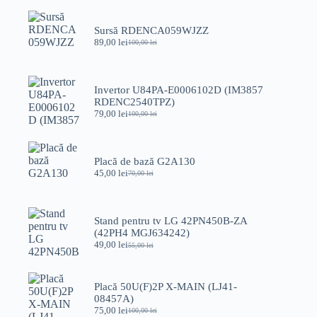
Sursă RDENCA059WJZZ
89,00
lei
100,00
lei
Prețul
Prețul
inițial
curent
a
este:
fost:
89,00 lei.
Invertor U84PA-E0006102D (IM3857
100,00 lei.
RDENC2540TPZ)
79,00
lei
100,00
lei
Prețul
Prețul
inițial
curent
a
este:
fost:
79,00 lei.
Placă de bază G2A130
100,00 lei.
45,00
lei
70,00
lei
Prețul
Prețul
inițial
curent
a
este:
fost:
45,00 lei.
Stand pentru tv LG 42PN450B-ZA
70,00 lei.
(42PH4 MGJ634242)
49,00
lei
55,00
lei
Prețul
Prețul
inițial
curent
a
este:
fost:
49,00 lei.
Placă 50U(F)2P X-MAIN (LJ41-
55,00 lei.
08457A)
75,00
lei
100,00
lei
Prețul
Prețul