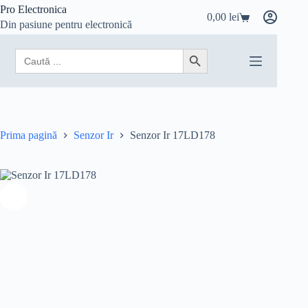
Sari
Pro Electronica
0,00
lei
la
Coș
Din pasiune pentru electronică
conținut
de
cumpărături
Search
Search Button
for:
Prima pagină
Senzor Ir
Senzor Ir 17LD178