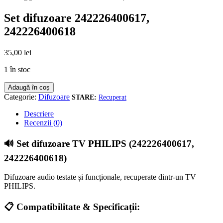
Set difuzoare 242226400617,
242226400618
35,00
lei
1 în stoc
Cantitate
Adaugă în coș
Set
Categorie:
Difuzoare
Recuperat
difuzoare
242226400617,
Descriere
242226400618
Recenzii (0)
🔊 Set difuzoare TV PHILIPS (242226400617,
242226400618)
Difuzoare audio testate și funcționale, recuperate dintr-un TV
PHILIPS.
📋 Compatibilitate & Specificații: