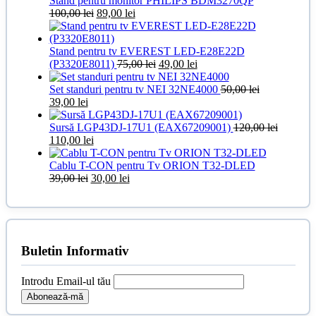
Stand pentru monitor PHILIPS BDM3270QP
Prețul
Prețul
100,00
lei
89,00
lei
inițial
curent
a
este:
fost:
89,00 lei.
Stand pentru tv EVEREST LED-E28E22D
100,00 lei.
Prețul
Prețul
(P3320E8011)
75,00
lei
49,00
lei
inițial
curent
a
este:
Set standuri pentru tv NEI 32NE4000
50,00
lei
Prețul
Prețul
fost:
49,00 lei.
39,00
lei
inițial
curent
75,00 lei.
a
este:
Sursă LGP43DJ-17U1 (EAX67209001)
120,00
lei
fost:
Prețul
39,00 lei.
Prețul
110,00
lei
50,00 lei.
inițial
curent
a
este:
Cablu T-CON pentru Tv ORION T32-DLED
fost:
Prețul
110,00 lei.
Prețul
39,00
lei
30,00
lei
120,00 lei.
inițial
curent
a
este:
fost:
30,00 lei.
39,00 lei.
Buletin Informativ
Introdu Email-ul tău