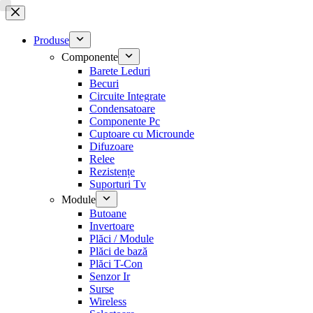
Sari
la
conținut
Produse
Componente
Barete Leduri
Becuri
Circuite Integrate
Condensatoare
Componente Pc
Cuptoare cu Microunde
Difuzoare
Relee
Rezistențe
Suporturi Tv
Module
Butoane
Invertoare
Plăci / Module
Plăci de bază
Plăci T-Con
Senzor Ir
Surse
Wireless