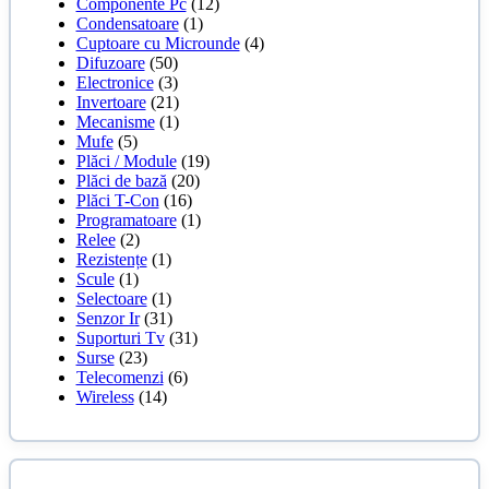
Componente Pc
(12)
Condensatoare
(1)
Cuptoare cu Microunde
(4)
Difuzoare
(50)
Electronice
(3)
Invertoare
(21)
Mecanisme
(1)
Mufe
(5)
Plăci / Module
(19)
Plăci de bază
(20)
Plăci T-Con
(16)
Programatoare
(1)
Relee
(2)
Rezistențe
(1)
Scule
(1)
Selectoare
(1)
Senzor Ir
(31)
Suporturi Tv
(31)
Surse
(23)
Telecomenzi
(6)
Wireless
(14)