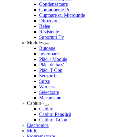
Condensatoare
Componente Pc
Cuptoare cu Microunde
Difuzoare
Relee
Rezistențe
Suporturi Tv
Module
Butoane
Invertoare
Plăci / Module
Plăci de bază
Plăci T-Con
Senzor Ir
Surse
Wireless
Selectoare
Mecanisme
Cabluri
Cabluri
Cabluri Panglică
Cabluri T-Con
Electronice
Mufe
Programatoare