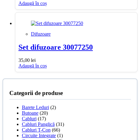
Adaugă în coș
Difuzoare
Set difuzoare 30077250
35,00
lei
Adaugă în coș
Categorii de produse
Barete Leduri
(2)
Butoane
(20)
Cabluri
(17)
Cabluri Panglică
(31)
Cabluri T-Con
(66)
Circuite Integrate
(1)