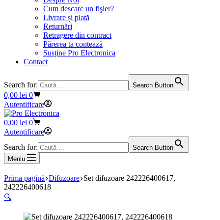
Cum descarc un fişier?
Livrare și plată
Returnări
Retragere din contract
Părerea ta contează
Susține Pro Electronica
Contact
Search for:
Search Button
Coș
0,00
lei
0
de
Autentificare
cumpărături
Coș
0,00
lei
0
de
Autentificare
cumpărături
Search for:
Search Button
Meniu
Prima pagină
Difuzoare
Set difuzoare 242226400617,
242226400618
🔍