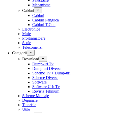
Selectoare
Mecanisme
Cabluri
Cabluri
Cabluri Panglică
Cabluri T-Con
Electronice
Mufe
Programatoare
Scule
Telecomenzi
Categorii
Download
Dump-uri Tv
Dump-uri Diverse
Scheme Tv + Dump-uri
Scheme Diverse
Software
Software Usb Tv
Revista Tehnium
Scheme Montaje
Depanare
Tutoriale
Utile