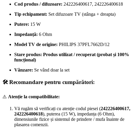
Cod produs / difuzoare:
242226400617, 242226400618
Tip echipament:
Set difuzoare TV (stânga + dreapta)
Putere:
15 W
Impedanță:
6 Ohm
Model TV de origine:
PHILIPS 37PFL7662D/12
Stare produs:
Produs utilizat / recuperat (probat și 100%
funcțional)
Vânzare:
Se vând doar la set
🛠️ Recomandare pentru cumpărători:
⚠️
Atenție la compatibilitate:
Vă rugăm să verificați cu atenție codul piesei (
242226400617,
242226400618
), puterea (15 W), impedanța (6 Ohm),
dimensiunile fizice și sistemul de prindere / mufa înainte de
plasarea comenzii.