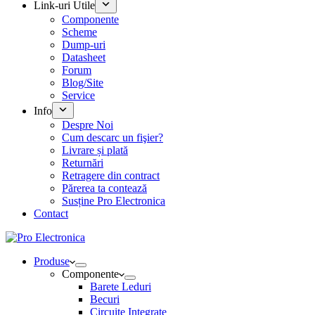
Link-uri Utile
Componente
Scheme
Dump-uri
Datasheet
Forum
Blog/Site
Service
Info
Despre Noi
Cum descarc un fişier?
Livrare și plată
Returnări
Retragere din contract
Părerea ta contează
Susține Pro Electronica
Contact
Produse
Componente
Barete Leduri
Becuri
Circuite Integrate