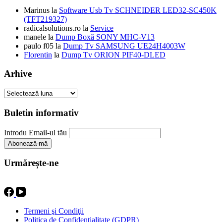
Marinus
la
Software Usb Tv SCHNEIDER LED32-SC450K
(TFT219327)
radicalsolutions.ro
la
Service
manele
la
Dump Boxă SONY MHC-V13
paulo f05
la
Dump Tv SAMSUNG UE24H4003W
Florentin
la
Dump Tv ORION PIF40-DLED
Arhive
Arhive
Buletin informativ
Introdu Email-ul tău
Urmărește-ne
Termeni şi Condiţii
Politica de Confidenţialitate (GDPR)