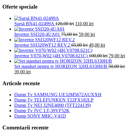
Oferte speciale
Prețul
Prețul
Sursă BN41-02499A
120,00
lei
110,00
lei
inițial
curent
a
Prețul
este:
Prețul
Invertor SSI320-4UA01
75,00
lei
59,00
lei
fost:
inițial
110,00 lei.
curent
120,00 lei.
a
Prețul
este:
Prețul
Invertor SSI320WF12 REV.2
65,00
lei
49,00
lei
fost:
inițial
59,00 lei.
curent
75,00 lei.
a
este:
Prețul
Preț
Invertor V070-W02 (4H.V0708.621C)
100,00
lei
79,00
lei
fost:
49,00 lei.
inițial
cure
65,00 lei.
a
este:
Set standuri pentru tv HORIZON 32HL6330H/B
50,00
lei
Prețul
Prețul
fost:
79,0
39,00
lei
inițial
curent
100,00 lei.
a
este:
Articole recente
fost:
39,00 lei.
50,00 lei.
Dump Tv SAMSUNG UE32M5672AUXXH
Dump Tv TELEFUNKEN T22FX182LP
Dump Tv NEI 32NE4000 (TFT224139)
Dump Tv JVC LT-39VF52K
Dump SONY MHC-V41D
Comentarii recente