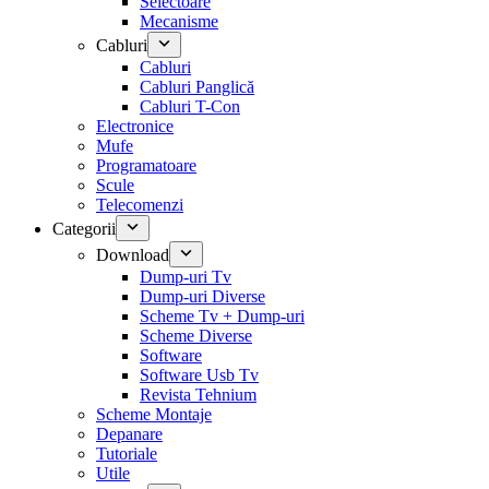
Selectoare
Mecanisme
Cabluri
Cabluri
Cabluri Panglică
Cabluri T-Con
Electronice
Mufe
Programatoare
Scule
Telecomenzi
Categorii
Download
Dump-uri Tv
Dump-uri Diverse
Scheme Tv + Dump-uri
Scheme Diverse
Software
Software Usb Tv
Revista Tehnium
Scheme Montaje
Depanare
Tutoriale
Utile