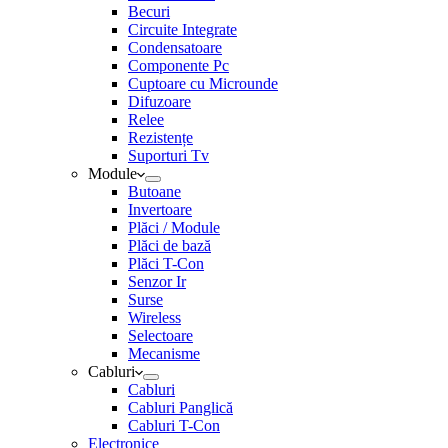
Becuri
Circuite Integrate
Condensatoare
Componente Pc
Cuptoare cu Microunde
Difuzoare
Relee
Rezistențe
Suporturi Tv
Module
Butoane
Invertoare
Plăci / Module
Plăci de bază
Plăci T-Con
Senzor Ir
Surse
Wireless
Selectoare
Mecanisme
Cabluri
Cabluri
Cabluri Panglică
Cabluri T-Con
Electronice