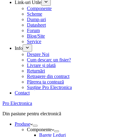
Link-uri Utile
Componente
Scheme
Dump-uri
Datasheet
Forum
Blog/Site
Service
Info
Despre Noi
Cum descarc un fişier?
Livrare și plată
Returnări
Retragere din contract
Părerea ta contează
Susține Pro Electronica
Contact
Pro Electronica
Din pasiune pentru electronică
Produse
Componente
Barete Leduri