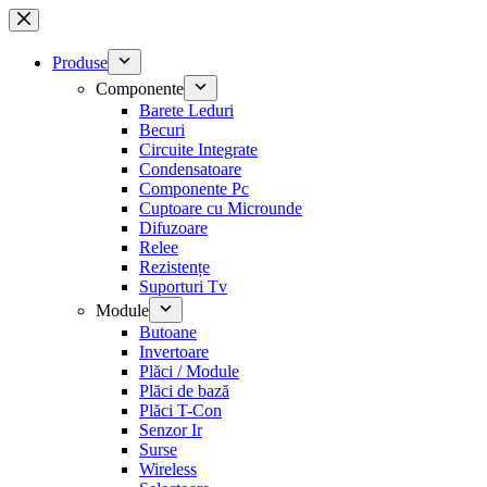
Sari
la
conținut
Produse
Componente
Barete Leduri
Becuri
Circuite Integrate
Condensatoare
Componente Pc
Cuptoare cu Microunde
Difuzoare
Relee
Rezistențe
Suporturi Tv
Module
Butoane
Invertoare
Plăci / Module
Plăci de bază
Plăci T-Con
Senzor Ir
Surse
Wireless