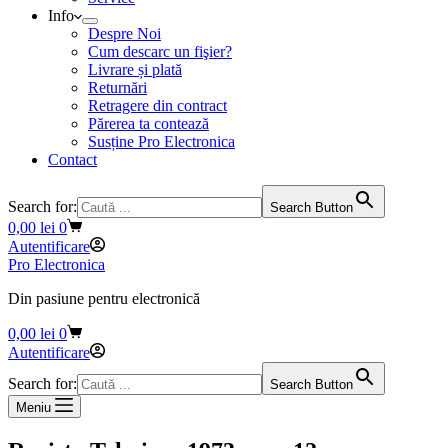
Info
Despre Noi
Cum descarc un fişier?
Livrare și plată
Returnări
Retragere din contract
Părerea ta contează
Susține Pro Electronica
Contact
Search for:
Search Button
Coș
0,00
lei
0
de
Autentificare
cumpărături
Pro Electronica
Din pasiune pentru electronică
Coș
0,00
lei
0
de
Autentificare
cumpărături
Search for:
Search Button
Meniu