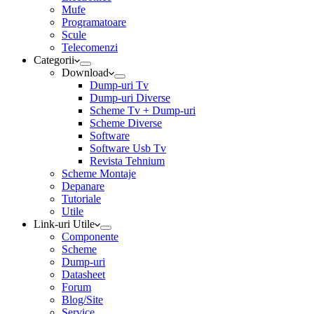
Mufe
Programatoare
Scule
Telecomenzi
Categorii
Download
Dump-uri Tv
Dump-uri Diverse
Scheme Tv + Dump-uri
Scheme Diverse
Software
Software Usb Tv
Revista Tehnium
Scheme Montaje
Depanare
Tutoriale
Utile
Link-uri Utile
Componente
Scheme
Dump-uri
Datasheet
Forum
Blog/Site
Service