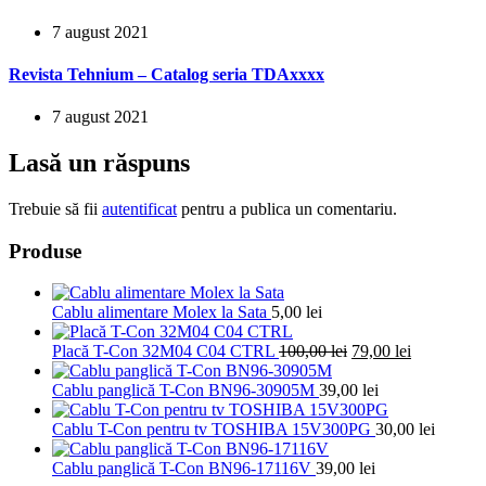
7 august 2021
Revista Tehnium – Catalog seria TDAxxxx
7 august 2021
Lasă un răspuns
Trebuie să fii
autentificat
pentru a publica un comentariu.
Produse
Cablu alimentare Molex la Sata
5,00
lei
Prețul
Prețul
Placă T-Con 32M04 C04 CTRL
100,00
lei
79,00
lei
inițial
curent
a
este:
Cablu panglică T-Con BN96-30905M
39,00
lei
fost:
79,00 lei.
100,00 lei.
Cablu T-Con pentru tv TOSHIBA 15V300PG
30,00
lei
Cablu panglică T-Con BN96-17116V
39,00
lei