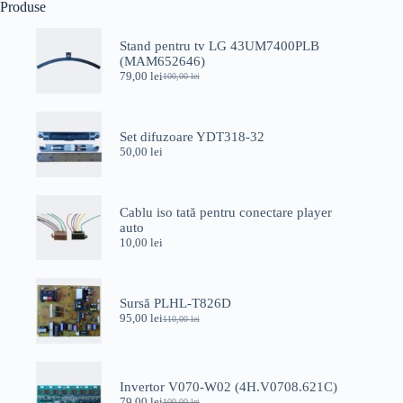
Produse
Stand pentru tv LG 43UM7400PLB
(MAM652646)
79,00
lei
100,00
lei
Prețul
Prețul
inițial
curent
a
este:
fost:
79,00 lei.
Set difuzoare YDT318-32
100,00 lei.
50,00
lei
Cablu iso tată pentru conectare player
auto
10,00
lei
Sursă PLHL-T826D
95,00
lei
110,00
lei
Prețul
Prețul
inițial
curent
a
este:
fost:
95,00 lei.
110,00 lei.
Invertor V070-W02 (4H.V0708.621C)
79,00
lei
100,00
lei