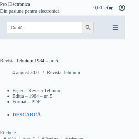
Sari
Pro Electronica
0,00
lei
la
Coș
Din pasiune pentru electronică
conținut
de
cumpărături
Search
Search Button
for:
Revista Tehnium 1984 – nr. 5
4 august 2021
Revista Tehnium
Fișier – Revista Tehnium
Ediția – 1984 – nr. 5
Format – PDF
DESCARCĂ
Etichete