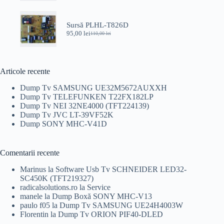
a
este:
fost:
5,00 lei.
25,00 lei.
Sursă PLHL-T826D
95,00
lei
110,00
lei
Prețul
Prețul
inițial
curent
a
este:
fost:
95,00 lei.
110,00 lei.
Articole recente
Dump Tv SAMSUNG UE32M5672AUXXH
Dump Tv TELEFUNKEN T22FX182LP
Dump Tv NEI 32NE4000 (TFT224139)
Dump Tv JVC LT-39VF52K
Dump SONY MHC-V41D
Comentarii recente
Marinus
la
Software Usb Tv SCHNEIDER LED32-
SC450K (TFT219327)
radicalsolutions.ro
la
Service
manele
la
Dump Boxă SONY MHC-V13
paulo f05
la
Dump Tv SAMSUNG UE24H4003W
Florentin
la
Dump Tv ORION PIF40-DLED