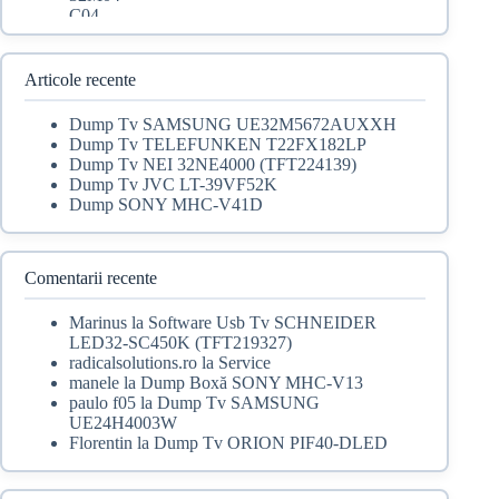
inițial
curent
a
este:
fost:
79,00 lei.
100,00 lei.
Articole recente
Dump Tv SAMSUNG UE32M5672AUXXH
Dump Tv TELEFUNKEN T22FX182LP
Dump Tv NEI 32NE4000 (TFT224139)
Dump Tv JVC LT-39VF52K
Dump SONY MHC-V41D
Comentarii recente
Marinus
la
Software Usb Tv SCHNEIDER
LED32-SC450K (TFT219327)
radicalsolutions.ro
la
Service
manele
la
Dump Boxă SONY MHC-V13
paulo f05
la
Dump Tv SAMSUNG
UE24H4003W
Florentin
la
Dump Tv ORION PIF40-DLED