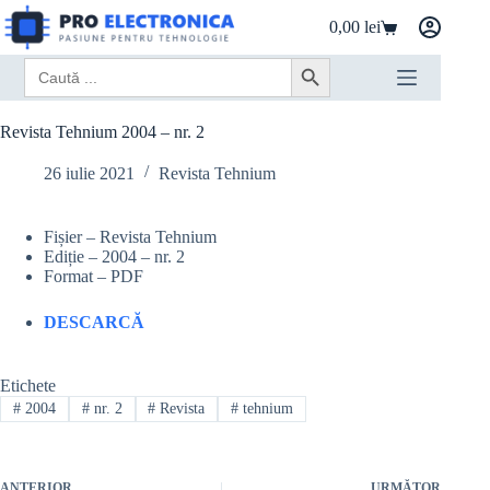
Sari
0,00
lei
la
Coș
conținut
de
Search
Search Button
cumpărături
for:
Revista Tehnium 2004 – nr. 2
26 iulie 2021
Revista Tehnium
Fișier – Revista Tehnium
Ediție – 2004 – nr. 2
Format – PDF
DESCARCĂ
Etichete
#
2004
#
nr. 2
#
Revista
#
tehnium
ANTERIOR
URMĂTOR