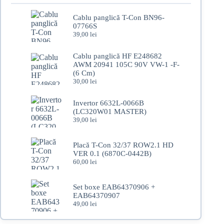
Cablu panglică T-Con BN96-
07766S
39,00
lei
Cablu panglică HF E248682
AWM 20941 105C 90V VW-1 -F-
(6 Cm)
30,00
lei
Invertor 6632L-0066B
(LC320W01 MASTER)
39,00
lei
Placă T-Con 32/37 ROW2.1 HD
VER 0.1 (6870C-0442B)
60,00
lei
Set boxe EAB64370906 +
EAB64370907
49,00
lei