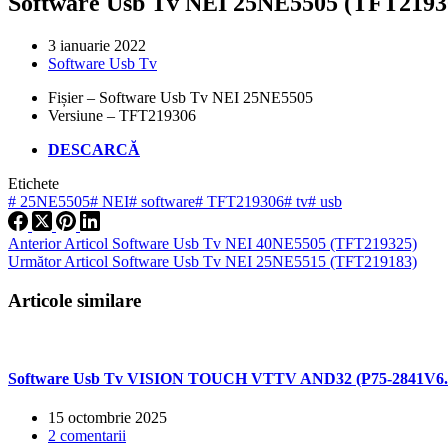
Software Usb Tv NEI 25NE5505 (TFT2193
3 ianuarie 2022
Software Usb Tv
Fișier – Software Usb Tv NEI 25NE5505
Versiune – TFT219306
DESCARCĂ
Etichete
#
25NE5505
#
NEI
#
software
#
TFT219306
#
tv
#
usb
Anterior
Articol
Software Usb Tv NEI 40NE5505 (TFT219325)
Următor
Articol
Software Usb Tv NEI 25NE5515 (TFT219183)
Articole similare
Software Usb Tv VISION TOUCH VTTV AND32 (P75-2841V6.
15 octombrie 2025
2 comentarii