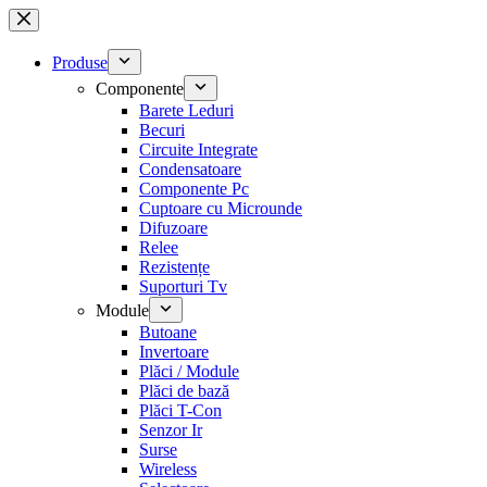
Sari
la
conținut
Produse
Componente
Barete Leduri
Becuri
Circuite Integrate
Condensatoare
Componente Pc
Cuptoare cu Microunde
Difuzoare
Relee
Rezistențe
Suporturi Tv
Module
Butoane
Invertoare
Plăci / Module
Plăci de bază
Plăci T-Con
Senzor Ir
Surse
Wireless