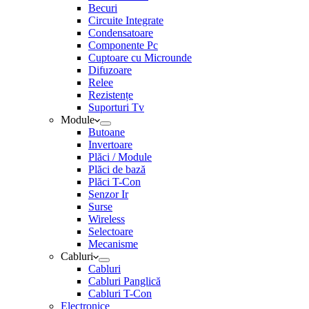
Becuri
Circuite Integrate
Condensatoare
Componente Pc
Cuptoare cu Microunde
Difuzoare
Relee
Rezistențe
Suporturi Tv
Module
Butoane
Invertoare
Plăci / Module
Plăci de bază
Plăci T-Con
Senzor Ir
Surse
Wireless
Selectoare
Mecanisme
Cabluri
Cabluri
Cabluri Panglică
Cabluri T-Con
Electronice