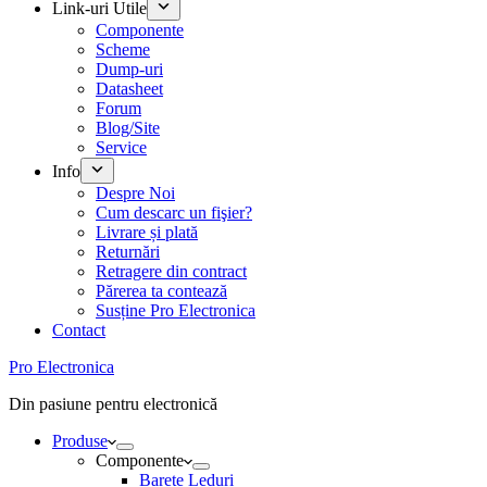
Link-uri Utile
Componente
Scheme
Dump-uri
Datasheet
Forum
Blog/Site
Service
Info
Despre Noi
Cum descarc un fişier?
Livrare și plată
Returnări
Retragere din contract
Părerea ta contează
Susține Pro Electronica
Contact
Pro Electronica
Din pasiune pentru electronică
Produse
Componente
Barete Leduri