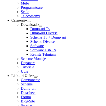
Mufe
Programatoare
Scule
Telecomenzi
Categorii
Download
Dump-uri Tv
Dump-uri Diverse
Scheme Tv + Dump-uri
Scheme Diverse
Software
Software Usb Tv
Revista Tehnium
Scheme Montaje
Depanare
Tutoriale
Utile
Link-uri Utile
Componente
Scheme
Dump-uri
Datasheet
Forum
Blog/Site
Service