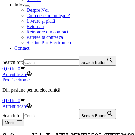
Info
Despre Noi
Cum descarc un fişier?
Livrare și plată
Returnări
Retragere din contract
Părerea ta contează
Susține Pro Electronica
Contact
Search for:
Search Button
Coș
0,00
lei
0
de
Autentificare
cumpărături
Pro Electronica
Din pasiune pentru electronică
Coș
0,00
lei
0
de
Autentificare
cumpărături
Search for:
Search Button
Meniu