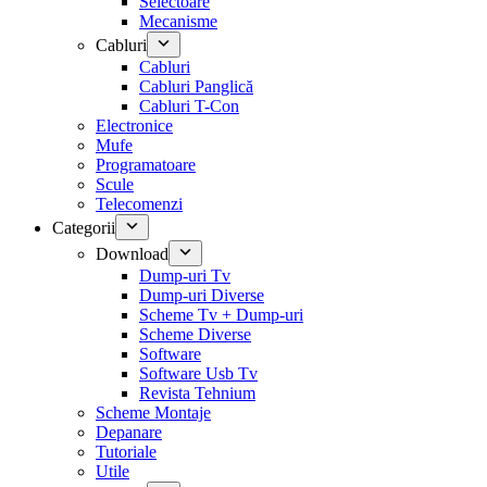
Selectoare
Mecanisme
Cabluri
Cabluri
Cabluri Panglică
Cabluri T-Con
Electronice
Mufe
Programatoare
Scule
Telecomenzi
Categorii
Download
Dump-uri Tv
Dump-uri Diverse
Scheme Tv + Dump-uri
Scheme Diverse
Software
Software Usb Tv
Revista Tehnium
Scheme Montaje
Depanare
Tutoriale
Utile