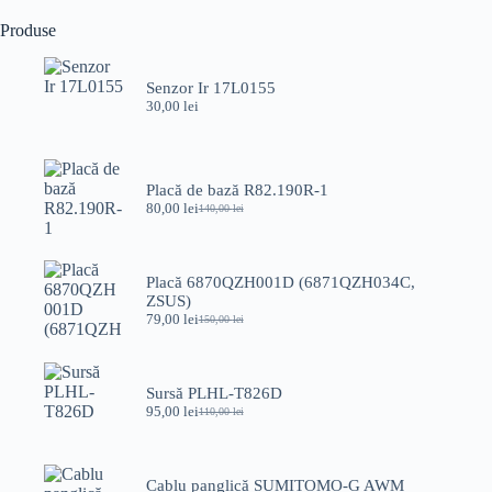
TDAxxxx
Produse
Senzor Ir 17L0155
30,00
lei
Placă de bază R82.190R-1
80,00
lei
140,00
lei
Prețul
Prețul
inițial
curent
a
este:
fost:
80,00 lei.
Placă 6870QZH001D (6871QZH034C,
140,00 lei.
ZSUS)
79,00
lei
150,00
lei
Prețul
Prețul
inițial
curent
a
este:
fost:
79,00 lei.
Sursă PLHL-T826D
150,00 lei.
95,00
lei
110,00
lei
Prețul
Prețul
inițial
curent
a
este:
fost:
95,00 lei.
Cablu panglică SUMITOMO-G AWM
110,00 lei.