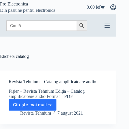
Sari
Pro Electronica
0,00
lei
la
Coș
Din pasiune pentru electronică
conținut
de
cumpărături
Search
Search Button
for:
Etichetă
catalog
Revista Tehnium – Catalog amplificatoare audio
Fișier – Revista Tehnium Ediția – Catalog
amplificatoare audio Format – PDF
Citește mai mult
Revista
Tehnium
Revista Tehnium
7 august 2021
–
Catalog
amplificatoare