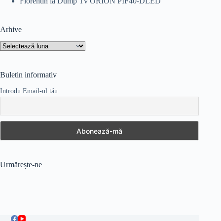
Florentin
la
Dump Tv ORION PIF40-DLED
Arhive
Arhive
Buletin informativ
Introdu Email-ul tău
Urmărește-ne