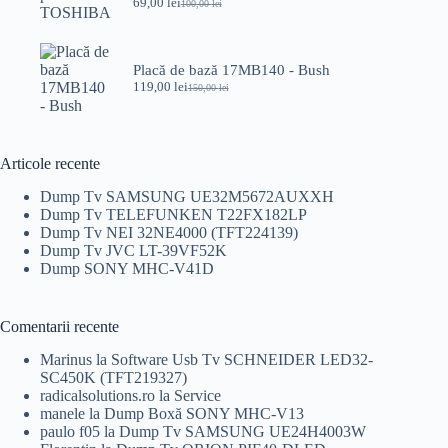
69,00
lei
100,00
lei
Prețul
Prețul
inițial
curent
a
este:
fost:
69,00 lei.
Placă de bază 17MB140 - Bush
100,00 lei.
119,00
lei
150,00
lei
Prețul
Prețul
inițial
curent
a
este:
fost:
119,00 lei.
150,00 lei.
Articole recente
Dump Tv SAMSUNG UE32M5672AUXXH
Dump Tv TELEFUNKEN T22FX182LP
Dump Tv NEI 32NE4000 (TFT224139)
Dump Tv JVC LT-39VF52K
Dump SONY MHC-V41D
Comentarii recente
Marinus
la
Software Usb Tv SCHNEIDER LED32-
SC450K (TFT219327)
radicalsolutions.ro
la
Service
manele
la
Dump Boxă SONY MHC-V13
paulo f05
la
Dump Tv SAMSUNG UE24H4003W