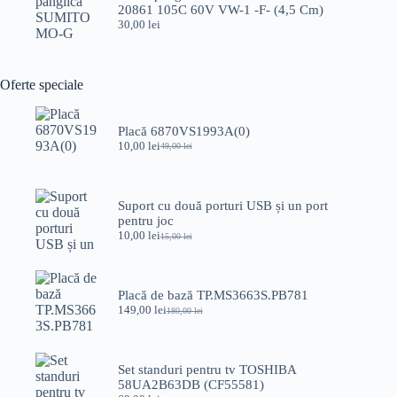
20861 105C 60V VW-1 -F- (4,5 Cm)
30,00
lei
Oferte speciale
Placă 6870VS1993A(0)
10,00
lei
49,00
lei
Prețul
Prețul
inițial
curent
a
este:
fost:
10,00 lei.
Suport cu două porturi USB și un port
49,00 lei.
pentru joc
10,00
lei
15,00
lei
Prețul
Prețul
inițial
curent
a
este:
fost:
10,00 lei.
Placă de bază TP.MS3663S.PB781
15,00 lei.
149,00
lei
180,00
lei
Prețul
Prețul
inițial
curent
a
este:
fost:
149,00 lei.
Set standuri pentru tv TOSHIBA
180,00 lei.
58UA2B63DB (CF55581)