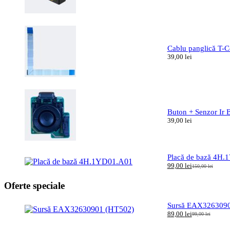
Cablu panglică T
39,00
lei
Buton + Senzor Ir
39,00
lei
Placă de bază 4H
99,00
lei
150,00
lei
Prețul
Prețul
inițial
curent
Oferte speciale
a
este:
fost:
99,00 lei.
150,00 lei.
Sursă EAX3263090
89,00
lei
99,00
lei
Prețul
Prețul
inițial
curent