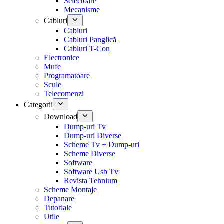
Selectoare
Mecanisme
Cabluri
Cabluri
Cabluri Panglică
Cabluri T-Con
Electronice
Mufe
Programatoare
Scule
Telecomenzi
Categorii
Download
Dump-uri Tv
Dump-uri Diverse
Scheme Tv + Dump-uri
Scheme Diverse
Software
Software Usb Tv
Revista Tehnium
Scheme Montaje
Depanare
Tutoriale
Utile