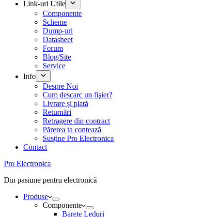
Link-uri Utile
Componente
Scheme
Dump-uri
Datasheet
Forum
Blog/Site
Service
Info
Despre Noi
Cum descarc un fişier?
Livrare și plată
Returnări
Retragere din contract
Părerea ta contează
Susține Pro Electronica
Contact
Pro Electronica
Din pasiune pentru electronică
Produse
Componente
Barete Leduri