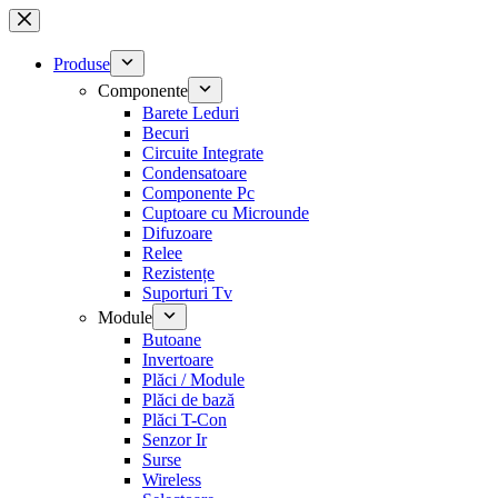
Sari
la
conținut
Produse
Componente
Barete Leduri
Becuri
Circuite Integrate
Condensatoare
Componente Pc
Cuptoare cu Microunde
Difuzoare
Relee
Rezistențe
Suporturi Tv
Module
Butoane
Invertoare
Plăci / Module
Plăci de bază
Plăci T-Con
Senzor Ir
Surse
Wireless