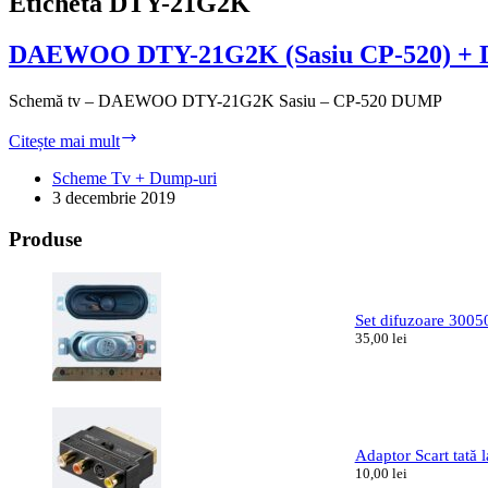
Etichetă
DTY-21G2K
DAEWOO DTY-21G2K (Sasiu CP-520) +
Schemă tv – DAEWOO DTY-21G2K Sasiu – CP-520 DUMP
DAEWOO
Citește mai mult
DTY-
21G2K
Scheme Tv + Dump-uri
(Sasiu
3 decembrie 2019
CP-
520)
Produse
+
DUMP
Set difuzoare 300
35,00
lei
Adaptor Scart tat
10,00
lei