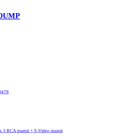
 DUMP
50478
ă la 3 RCA mamă + S-Video mamă