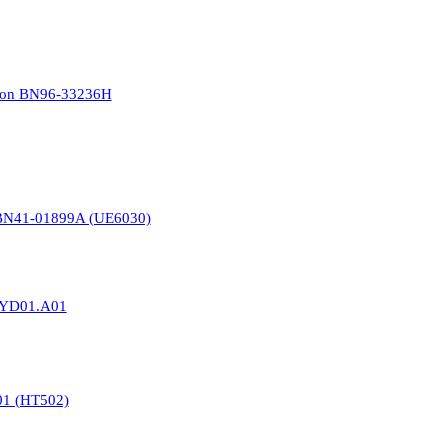
-Con BN96-33236H
 BN41-01899A (UE6030)
.1YD01.A01
1 (HT502)