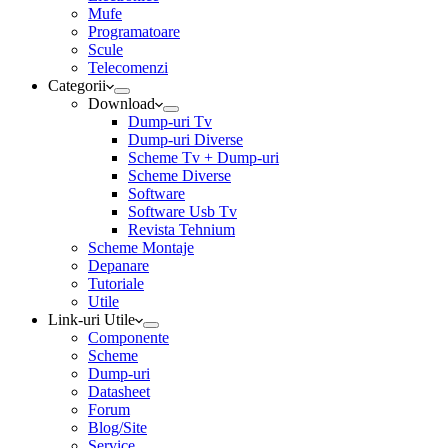
Mufe
Programatoare
Scule
Telecomenzi
Categorii
Download
Dump-uri Tv
Dump-uri Diverse
Scheme Tv + Dump-uri
Scheme Diverse
Software
Software Usb Tv
Revista Tehnium
Scheme Montaje
Depanare
Tutoriale
Utile
Link-uri Utile
Componente
Scheme
Dump-uri
Datasheet
Forum
Blog/Site
Service