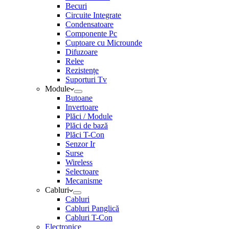
Becuri
Circuite Integrate
Condensatoare
Componente Pc
Cuptoare cu Microunde
Difuzoare
Relee
Rezistențe
Suporturi Tv
Module
Butoane
Invertoare
Plăci / Module
Plăci de bază
Plăci T-Con
Senzor Ir
Surse
Wireless
Selectoare
Mecanisme
Cabluri
Cabluri
Cabluri Panglică
Cabluri T-Con
Electronice