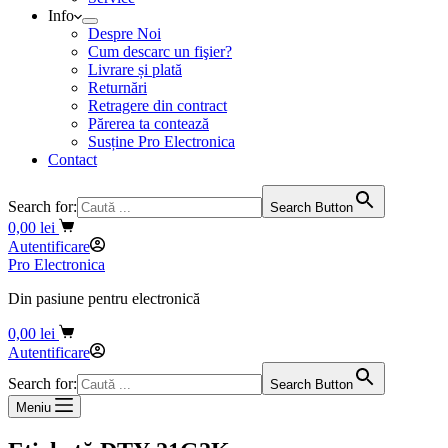
Info
Despre Noi
Cum descarc un fişier?
Livrare și plată
Returnări
Retragere din contract
Părerea ta contează
Susține Pro Electronica
Contact
Search for:
Search Button
Coș
0,00
lei
de
Autentificare
cumpărături
Pro Electronica
Din pasiune pentru electronică
Coș
0,00
lei
de
Autentificare
cumpărături
Search for:
Search Button
Meniu