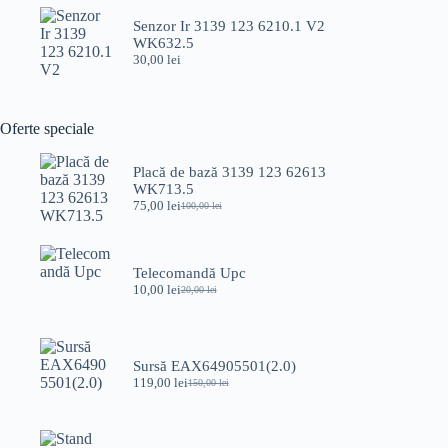
a
este:
fost:
49,00 lei.
Senzor Ir 3139 123 6210.1 V2
75,00 lei.
WK632.5
30,00
lei
Oferte speciale
Placă de bază 3139 123 62613
WK713.5
75,00
lei
100,00
lei
Prețul
Prețul
inițial
curent
a
este:
fost:
75,00 lei.
Telecomandă Upc
100,00 lei.
10,00
lei
20,00
lei
Prețul
Prețul
inițial
curent
a
este:
fost:
10,00 lei.
20,00 lei.
Sursă EAX64905501(2.0)
119,00
lei
150,00
lei
Prețul
Prețul
inițial
curent
a
este:
fost:
119,00 lei.