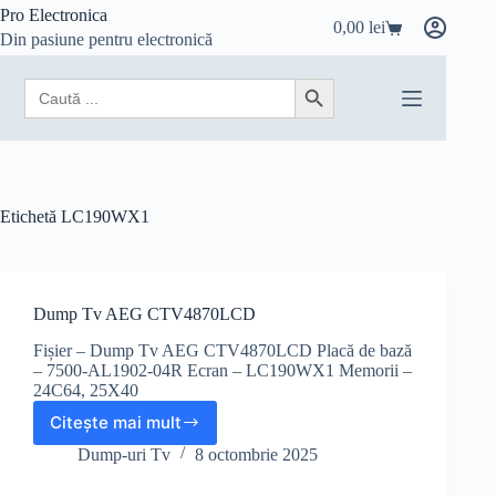
Sari
Pro Electronica
0,00
lei
la
Coș
Din pasiune pentru electronică
conținut
de
cumpărături
Search
Search Button
for:
Etichetă
LC190WX1
Dump Tv AEG CTV4870LCD
Fișier – Dump Tv AEG CTV4870LCD Placă de bază
– 7500-AL1902-04R Ecran – LC190WX1 Memorii –
24C64, 25X40
Citește mai mult
Dump
Tv
Dump-uri Tv
8 octombrie 2025
AEG
CTV4870LCD