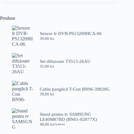
Produse
Senzor Ir DVB-PS13209HCA-06
30,00
lei
Set difuzoare T3513-26AU
35,00
lei
Cablu panglică T-Con BN96-39820G
39,00
lei
Stand pentru tv SAMSUNG
LE40M87BD (BN61-02877X)
49,00
lei
75,00
lei
Prețul
Prețul
inițial
curent