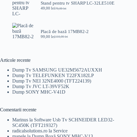
150,00 lei.
Stand pentru tv SHARP LC-32LE510E
49,00
lei
70,00
lei
Prețul
Prețul
inițial
curent
a
este:
fost:
49,00 lei.
70,00 lei.
Placă de bază 17MB82-2
99,00
lei
110,00
lei
Prețul
Prețul
inițial
curent
a
este:
fost:
99,00 lei.
110,00 lei.
Articole recente
Dump Tv SAMSUNG UE32M5672AUXXH
Dump Tv TELEFUNKEN T22FX182LP
Dump Tv NEI 32NE4000 (TFT224139)
Dump Tv JVC LT-39VF52K
Dump SONY MHC-V41D
Comentarii recente
Marinus
la
Software Usb Tv SCHNEIDER LED32-
SC450K (TFT219327)
radicalsolutions.ro
la
Service
manele
la
Dump Boxă SONY MHC-V13