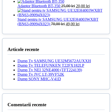
fost:
79,00 lei.
inițial
curen
99,00 lei.
Prețul
a
Prețul
este:
Adaptor Bluetooth BT-350
25,00
lei
20,00
lei
inițial
fost:
curent
40,00 
a
50,00 lei.
este:
fost:
20,00 lei.
Stand pentru tv SAMSUNG UE32EH4003WXBT
Prețul
25,00 lei.
Prețul
(BN63-09094X023)
70,00
lei
49,00
lei
inițial
curent
a
este:
fost:
49,00 lei.
70,00 lei.
Articole recente
Dump Tv SAMSUNG UE32M5672AUXXH
Dump Tv TELEFUNKEN T22FX182LP
Dump Tv NEI 32NE4000 (TFT224139)
Dump Tv JVC LT-39VF52K
Dump SONY MHC-V41D
Comentarii recente