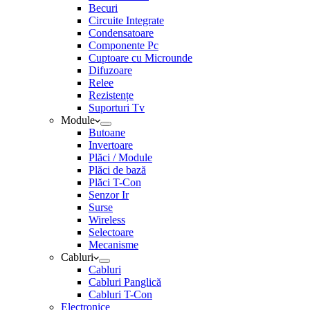
Becuri
Circuite Integrate
Condensatoare
Componente Pc
Cuptoare cu Microunde
Difuzoare
Relee
Rezistențe
Suporturi Tv
Module
Butoane
Invertoare
Plăci / Module
Plăci de bază
Plăci T-Con
Senzor Ir
Surse
Wireless
Selectoare
Mecanisme
Cabluri
Cabluri
Cabluri Panglică
Cabluri T-Con
Electronice