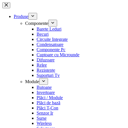
Sari
la
conținut
Produse
Componente
Barete Leduri
Becuri
Circuite Integrate
Condensatoare
Componente Pc
Cuptoare cu Microunde
Difuzoare
Relee
Rezistențe
Suporturi Tv
Module
Butoane
Invertoare
Plăci / Module
Plăci de bază
Plăci T-Con
Senzor Ir
Surse
Wireless