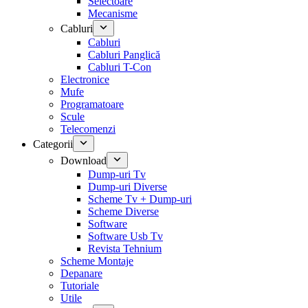
Selectoare
Mecanisme
Cabluri
Cabluri
Cabluri Panglică
Cabluri T-Con
Electronice
Mufe
Programatoare
Scule
Telecomenzi
Categorii
Download
Dump-uri Tv
Dump-uri Diverse
Scheme Tv + Dump-uri
Scheme Diverse
Software
Software Usb Tv
Revista Tehnium
Scheme Montaje
Depanare
Tutoriale
Utile