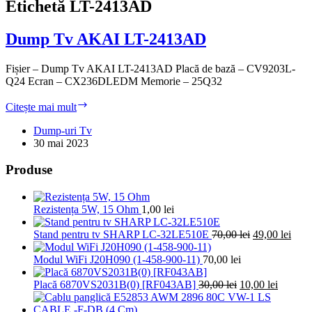
Etichetă
LT-2413AD
Dump Tv AKAI LT-2413AD
Fișier – Dump Tv AKAI LT-2413AD Placă de bază – CV9203L-
Q24 Ecran – CX236DLEDM Memorie – 25Q32
Dump
Citește mai mult
Tv
AKAI
Dump-uri Tv
LT-
30 mai 2023
2413AD
Produse
Rezistența 5W, 15 Ohm
1,00
lei
Prețul
Prețu
Stand pentru tv SHARP LC-32LE510E
70,00
lei
49,00
lei
inițial
cure
a
este:
Modul WiFi J20H090 (1-458-900-11)
70,00
lei
fost:
49,00
Prețul
70,00 lei.
Prețul
Placă 6870VS2031B(0) [RF043AB]
30,00
lei
10,00
lei
inițial
curent
a
este: