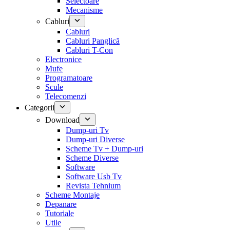
Selectoare
Mecanisme
Cabluri
Cabluri
Cabluri Panglică
Cabluri T-Con
Electronice
Mufe
Programatoare
Scule
Telecomenzi
Categorii
Download
Dump-uri Tv
Dump-uri Diverse
Scheme Tv + Dump-uri
Scheme Diverse
Software
Software Usb Tv
Revista Tehnium
Scheme Montaje
Depanare
Tutoriale
Utile