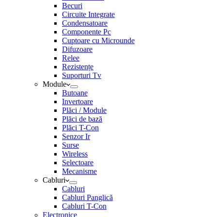
Becuri
Circuite Integrate
Condensatoare
Componente Pc
Cuptoare cu Microunde
Difuzoare
Relee
Rezistențe
Suporturi Tv
Module
Butoane
Invertoare
Plăci / Module
Plăci de bază
Plăci T-Con
Senzor Ir
Surse
Wireless
Selectoare
Mecanisme
Cabluri
Cabluri
Cabluri Panglică
Cabluri T-Con
Electronice