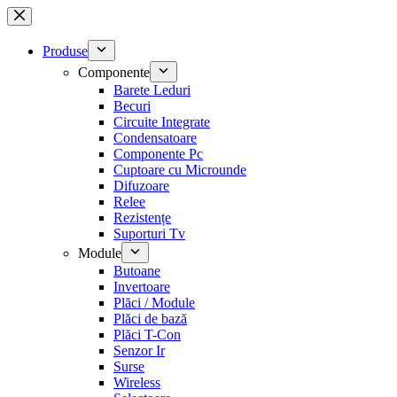
Sari
la
conținut
Produse
Componente
Barete Leduri
Becuri
Circuite Integrate
Condensatoare
Componente Pc
Cuptoare cu Microunde
Difuzoare
Relee
Rezistențe
Suporturi Tv
Module
Butoane
Invertoare
Plăci / Module
Plăci de bază
Plăci T-Con
Senzor Ir
Surse
Wireless