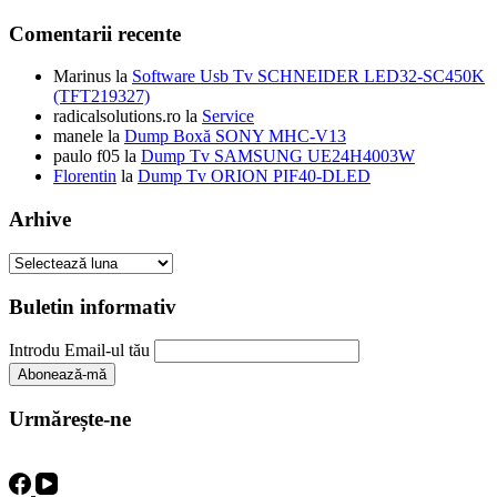
Comentarii recente
Marinus
la
Software Usb Tv SCHNEIDER LED32-SC450K
(TFT219327)
radicalsolutions.ro
la
Service
manele
la
Dump Boxă SONY MHC-V13
paulo f05
la
Dump Tv SAMSUNG UE24H4003W
Florentin
la
Dump Tv ORION PIF40-DLED
Arhive
Arhive
Buletin informativ
Introdu Email-ul tău
Urmărește-ne