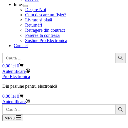
Info
Despre Noi
Cum descarc un fişier?
Livrare și plată
Returnări
Retragere din contract
Părerea ta contează
Susține Pro Electronica
Contact
Search Button
Search
for:
Coș
0,00
lei
0
de
Autentificare
cumpărături
Pro Electronica
Din pasiune pentru electronică
Coș
0,00
lei
0
de
Autentificare
Search Button
cumpărături
Search
for:
Meniu