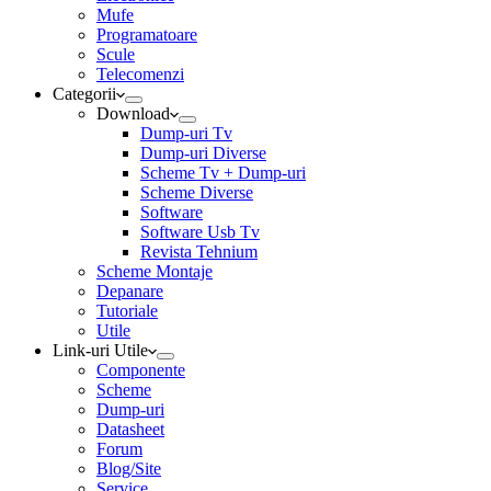
Mufe
Programatoare
Scule
Telecomenzi
Categorii
Download
Dump-uri Tv
Dump-uri Diverse
Scheme Tv + Dump-uri
Scheme Diverse
Software
Software Usb Tv
Revista Tehnium
Scheme Montaje
Depanare
Tutoriale
Utile
Link-uri Utile
Componente
Scheme
Dump-uri
Datasheet
Forum
Blog/Site
Service