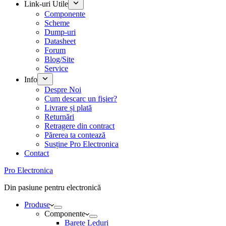
Link-uri Utile
Componente
Scheme
Dump-uri
Datasheet
Forum
Blog/Site
Service
Info
Despre Noi
Cum descarc un fişier?
Livrare și plată
Returnări
Retragere din contract
Părerea ta contează
Susține Pro Electronica
Contact
Pro Electronica
Din pasiune pentru electronică
Produse
Componente
Barete Leduri