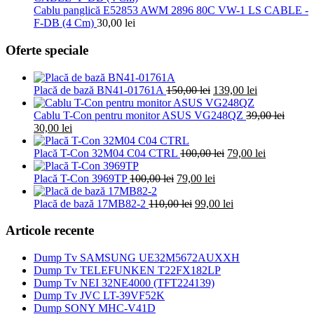
fost:
10,00 le
Cablu panglică E52853 AWM 2896 80C VW-1 LS CABLE -
30,00 lei.
F-DB (4 Cm)
30,00
lei
Oferte speciale
Prețul
Prețul
Placă de bază BN41-01761A
150,00
lei
139,00
lei
inițial
curent
a
este:
Cablu T-Con pentru monitor ASUS VG248QZ
39,00
lei
Prețul
Prețul
fost:
139,00 lei.
30,00
lei
inițial
curent
150,00 lei.
a
este:
Prețul
Prețul
Placă T-Con 32M04 C04 CTRL
100,00
lei
79,00
lei
fost:
30,00 lei.
inițial
curent
39,00 lei.
Prețul
Prețul
a
este:
Placă T-Con 3969TP
100,00
lei
79,00
lei
inițial
curent
fost:
79,00 lei.
a
Prețul
este:
100,00 lei.
Prețul
Placă de bază 17MB82-2
110,00
lei
99,00
lei
fost:
inițial
79,00 lei.
curent
100,00 lei.
a
este:
Articole recente
fost:
99,00 lei.
110,00 lei.
Dump Tv SAMSUNG UE32M5672AUXXH
Dump Tv TELEFUNKEN T22FX182LP
Dump Tv NEI 32NE4000 (TFT224139)
Dump Tv JVC LT-39VF52K
Dump SONY MHC-V41D