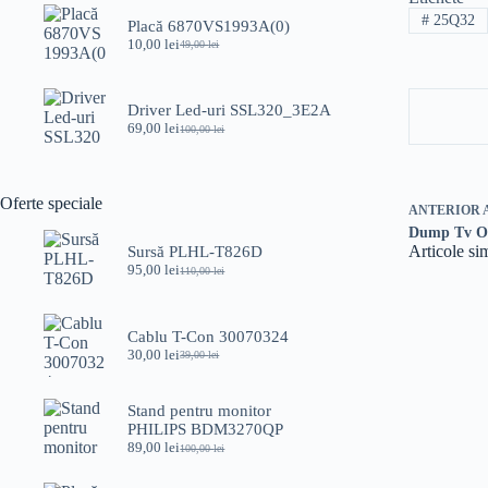
#
25Q32
Placă 6870VS1993A(0)
10,00
lei
49,00
lei
Prețul
Prețul
inițial
curent
a
este:
fost:
10,00 lei.
Driver Led-uri SSL320_3E2A
49,00 lei.
69,00
lei
100,00
lei
Prețul
Prețul
inițial
curent
a
este:
fost:
69,00 lei.
Oferte speciale
100,00 lei.
ANTERIOR
Dump Tv 
Articole si
Sursă PLHL-T826D
95,00
lei
110,00
lei
Prețul
Prețul
inițial
curent
a
este:
fost:
95,00 lei.
Cablu T-Con 30070324
110,00 lei.
30,00
lei
39,00
lei
Prețul
Prețul
inițial
curent
a
este:
Stand pentru monitor
fost:
30,00 lei.
PHILIPS BDM3270QP
39,00 lei.
89,00
lei
100,00
lei
Prețul
Prețul
inițial
curent