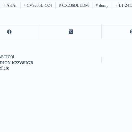
#
AKAI
#
CV9203L-Q24
#
CX236DLEDM
#
dump
#
LT-241
ARTICOL
ORION K22V8UGB
milare