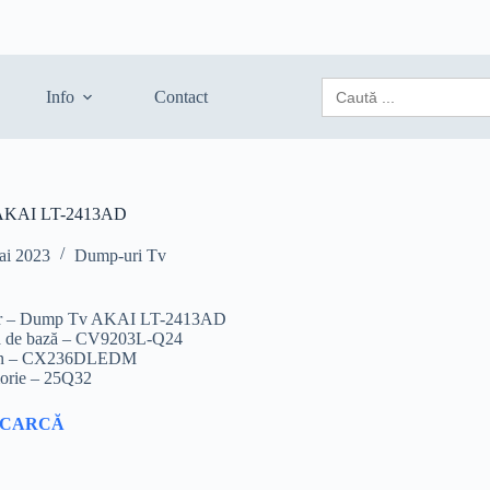
Search
Info
Contact
for:
AKAI LT-2413AD
ai 2023
Dump-uri Tv
er – Dump Tv AKAI LT-2413AD
ă de bază – CV9203L-Q24
an – CX236DLEDM
rie – 25Q32
SCARCĂ