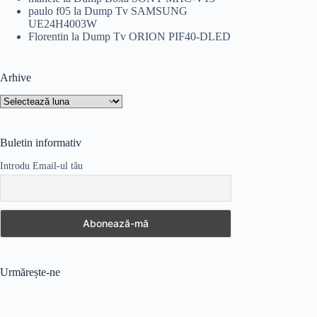
paulo f05
la
Dump Tv SAMSUNG
UE24H4003W
Florentin
la
Dump Tv ORION PIF40-DLED
Arhive
Arhive
Buletin informativ
Introdu Email-ul tău
Urmărește-ne