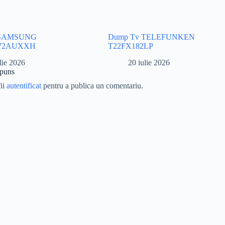
 SAMSUNG
Dump Tv TELEFUNKEN
72AUXXH
T22FX182LP
lie 2026
20 iulie 2026
spuns
fii
autentificat
pentru a publica un comentariu.