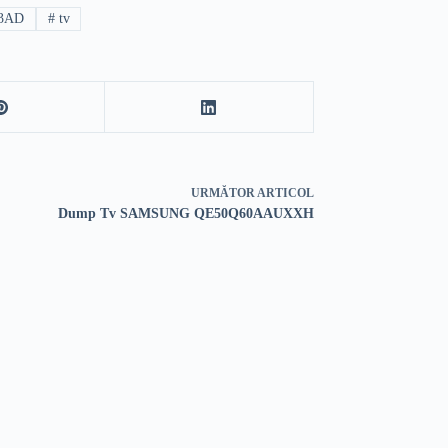
3AD
#
tv
URMĂTOR
ARTICOL
Dump Tv SAMSUNG QE50Q60AAUXXH