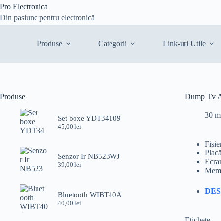
Sari
Pro Electronica
la
Din pasiune pentru electronică
conținut
Produse
Categorii
Link-uri Utile
Produse
Dump Tv 
30 m
Set boxe YDT34109
45,00
lei
Fiși
Plac
Senzor Ir NB523WJ
Ecr
39,00
lei
Memo
DE
Bluetooth WIBT40A
40,00
lei
Etichete