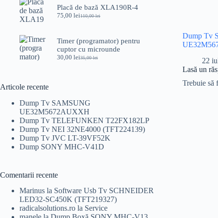
a
este:
Placă de bază XLA190R-4
fost:
89,00 lei.
75,00
lei
100,00 lei.
110,00
lei
Prețul
Prețul
inițial
curent
a
este:
Dump Tv
Timer (programator) pentru
fost:
75,00 lei.
UE32M56
cuptor cu microunde
110,00 lei.
30,00
lei
35,00
lei
22 iu
Prețul
Prețul
inițial
curent
Lasă un ră
a
este:
Trebuie să 
fost:
30,00 lei.
Articole recente
35,00 lei.
Dump Tv SAMSUNG
UE32M5672AUXXH
Dump Tv TELEFUNKEN T22FX182LP
Dump Tv NEI 32NE4000 (TFT224139)
Dump Tv JVC LT-39VF52K
Dump SONY MHC-V41D
Comentarii recente
Marinus
la
Software Usb Tv SCHNEIDER
LED32-SC450K (TFT219327)
radicalsolutions.ro
la
Service
manele
la
Dump Boxă SONY MHC-V13